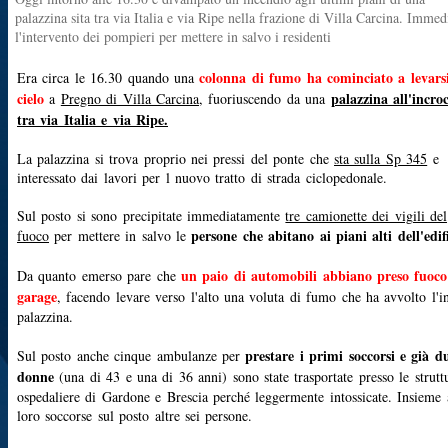
palazzina sita tra via Italia e via Ripe nella frazione di Villa Carcina. Immed
l'intervento dei pompieri per mettere in salvo i residenti
colonna di fumo ha cominciato a levars
Era circa le 16.30 quando una
cielo
palazzina all'incro
a
Pregno di Villa Carcina
, fuoriuscendo da una
tra via Italia e via Ripe.
La palazzina si trova proprio nei pressi del ponte che
sta sulla Sp 345
e
interessato dai lavori per l nuovo tratto di strada ciclopedonale.
Sul posto si sono precipitate immediatamente
tre camionette dei vigili del
persone che abitano ai piani alti dell'edif
fuoco
per mettere in salvo le
un paio di automobili abbiano preso fuoco
Da quanto emerso pare che
garage
, facendo levare verso l'alto una voluta di fumo che ha avvolto l'in
palazzina.
prestare i primi soccorsi e già d
Sul posto anche cinque ambulanze per
donne
(una di 43 e una di 36 anni) sono state trasportate presso le strutt
ospedaliere di Gardone e Brescia perché leggermente intossicate. Insieme 
loro soccorse sul posto altre sei persone.