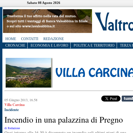
Sabato 08 Agosto 2026
HOME
CONTATTI
REDAZIONE
CRONACHE
ECONOMIA E LAVORO
POLITICA E TERRITORIO
TERZA 
05 Giugno 2013, 16.58
Villa Carcina
Incidente
Incendio in una palazzina di Pregno
di Redazione
Oggi intorno alle 16.30 è divampato un incendio agli ultimi piani di una