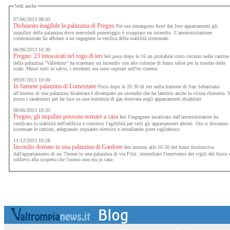
Vedi anche
07/06/2013 08:03
Dichiarata inagibile la palazzina di Pregno
Per ora rimangono fuori dai loro appartamenti gli
inquilini della palazzina dove mercoledì pomeriggio è scoppiato un incendio. L'amministrazione
condominiale ha affidato a un ingegnere la verifica della stabilità strutturale
06/06/2013 10:30
Pregno: 23 intossicati nel rogo di ieri
Ieri poco dopo le 16 un probabile corto circuito nelle cantine
della palazzina "Valledoro" ha scatenato un incendio con alte colonne di fumo salite per la tromba delle
scale. Messi tutti in salvo, i residenti ora sono ospitati nell'ex cinema
09/01/2013 10:30
In fiamme palazzina di Lumezzane
Poco dopo le 20.30 di ieri nella frazione di San Sebastiano
all'interno di una palazzina disabitata è divampato un incendio che ha lambito anche la vicina chiesetta. 
posto i carabinieri per far luce su una bombola di gas ritrovata negli appartamenti disabitati
08/06/2013 10:35
Pregno, gli inquilini possono tornare a casa
Ieri l'ingegnere incaricato dall'amministratore ha
verificato la stabilità dell'edificio e concesso l'agibilità per tutti gli appartamenti abitati. Ora si dovranno
sistemare le cantine, adeguando impianto elettrico e installando porte tagliafuoco
11/12/2013 10:28
Incendio domato in una palazzina di Gardone
Ieri intorno alle 10.30 del fumo fuoriusciva
dall'appartamento di un 75enne in una palazzina di via Filzi: immediato l'intervento dei vigili del fuoco 
sollievo alla scoperta che l'uomo non era in casa