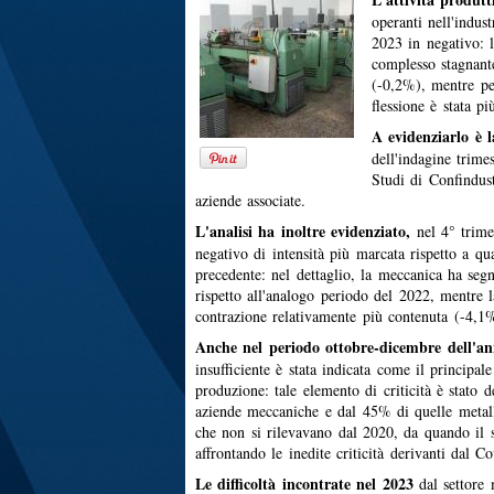
operanti nell'indus
2023 in negativo: 
complesso stagnant
(-0,2%), mentre pe
flessione è stata p
A evidenziarlo è l
dell'indagine trime
Studi di Confindust
aziende associate.
L'analisi ha inoltre evidenziato,
nel 4° trim
negativo di intensità più marcata rispetto a qu
precedente: nel dettaglio, la meccanica ha seg
rispetto all'analogo periodo del 2022, mentre l
contrazione relativamente più contenuta (-4,1
Anche nel periodo ottobre-dicembre dell'an
insufficiente è stata indicata come il principale
produzione: tale elemento di criticità è stato 
aziende meccaniche e dal 45% di quelle metall
che non si rilevavano dal 2020, da quando il 
affrontando le inedite criticità derivanti dal C
Le difficoltà incontrate nel 2023
dal settore