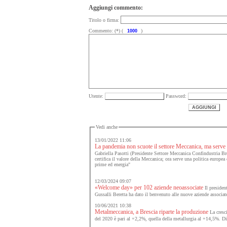
Aggiungi commento:
Titolo o firma:
Commento: (*) (
)
Utente:
Password:
Vedi anche
13/01/2022 11:06
La pandemia non scuote il settore Meccanica, ma serve at
Gabriella Pasotti (Presidente Settore Meccanica Confindustria Bre
certifica il valore della Meccanica; ora serve una politica europea
prime ed energia"
12/03/2024 09:07
«Welcome day» per 102 aziende neoassociate
Il presiden
Gussalli Beretta ha dato il benvenuto alle nuove aziende associat
10/06/2021 10:38
Metalmeccanica, a Brescia riparte la produzione
La cresci
del 2020 è pari al +2,2%, quella della metallurgia al +14,5%. Dim