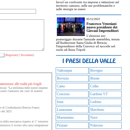
lavori un confronto tra imprese e istituzioni sul
territorio camuno, sulle sue problematiche e
sulle sinergie in essere
05/12/2023
Francesco Veneziani
nuovo presidente dei
Giovani Imprenditori
L'elezione ieri
pomeriggio durante l'annuale assemblea, tenuta
all'Auditorium Santa Giulia di Brescia;
l'imprenditore della Conveco srl succede nel
ruolo ad Anna Tripoli
[
Registrati
] [
Ricordami
]
Valtrompia
Bovegno
Bovezzo
Brione
tenzione alle realtà più fragili
Caino
Collio
scia): "La resilienza delle nostre imprese
 contro l'aumento dei costi di materie
Concesio
Gardone VT
Irma
Lodrino
te di Confindustria Brescia Franco
Lumezzane
Marcheno
e del 2023
Marmentino
Nave
ta della meccanica rispetto al 1° trimestre
Pezzaze
Polaveno
inuisce il ricorso alla cassa integrazione