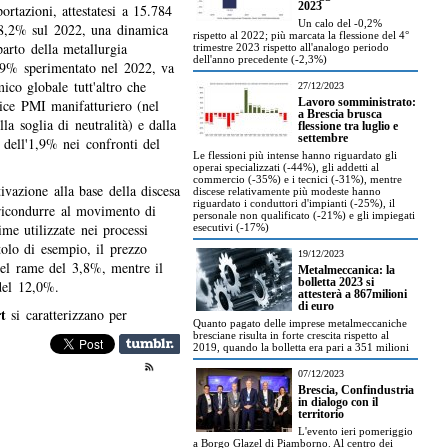
2023
ortazioni, attestatesi a 15.784
Un calo del -0,2%
l'8,2% sul 2022, una dinamica
rispetto al 2022; più marcata la flessione del 4°
parto della metallurgia
trimestre 2023 rispetto all'analogo periodo
dell'anno precedente (-2,3%)
,9% sperimentato nel 2022, va
ico globale tutt'altro che
27/12/2023
ndice PMI manifatturiero (nel
Lavoro somministrato:
a Brescia brusca
la soglia di neutralità) e dalla
flessione tra luglio e
settembre
i dell'1,9% nei confronti del
Le flessioni più intense hanno riguardato gli
operai specializzati (-44%), gli addetti al
commercio (-35%) e i tecnici (-31%), mentre
ivazione alla base della discesa
discese relativamente più modeste hanno
riguardato i conduttori d'impianti (-25%), il
 ricondurre al movimento di
personale non qualificato (-21%) e gli impiegati
me utilizzate nei processi
esecutivi (-17%)
tolo di esempio, il prezzo
19/12/2023
del rame del 3,8%, mentre il
Metalmeccanica: la
bolletta 2023 si
del 12,0%.
attesterà a 867milioni
di euro
rt
si caratterizzano per
Quanto pagato delle imprese metalmeccaniche
bresciane risulta in forte crescita rispetto al
2019, quando la bolletta era pari a 351 milioni
07/12/2023
Brescia, Confindustria
in dialogo con il
territorio
L'evento ieri pomeriggio
a Borgo Glazel di Piamborno. Al centro dei