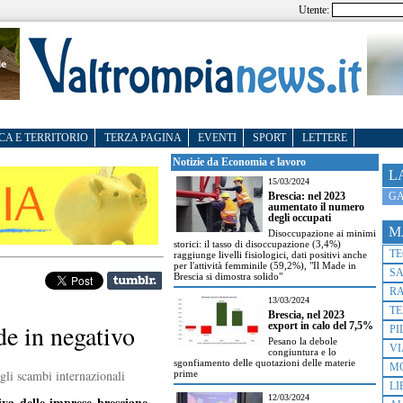
Utente:
CA E TERRITORIO
TERZA PAGINA
EVENTI
SPORT
LETTERE
Notizie da Economia e lavoro
L
15/03/2024
GA
Brescia: nel 2023
aumentato il numero
degli occupati
M
Disoccupazione ai minimi
storici: il tasso di disoccupazione (3,4%)
T
raggiunge livelli fisiologici, dati positivi anche
per l'attività femminile (59,2%), "Il Made in
S
Brescia si dimostra solido"
R
13/03/2024
TE
Brescia, nel 2023
de in negativo
export in calo del 7,5%
PI
Pesano la debole
VI
congiuntura e lo
sgonfiamento delle quotazioni delle materie
M
gli scambi internazionali
prime
LI
12/03/2024
iva delle imprese bresciane