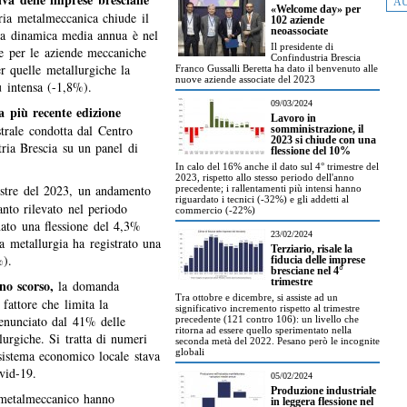
AU
«Welcome day» per
tria metalmeccanica chiude il
102 aziende
neoassociate
la dinamica media annua è nel
Il presidente di
e per le aziende meccaniche
Confindustria Brescia
r quelle metallurgiche la
Franco Gussalli Beretta ha dato il benvenuto alle
nuove aziende associate del 2023
iù intensa (-1,8%).
09/03/2024
a più recente edizione
Lavoro in
strale condotta dal Centro
somministrazione, il
2023 si chiude con una
ria Brescia su un panel di
flessione del 10%
In calo del 16% anche il dato sul 4° trimestre del
2023, rispetto allo stesso periodo dell'anno
estre del 2023, un andamento
precedente; i rallentamenti più intensi hanno
riguardato i tecnici (-32%) e gli addetti al
anto rilevato nel periodo
commercio (-22%)
nato una flessione del 4,3%
23/02/2024
a metallurgia ha registrato una
Terziario, risale la
%).
fiducia delle imprese
bresciane nel 4°
no scorso,
trimestre
la domanda
Tra ottobre e dicembre, si assiste ad un
 fattore che limita la
significativo incremento rispetto al trimestre
denunciato dal 41% delle
precedente (121 contro 106): un livello che
ritorna ad essere quello sperimentato nella
urgiche. Si tratta di numeri
seconda metà del 2022. Pesano però le incognite
globali
sistema economico locale stava
ovid-19.
05/02/2024
Produzione industriale
 metalmeccanico hanno
in leggera flessione nel