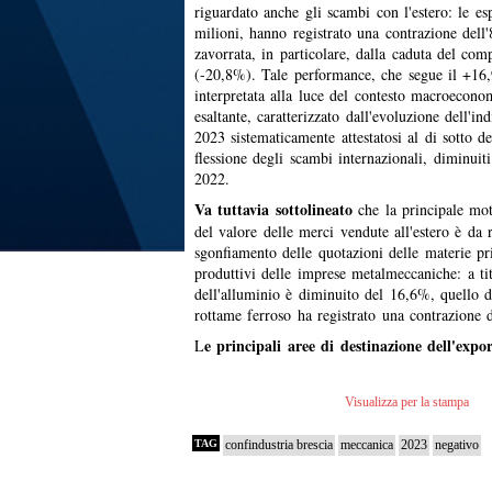
riguardato anche gli scambi con l'estero: le esp
milioni, hanno registrato una contrazione del
zavorrata, in particolare, dalla caduta del com
(-20,8%). Tale performance, che segue il +16
interpretata alla luce del contesto macroeconom
esaltante, caratterizzato dall'evoluzione dell'i
2023 sistematicamente attestatosi al di sotto del
flessione degli scambi internazionali, diminuit
2022.
Va tuttavia sottolineato
che la principale mot
del valore delle merci vendute all'estero è da
sgonfiamento delle quotazioni delle materie pri
produttivi delle imprese metalmeccaniche: a ti
dell'alluminio è diminuito del 16,6%, quello 
rottame ferroso ha registrato una contrazione 
e principali aree di destinazione dell'expo
L
Visualizza per la stampa
TAG
confindustria brescia
meccanica
2023
negativo