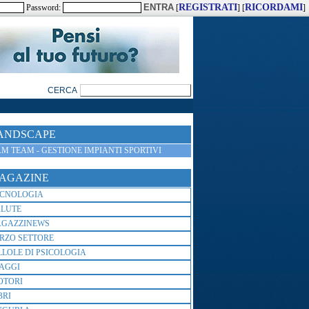
REGISTRATI
RICORDAMI
Password:
[
] [
]
ANDSCAPE
M TEAM - GESTIONE IMPIANTI SPORTIVI
AGAZINE
ECNOLOGIA
ALUTE
AGAZZINEWS
RZO SETTORE
LLOLE DI PSICOLOGIA
AGGI
OTORI
BRI