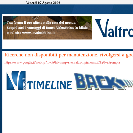
Venerdì 07 Agosto 2026
Ricerche non disponibili per manutenzione, rivolgersi a go
https://www.google.it/webhp?hl=it#hl=it&q=site:valtrompianews.it%20valtrompia