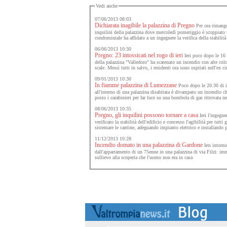
Vedi anche
07/06/2013 08:03
Dichiarata inagibile la palazzina di Pregno
Per ora rimango
inquilini della palazzina dove mercoledì pomeriggio è scoppiato
condominiale ha affidato a un ingegnere la verifica della stabilità 
06/06/2013 10:30
Pregno: 23 intossicati nel rogo di ieri
Ieri poco dopo le 16 u
della palazzina "Valledoro" ha scatenato un incendio con alte col
scale. Messi tutti in salvo, i residenti ora sono ospitati nell'ex c
09/01/2013 10:30
In fiamme palazzina di Lumezzane
Poco dopo le 20.30 di ie
all'interno di una palazzina disabitata è divampato un incendio ch
posto i carabinieri per far luce su una bombola di gas ritrovata ne
08/06/2013 10:35
Pregno, gli inquilini possono tornare a casa
Ieri l'ingegne
verificato la stabilità dell'edificio e concesso l'agibilità per tutt
sistemare le cantine, adeguando impianto elettrico e installando p
11/12/2013 10:28
Incendio domato in una palazzina di Gardone
Ieri intorno
dall'appartamento di un 75enne in una palazzina di via Filzi: imm
sollievo alla scoperta che l'uomo non era in casa