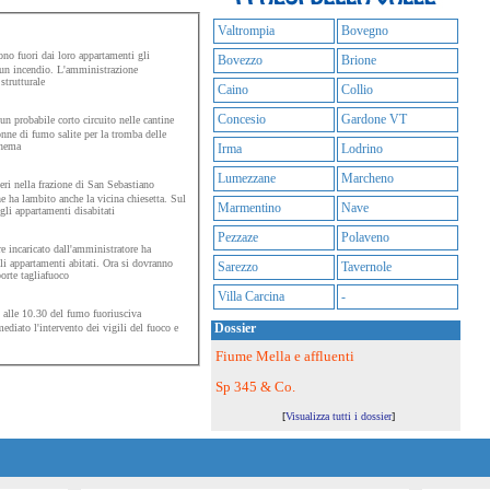
Valtrompia
Bovegno
no fuori dai loro appartamenti gli
Bovezzo
Brione
 un incendio. L'amministrazione
strutturale
Caino
Collio
Concesio
Gardone VT
n probabile corto circuito nelle cantine
onne di fumo salite per la tromba delle
inema
Irma
Lodrino
Lumezzane
Marcheno
ri nella frazione di San Sebastiano
e ha lambito anche la vicina chiesetta. Sul
Marmentino
Nave
gli appartamenti disabitati
Pezzaze
Polaveno
re incaricato dall'amministratore ha
i gli appartamenti abitati. Ora si dovranno
Sarezzo
Tavernole
orte tagliafuoco
Villa Carcina
-
 alle 10.30 del fumo fuoriusciva
Dossier
ediato l'intervento dei vigili del fuoco e
Fiume Mella e affluenti
Sp 345 & Co.
[
Visualizza tutti i dossier
]