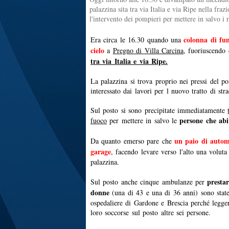
palazzina sita tra via Italia e via Ripe nella fra
l'intervento dei pompieri per mettere in salvo i r
colonna di fu
Era circa le 16.30 quando una
cielo
a
Pregno di Villa Carcina
, fuoriuscendo
tra via Italia e via Ripe.
La palazzina si trova proprio nei pressi del p
interessato dai lavori per l nuovo tratto di str
Sul posto si sono precipitate immediatamente
persone che abit
fuoco
per mettere in salvo le
un paio di autom
Da quanto emerso pare che
garage
, facendo levare verso l'alto una voluta
palazzina.
prestar
Sul posto anche cinque ambulanze per
donne
(una di 43 e una di 36 anni) sono state 
ospedaliere di Gardone e Brescia perché legger
loro soccorse sul posto altre sei persone.