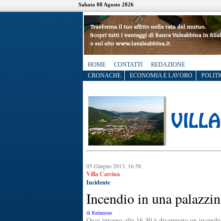
Sabato 08 Agosto 2026
HOME
CONTATTI
REDAZIONE
CRONACHE
ECONOMIA E LAVORO
POLITI
05 Giugno 2013, 16.58
Villa Carcina
Incidente
Incendio in una palazzi
di Redazione
Oggi intorno alle 16.30 è divampato un incendio