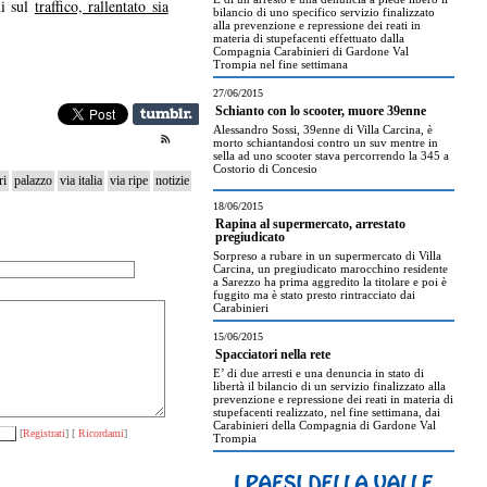
ni sul
t
raffico, rallentato sia
bilancio di uno specifico servizio finalizzato
alla prevenzione e repressione dei reati in
materia di stupefacenti effettuato dalla
Compagnia Carabinieri di Gardone Val
Trompia nel fine settimana
27/06/2015
Schianto con lo scooter, muore 39enne
Alessandro Sossi, 39enne di Villa Carcina, è
morto schiantandosi contro un suv mentre in
sella ad uno scooter stava percorrendo la 345 a
Costorio di Concesio
ri
palazzo
via italia
via ripe
notizie
18/06/2015
Rapina al supermercato, arrestato
pregiudicato
Sorpreso a rubare in un supermercato di Villa
Carcina, un pregiudicato marocchino residente
a Sarezzo ha prima aggredito la titolare e poi è
fuggito ma è stato presto rintracciato dai
Carabinieri
15/06/2015
Spacciatori nella rete
E’ di due arresti e una denuncia in stato di
libertà il bilancio di un servizio finalizzato alla
prevenzione e repressione dei reati in materia di
stupefacenti realizzato, nel fine settimana, dai
Carabinieri della Compagnia di Gardone Val
[
Registrati
] [
Ricordami
]
Trompia