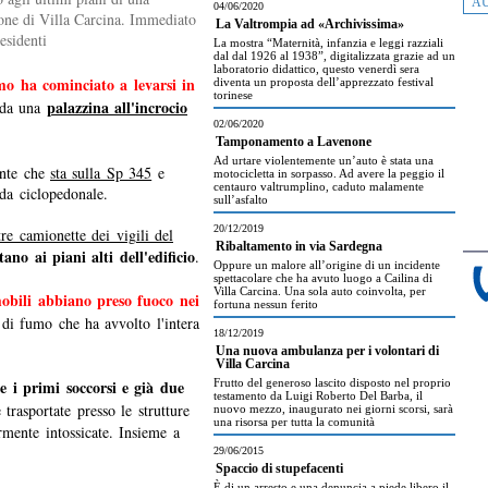
AU
04/06/2020
zione di Villa Carcina. Immediato
La Valtrompia ad «Archivissima»
esidenti
La mostra “Maternità, infanzia e leggi razziali
dal dal 1926 al 1938”, digitalizzata grazie ad un
laboratorio didattico, questo venerdì sera
mo ha cominciato a levarsi in
diventa un proposta dell’apprezzato festival
torinese
palazzina all'incrocio
 da una
02/06/2020
Tamponamento a Lavenone
Ad urtare violentemente un’auto è stata una
onte che
sta sulla Sp 345
e
motocicletta in sorpasso. Ad avere la peggio il
centauro valtrumplino, caduto malamente
ada ciclopedonale.
sull’asfalto
20/12/2019
tre camionette dei vigili del
Ribaltamento in via Sardegna
ano ai piani alti dell'edificio
.
Oppure un malore all’origine di un incidente
spettacolare che ha avuto luogo a Cailina di
Villa Carcina. Una sola auto coinvolta, per
obili abbiano preso fuoco nei
fortuna nessun ferito
 di fumo che ha avvolto l'intera
18/12/2019
Una nuova ambulanza per i volontari di
Villa Carcina
e i primi soccorsi e già due
Frutto del generoso lascito disposto nel proprio
testamento da Luigi Roberto Del Barba, il
trasportate presso le strutture
nuovo mezzo, inaugurato nei giorni scorsi, sarà
una risorsa per tutta la comunità
mente intossicate. Insieme a
29/06/2015
Spaccio di stupefacenti
È di un arresto e una denuncia a piede libero il