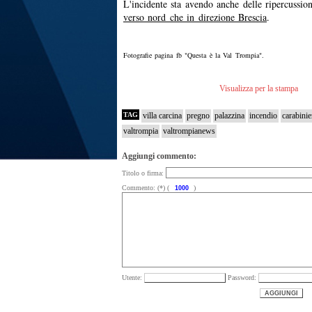
L'incidente sta avendo anche delle ripercussio
verso nord che in direzione Brescia
.
Fotografie pagina fb "Questa è la Val Trompia".
Visualizza per la stampa
TAG
villa carcina
pregno
palazzina
incendio
carabinie
valtrompia
valtrompianews
Aggiungi commento:
Titolo o firma:
Commento: (*) (
)
Utente:
Password: