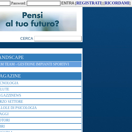
REGISTRATI
RICORDAMI
Password:
[
] [
]
ANDSCAPE
M TEAM - GESTIONE IMPIANTI SPORTIVI
AGAZINE
ECNOLOGIA
ALUTE
AGAZZINEWS
RZO SETTORE
LLOLE DI PSICOLOGIA
AGGI
OTORI
BRI