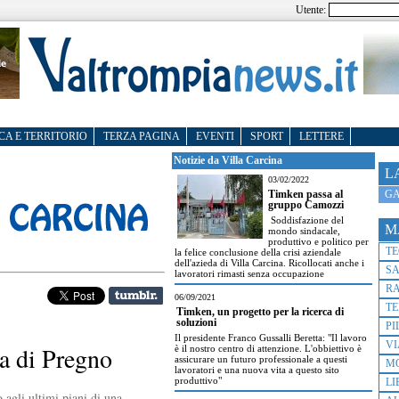
Utente:
CA E TERRITORIO
TERZA PAGINA
EVENTI
SPORT
LETTERE
Notizie da Villa Carcina
L
03/02/2022
GA
Timken passa al
gruppo Camozzi
Soddisfazione del
M
mondo sindacale,
produttivo e politico per
T
la felice conclusione della crisi aziendale
dell'azieda di Villa Carcina. Ricollocati anche i
S
lavoratori rimasti senza occupazione
R
06/09/2021
TE
Timken, un progetto per la ricerca di
soluzioni
PI
Il presidente Franco Gussalli Beretta: "Il lavoro
VI
na di Pregno
è il nostro centro di attenzione. L'obbiettivo è
assicurare un futuro professionale a questi
M
lavoratori e una nuova vita a questo sito
produttivo"
LI
 agli ultimi piani di una