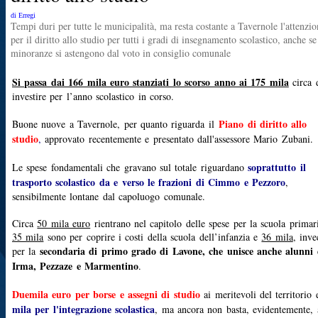
di Erregi
Tempi duri per tutte le municipalità, ma resta costante a Tavernole l'attenzio
per il diritto allo studio per tutti i gradi di insegnamento scolastico, anche se
minoranze si astengono dal voto in consiglio comunale
Si passa dai 166 mila euro stanziati lo scorso anno ai 175 mila
circa 
investire per l’anno scolastico in corso
.
Piano di diritto allo
Buone nuove a Tavernole, per quanto riguarda il
studio
,
approvato recentemente e presentato dall'assessore Mario Zubani.
soprattutto il
Le spese fondamentali che gravano sul totale riguardano
trasporto scolastico da e verso le frazioni di Cimmo e Pezzoro
,
sensibilmente lontane dal capoluogo comunale.
Circa
50 mila euro
rientrano nel capitolo delle spese per la scuola primar
35 mila
sono per coprire i costi della scuola dell’infanzia e
36 mila
, inve
secondaria di primo grado di Lavone, che unisce anche alunni 
per la
Irma, Pezzaze e Marmentino
.
Duemila euro per borse e assegni di studio
ai meritevoli del territorio
mila per l'integrazione scolastica
, ma ancora non basta, evidentemente, 