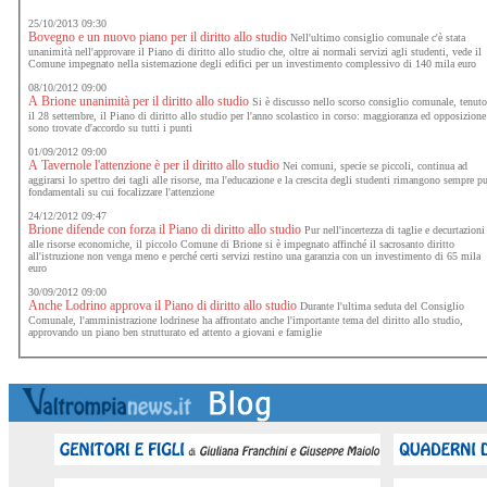
25/10/2013 09:30
Bovegno e un nuovo piano per il diritto allo studio
Nell'ultimo consiglio comunale c'è stata
unanimità nell'approvare il Piano di diritto allo studio che, oltre ai normali servizi agli studenti, vede il
Comune impegnato nella sistemazione degli edifici per un investimento complessivo di 140 mila euro
08/10/2012 09:00
A Brione unanimità per il diritto allo studio
Si è discusso nello scorso consiglio comunale, tenuto
il 28 settembre, il Piano di diritto allo studio per l'anno scolastico in corso: maggioranza ed opposizione
sono trovate d'accordo su tutti i punti
01/09/2012 09:00
A Tavernole l'attenzione è per il diritto allo studio
Nei comuni, specie se piccoli, continua ad
aggirarsi lo spettro dei tagli alle risorse, ma l'educazione e la crescita degli studenti rimangono sempre p
fondamentali su cui focalizzare l'attenzione
24/12/2012 09:47
Brione difende con forza il Piano di diritto allo studio
Pur nell'incertezza di taglie e decurtazioni
alle risorse economiche, il piccolo Comune di Brione si è impegnato affinché il sacrosanto diritto
all'istruzione non venga meno e perché certi servizi restino una garanzia con un investimento di 65 mila
euro
30/09/2012 09:00
Anche Lodrino approva il Piano di diritto allo studio
Durante l'ultima seduta del Consiglio
Comunale, l'amministrazione lodrinese ha affrontato anche l'importante tema del diritto allo studio,
approvando un piano ben strutturato ed attento a giovani e famiglie