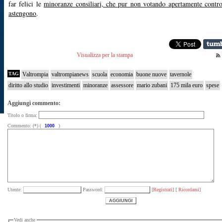
far felici le
minoranze consiliari, che pur non votando apertamente contro
astengono
.
Visualizza per la stampa
TAG
Valtrompia
valtrompianews
scuola
economia
buone nuove
tavernole
diritto allo studio
investimenti
minoranze
assessore
mario zubani
175 mila euro
spese
Aggiungi commento:
Titolo o firma:
Commento: (*) (
)
Utente:
Password:
[
Registrati
] [
Ricordami
]
Vedi anche