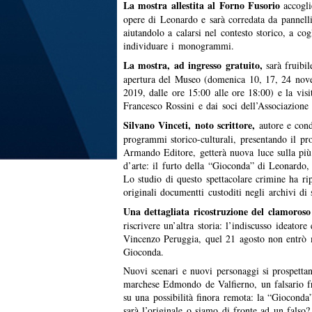
La mostra allestita al Forno Fusorio
accogli
opere di Leonardo e sarà corredata da pannelli
aiutandolo a calarsi nel contesto storico, a cog
individuare i monogrammi.
La mostra, ad ingresso gratuito,
sarà fruibil
apertura del Museo (domenica 10, 17, 24 no
2019, dalle ore 15:00 alle ore 18:00) e la visit
Francesco Rossini e dai soci dell’Associazione
Silvano Vinceti, noto scrittore,
autore e cond
programmi storico-culturali, presentando il pr
Armando Editore, getterà nuova luce sulla più
d’arte: il furto della “Gioconda” di Leonardo,
Lo studio di questo spettacolare crimine ha rip
originali documentti custoditi negli archivi di 
Una dettagliata ricostruzione del clamoroso
riscrivere un’altra storia: l’indiscusso ideatore
Vincenzo Peruggia, quel 21 agosto non entrò 
Gioconda.
Nuovi scenari e nuovi personaggi si prospettan
marchese Edmondo de Valfierno, un falsario fra
su una possibilità finora remota: la “Giocond
sarà l’originale o siamo di fronte ad un falso?