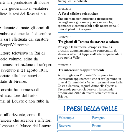
Accoglienti e Solidali
erà la riproduzione di alcune
 che guideranno il visitatore
05/06/2015
liere la tesi del Rossini e a
A Pesei «Belle e selvatiche»
Una giornata per imparare a riconoscere,
raccogliere e gustare le piante selvatiche,
spontanee e commestibili della nostra zona, il
e durante durante gli orari di
tutto ai piani di Caregno
vembre e domenica 1 dicembre
04/06/2015
a sarà effettuata dal curatore
Tre giorni di Treatro da stasera a sabato
 ScopriValtrompia.
Prosegue la kermesse «Proposta '15» e i
prossimi appuntamenti sono consecutivi: da
uttore televisivo in Rai di
stasera a sabato 3 tappe e altrettanti spettacoli in
giro per la Valle
oprio volume, edito da
 famosa sottrazione di un’opera
02/06/2015
 avvenuto il 21 agosto 1911.
Tre interessanti appuntamenti
ortato alla luce nuovi e
A inizio giugno Proposta'15 propone tre
interessanti appunamenti che si svolgeranno in
stato di Firenze.
diversi Comuni della Valle. Il primo è con Lella
Costa a Sarezzo, seguirà Antonella Questa a
 evento
ha permesso di
Tavernole per concludere con la seconda
produzione 2015 di treatro terrediconfine a
 ed esecutore del furto,
Brione.
mai al Louvre e non rubò la
o all’orizzonte, come il
Valtrompia
Bovegno
ncese che accende i riflettori
a” esposta al Museo del Louvre
Bovezzo
Brione