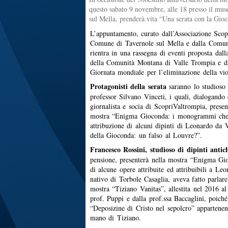
questo sabato 9 novembre, alle 18 presso il mus
sul Mella, prenderà vita “Una serata con la Gio
L’appuntamento, curato dall’Associazione Scop
Comune di Tavernole sul Mella e dalla Comun
rientra in una rassegna di eventi proposta dal
della Comunità Montana di Valle Trompia e da
Giornata mondiale per l’eliminazione della vio
Protagonisti della serata
saranno lo studioso 
professor Silvano Vinceti, i quali, dialogando
giornalista e socia di ScopriValtrompia, presen
mostra “Enigma Gioconda: i monogrammi che p
attribuzione di alcuni dipinti di Leonardo da 
della Gioconda: un falso al Louvre?”.
Francesco Rossini, studioso di dipinti anti
pensione, presenterà nella mostra “Enigma Gioc
di alcune opere attribuite ed attribuibili a Leo
nativo di Torbole Casaglia, aveva fatto parlare
mostra “Tiziano Vanitas”, allestita nel 2016 al
prof. Puppi e dalla prof.ssa Baccaglini, poich
“Deposizine di Cristo nel sepolcro” appartenen
mano di Tiziano.