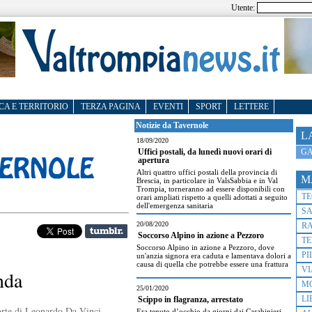
Utente:
CA E TERRITORIO
TERZA PAGINA
EVENTI
SPORT
LETTERE
Notizie da Tavernole
L
18/09/2020
GA
Uffici postali, da lunedì nuovi orari di
apertura
Altri quattro uffici postali della provincia di
M
Brescia, in particolare in ValsSabbia e in Val
Trompia, torneranno ad essere disponibili con
T
orari ampliati rispetto a quelli adottati a seguito
dell'emergenza sanitaria
S
20/08/2020
R
Soccorso Alpino in azione a Pezzoro
TE
Soccorso Alpino in azione a Pezzoro, dove
PI
un'anzia signora era caduta e lamentava dolori a
causa di quella che potrebbe essere una frattura
VI
nda
M
25/01/2020
LI
Scippo in flagranza, arrestato
orte di Leonardo Da Vinci,
Era tenuto d’occhio da giorni dai Carabinieri