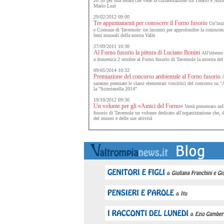
20.30 per una serata che vede la collaborazione tra Treatro e Ami
Mario Luzi
29/02/2012 09:00
Tre appuntamenti per conoscere il Forno fusorio
Un’iniz
e Comune di Tavernole: tre incontri per approfondire la conosce
beni museali della nostra Valle
27/09/2011 10:30
Al Forno fusorio la pittura di Luciano Bonini
All'interno 
a domenica 2 ottobre al Forno fusorio di Tavernole la mostra del 
09/05/2014 10:32
Premiazione del concorso ambientale al Forno fusorio
A
saranno premiate le classi elementari vincitrici del concorso su "A
la "Scorrimella 2014"
19/10/2012 09:30
Un volume per gli «Amici del Forno»
Verrà presentato nel
fusorio di Tavernole un volume dedicato all'organizzazione che, 
del museo e delle sue attività