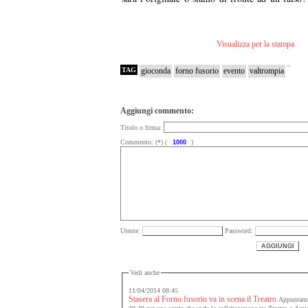
Visualizza per la stampa
TAG
gioconda
forno fusorio
evento
valtrompia
Aggiungi commento:
Titolo o firma:
Commento: (*) (
)
Utente:
Password:
Vedi anche
11/04/2014 08:45
Stasera al Forno fusorio va in scena il Treatro
Appuntamen