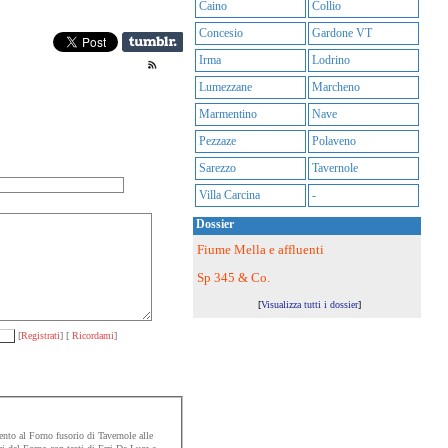
Caino
Collio
Concesio
Gardone VT
Irma
Lodrino
Lumezzane
Marcheno
Marmentino
Nave
Pezzaze
Polaveno
Sarezzo
Tavernole
Villa Carcina
-
Dossier
Fiume Mella e affluenti
Sp 345 & Co.
[
Visualizza tutti i dossier
]
[
Registrati
] [
Ricordami
]
to al Forno fusorio di Tavernole alle