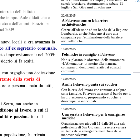
AU
spiedo bresciano. Appuntamento sabato 11
luglio a San Giovanni di Polaveno
terrato dell'istituto
22/06/2015
che tempo. Aule didattiche e
A Polaveno contro le barriere
oratore dell'amministrazione,
architettoniche
nel 2009
Grazie all'adesione ad un bando della Regione
Lombardia, anche Polaveno si apre alla
campagna per l'eliminazione delle barriere
nuovi locali si era avanzata la
architettoniche
co all’ex segretario comunale,
18/06/2015
ato improvvisamente nel 2009;
Polemiche in consiglio a Polaveno
iderio si fa realtà.
Non si placano le obiezioni della minoranza
«L'Alternativa» in merito alla mancata
consegna di documenti relativi ai consigli
comunali
e con orgoglio una dedicazione
tante della storia di
12/06/2015
tore e persona amata da tutti,
Anche Polaveno punta sui voucher
Con la crisi del lavoro che continua a colpire
tante famiglie, Polaveno aderisce al bando per il
lavoro accessorio, proponendo voucher a
disoccupati e inoccupati
di Serra, ma anche in
izione al lavoro, a cui il
10/06/2015
Una serata a Polaveno per le emergenze
alità e passione
fino al
mediche
Organizzata per giovedì 11 dalle 20 alla sala
polivalente di San Giovanni, la serata verterà
sul tema delle emergenze mediche e delle
a popolazione, è arrivata
manovre salvavita