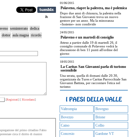
01/06/2015
Polaveno, riapre la palestra, ma è polemica
Dopo due anni di chiusura, la palestra nella
frazione di San Giovanni trova un nuovo
gestore per un anno. Ma la minoranza
«Insieme» non condivide
aveno
seminterrato
dedica
24/05/2015
dottor
aula magna
ricordo
Polaveno e un martedì di consiglio
Atteso a partire dalle 19 di martedì 26, il
consiglio comunale di Polaveno vedrà la
discussione di ben 11 punti all'ordine del
giorno
18/05/2015
La Caritas San Giovanni parla di turismo
sostenibile
Una serata, quella di domani dalle 20.30,
organizzata da Tures e Caritas Parrocchiale San
Giovanni Battista, per raccontare l'etica nel
turismo
[
Registrati
] [
Ricordami
]
Valtrompia
Bovegno
Bovezzo
Brione
Caino
Collio
spiegazione del primo cittadino Fabio
Concesio
Gardone VT
otestare circa il diritto di riunirsi