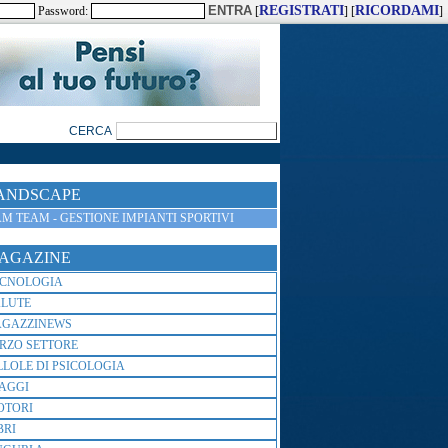
REGISTRATI
RICORDAMI
Password:
[
] [
]
ANDSCAPE
M TEAM - GESTIONE IMPIANTI SPORTIVI
AGAZINE
ECNOLOGIA
ALUTE
AGAZZINEWS
RZO SETTORE
LLOLE DI PSICOLOGIA
AGGI
OTORI
BRI