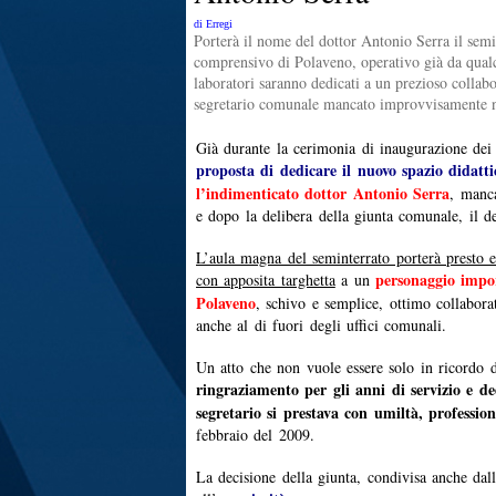
di Erregi
Porterà il nome del dottor Antonio Serra il semin
comprensivo di Polaveno, operativo già da qual
laboratori saranno dedicati a un prezioso collab
segretario comunale mancato improvvisamente 
Già durante la cerimonia di inaugurazione dei 
proposta di dedicare il nuovo spazio didatti
l’indimenticato dottor Antonio Serra
, manc
e dopo la delibera della giunta comunale, il des
L’aula magna del seminterrato porterà presto 
personaggio impor
con apposita targhetta
a un
Polaveno
, schivo e semplice, ottimo collabora
anche al di fuori degli uffici comunali.
Un atto che non vuole essere solo in ricordo 
ringraziamento per gli anni di servizio e ded
segretario si prestava con umiltà, profession
febbraio del 2009.
La decisione della giunta, condivisa anche dall