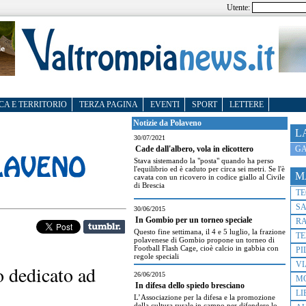
Utente:
CA E TERRITORIO
TERZA PAGINA
EVENTI
SPORT
LETTERE
Notizie da Polaveno
L
30/07/2021
GA
Cade dall'albero, vola in elicottero
Stava sistemando la "posta" quando ha perso
l'equilibrio ed è caduto per circa sei metri. Se l'è
M
cavata con un ricovero in codice giallo al Civile
di Brescia
T
S
30/06/2015
In Gombio per un torneo speciale
R
Questo fine settimana, il 4 e 5 luglio, la frazione
TE
polavenese di Gombio propone un torneo di
Football Flash Cage, cioè calcio in gabbia con
PI
regole speciali
VI
o dedicato ad
26/06/2015
M
In difesa dello spiedo bresciano
LI
L’Associazione per la difesa e la promozione
della cultura rurale in campo per difendere lo