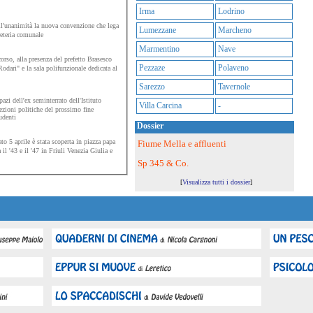
Irma
Lodrino
l'unanimità la nuova convenzione che lega
Lumezzane
Marcheno
greteria comunale
Marmentino
Nave
rso, alla presenza del prefetto Brasesco
Pezzaze
Polaveno
odari" e la sala polifunzionale dedicata al
Sarezzo
Tavernole
azi dell'ex seminterrato dell'Istituto
Villa Carcina
-
ezioni politiche del prossimo fine
udenti
Dossier
o 5 aprile è stata scoperta in piazza papa
Fiume Mella e affluenti
l '43 e il '47 in Friuli Venezia Giulia e
Sp 345 & Co.
[
Visualizza tutti i dossier
]