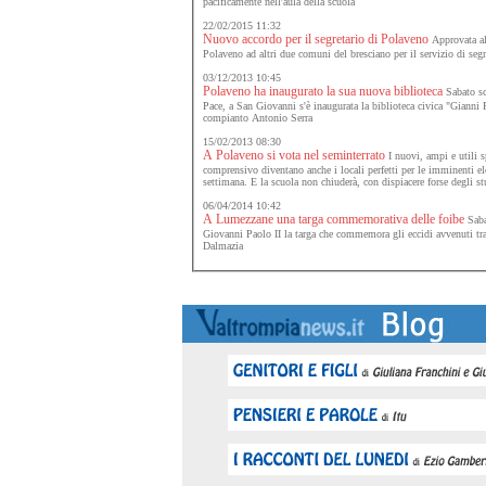
pacificamente nell'aula della scuola
22/02/2015 11:32
Nuovo accordo per il segretario di Polaveno
Approvata al
Polaveno ad altri due comuni del bresciano per il servizio di se
03/12/2013 10:45
Polaveno ha inaugurato la sua nuova biblioteca
Sabato sco
Pace, a San Giovanni s'è inaugurata la biblioteca civica "Gianni R
compianto Antonio Serra
15/02/2013 08:30
A Polaveno si vota nel seminterrato
I nuovi, ampi e utili sp
comprensivo diventano anche i locali perfetti per le imminenti el
settimana. E la scuola non chiuderà, con dispiacere forse degli st
06/04/2014 10:42
A Lumezzane una targa commemorativa delle foibe
Sabat
Giovanni Paolo II la targa che commemora gli eccidi avvenuti tra i
Dalmazia