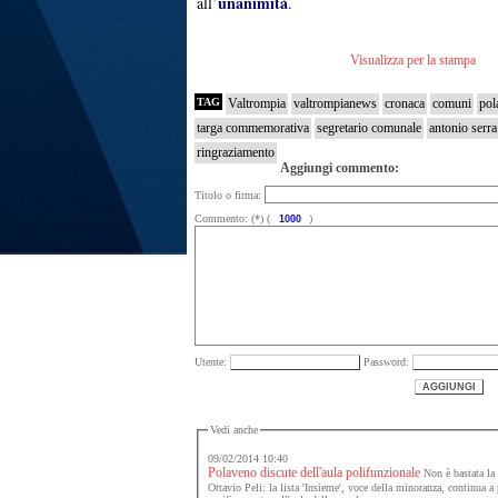
unanimità
all’
.
Visualizza per la stampa
TAG
Valtrompia
valtrompianews
cronaca
comuni
pol
targa commemorativa
segretario comunale
antonio serra
ringraziamento
Aggiungi commento:
Titolo o firma:
Commento: (*) (
)
Utente:
Password:
Vedi anche
09/02/2014 10:40
Polaveno discute dell'aula polifunzionale
Non è bastata la 
Ottavio Peli: la lista 'Insieme', voce della minoranza, continua a pr