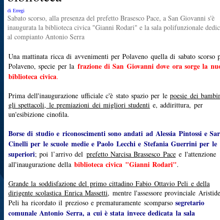
di Erregi
Sabato scorso, alla presenza del prefetto Brasesco Pace, a San Giovanni s'è
inaugurata la biblioteca civica "Gianni Rodari" e la sala polifunzionale dedic
al compianto Antonio Serra
Una mattinata ricca di avvenimenti per Polaveno quella di sabato scorso 
frazione di San Giovanni dove ora sorge la nu
Polaveno, specie per la
biblioteca civica
.
Prima dell'inaugurazione ufficiale c'è stato spazio per le
poesie dei bambin
gli spettacoli, le premiazioni dei migliori studenti
e, addirittura, per
un'esibizione cinofila.
Borse di studio e riconoscimenti sono andati ad Alessia Pintossi e Sa
Cinelli per le scuole medie e Paolo Lecchi e Stefania Guerrini per le
superiori
; poi l’arrivo del
prefetto Narcisa Brassesco Pace
e l'attenzione
biblioteca civica "Gianni Rodari"
all'inaugurazione della
.
Grande la soddisfazione del primo cittadino Fabio Ottavio Peli e della
dirigente scolastica Enrica Massetti
, mentre l'assessore provinciale Aristid
segretario
Peli ha ricordato il prezioso e prematuramente scomparso
comunale Antonio Serra, a cui è stata invece dedicata la sala