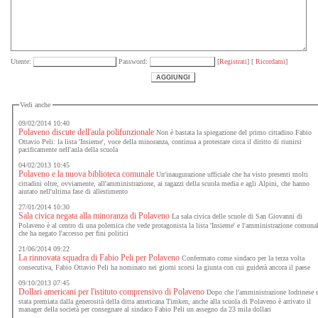
Utente:
Password:
[
Registrati
] [
Ricordami
]
Vedi anche
09/02/2014 10:40
Polaveno discute dell'aula polifunzionale
Non è bastata la spiegazione del primo cittadino Fabio
Ottavio Peli: la lista 'Insieme', voce della minoranza, continua a protestare circa il diritto di riunirsi
pacificamente nell'aula della scuola
04/02/2013 10:45
Polaveno e la nuova biblioteca comunale
Un'inaugurazione ufficiale che ha visto presenti molti
cittadini oltre, ovviamente, all'amministrazione, ai ragazzi della scuola media e agli Alpini, che hanno
aiutato nell'ultima fase di allestimento
27/01/2014 10:30
Sala civica negata alla minoranza di Polaveno
La sala civica delle scuole di San Giovanni di
Polaveno è al centro di una polemica che vede protagonista la lista 'Insieme' e l'amministrazione comuna
che ha negato l'accesso per fini politici
21/06/2014 09:22
La rinnovata squadra di Fabio Peli per Polaveno
Confermato come sindaco per la terza volta
consecutiva, Fabio Ottavio Peli ha nominato nei giorni scorsi la giunta con cui guiderà ancora il paese
09/10/2013 07:45
Dollari americani per l'istituto comprensivo di Polaveno
Dopo che l'amministrazione lodrinese 
stata premiata dalla generosità della ditta americana Timken, anche alla scuola di Polaveno è arrivato il
manager della società per consegnare al sindaco Fabio Peli un assegno da 23 mila dollari