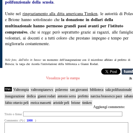
polifunzionale della scuola
.
Unite nel
ringraziamento alla ditta americana Timken
, le autorità di Pola
la donazione in dollari della
e Brione hanno sottolineato che
multinazionale hanno permesso grandi passi avanti per l'istituto
comprensivo
, che si regge però soprattutto grazie ai ragazzi, alle famiglie
volontari, ai docenti e a tutti coloro che prestano impegno e tempo per
migliorarla costantemente.
Nele foto, dall'alto in basso:
un momento dell'inaugurazione con il microfono affidato al prefetto di
Brescia; la targa che ricorda l'intitolazione della biblioteca a Gianni Rodari.
Visualizza per la stampa
TAG
Valtrompia
valtrompianews
polaveno
san giovanni
biblioteca
sala polifunzionale
inaugurazione
dedica
gianni rodari
antonio serra
prefetto
narcisa brassesco pace
sabato
fabio ottavio peli
enrica massetti
aristide peli
brione
timken
Aggiungi commento:
Titolo o firma:
Commento: (*) (
)