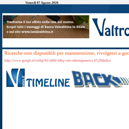
Venerdì 07 Agosto 2026
Ricerche non disponibili per manutenzione, rivolgersi a go
https://www.google.it/webhp?hl=it#hl=it&q=site:valtrompianews.it%20dedica