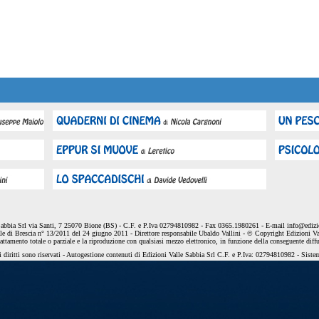
Sabbia Srl via Santi, 7 25070 Bione (BS) - C.F. e P.Iva 02794810982 - Fax 0365.1980261 - E-mail
info@edizio
le di Brescia n° 13/2011 del 24 giugno 2011 - Direttore responsabile Ubaldo Vallini - © Copyright Edizioni Va
dattamento totale o parziale e la riproduzione con qualsiasi mezzo elettronico, in funzione della conseguente diff
 diritti sono riservati - Autogestione contenuti di Edizioni Valle Sabbia Srl C.F. e P.Iva: 02794810982 - Sist