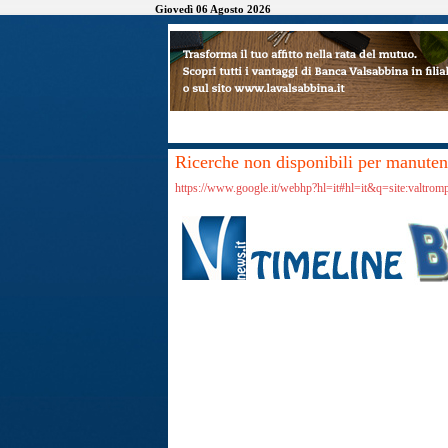
Giovedì 06 Agosto 2026
Ricerche non disponibili per manutenz
https://www.google.it/webhp?hl=it#hl=it&q=site:valtrom