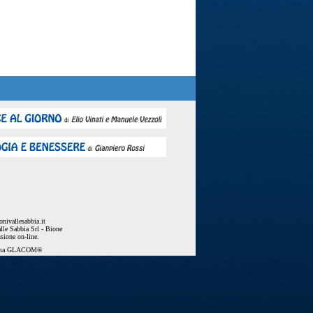
nivallesabbia.it
lle Sabbia Srl - Bione
usione on-line.
ema
GLACOM®