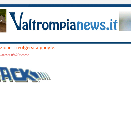
ione, rivolgersi a google:
pianews.it%20ricordo