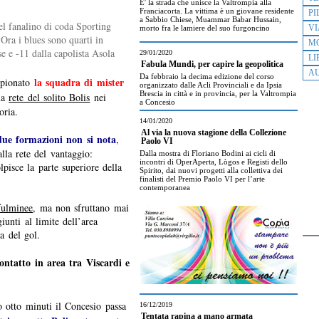
E' la strada che unisce la Valtrompia alla
Franciacorta. La vittima è un giovane residente
PI
a Sabbio Chiese, Muammar Babar Hussain,
el fanalino di coda Sporting
VI
morto fra le lamiere del suo furgoncino
 Ora i blues sono quarti in
M
se e -11 dalla capolista Asola
29/01/2020
LI
Fabula Mundi, per capire la geopolitica
AU
Da febbraio la decima edizione del corso
la squadra di mister
mpionato
organizzato dalle Acli Provinciali e da Ipsia
Brescia in città e in provincia, per la Valtrompia
lla
rete del solito Bolis
nei
a Concesio
oria.
14/01/2020
Al via la nuova stagione della Collezione
 due formazioni non si nota
,
Paolo VI
lla rete del vantaggio:
Dalla mostra di Floriano Bodini ai cicli di
incontri di OperAperta, Lògos e Registi dello
lpisce la parte superiore della
Spirito, dai nuovi progetti alla collettiva dei
finalisti del Premio Paolo VI per l’arte
contemporanea
fulminee
, ma non sfruttano mai
iunti al limite dell’area
a del gol.
ontatto in area tra Viscardi e
 otto minuti il Concesio passa
16/12/2019
Tentata rapina a mano armata