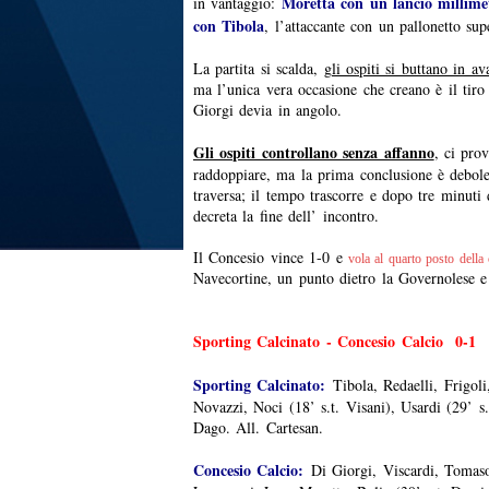
Moretta con un lancio millimet
in vantaggio:
con Tibola
, l’attaccante con un pallonetto sup
La partita si scalda,
gli ospiti si buttano in av
ma l’unica vera occasione che creano è il tir
Giorgi devia in angolo.
Gli ospiti controllano senza affanno
, ci pro
raddoppiare, ma la prima conclusione è debole
traversa; il tempo trascorre e dopo tre minuti 
decreta la fine dell’ incontro.
Il Concesio vince 1-0 e
vola al quarto posto della 
Navecortine, un punto dietro la Governolese e 
Sporting Calcinato - Concesio Calcio 0-1
Sporting Calcinato:
Tibola, Redaelli, Frigol
Novazzi, Noci (18’ s.t. Visani), Usardi (29’ s.t
Dago. All. Cartesan.
Concesio Calcio:
Di Giorgi, Viscardi, Tomaso