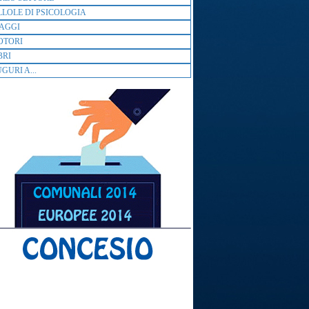
LLOLE DI PSICOLOGIA
AGGI
OTORI
BRI
GURI A...