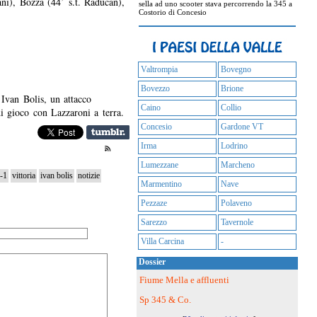
ni), Bozza (44’ s.t. Raducan),
sella ad uno scooter stava percorrendo la 345 a
Costorio di Concesio
Valtrompia
Bovegno
Bovezzo
Brione
Ivan Bolis, un attacco
Caino
Collio
i gioco con Lazzaroni a terra.
Concesio
Gardone VT
Irma
Lodrino
Lumezzane
Marcheno
-1
vittoria
ivan bolis
notizie
Marmentino
Nave
Pezzaze
Polaveno
Sarezzo
Tavernole
Villa Carcina
-
Dossier
Fiume Mella e affluenti
Sp 345 & Co.