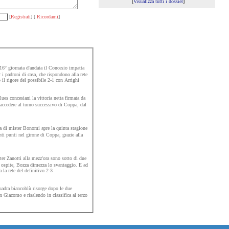
[
Visualizza tutti i dossier
]
[
Registrati
] [
Ricordami
]
16° giornata d'andata il Concesio impatta
 i padroni di casa, che rispondono alla rete
 il rigore del possibile 2-1 con Arrighi
ues concesiani la vittoria netta firmata da
accedere al turno successivo di Coppa, dal
 di mister Bonomi apre la quinta stagione
ti punti nel girone di Coppa, grazie alla
ter Zanotti alla mezz'ora sono sotto di due
sa ospite, Bozza dimezza lo svantaggio. E ad
a la rete del definitivo 2-3
adra biancoblù risorge dopo le due
 Giacomo e risalendo in classifica al terzo