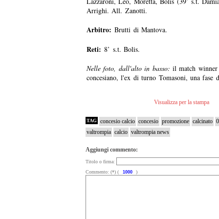
Lazzaroni, Leo, Moretta, Bolis (39’ s.t. Damia
Arrighi. All. Zanotti.
Arbitro:
Brutti di Mantova.
Reti:
8’ s.t. Bolis.
Nelle foto, dall'alto in basso:
il match winner 
concesiano, l'ex di turno Tomasoni, una fase d
Visualizza per la stampa
TAG
concesio calcio
concesio
promozione
calcinato
0
valtrompia
calcio
valtrompia news
Aggiungi commento:
Titolo o firma:
Commento: (*) (
)