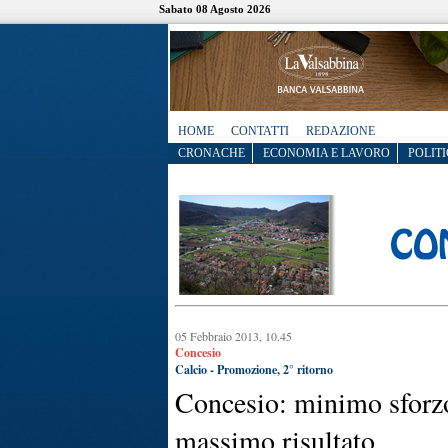
Sabato 08 Agosto 2026
HOME
CONTATTI
REDAZIONE
CRONACHE
ECONOMIA E LAVORO
POLITI
05 Febbraio 2013, 10.45
Concesio
Calcio - Promozione, 2° ritorno
Concesio: minimo sforzo
massimo risultato