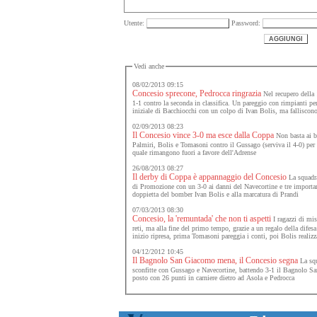
Utente:
Password:
Vedi anche
08/02/2013 09:15
Concesio sprecone, Pedrocca ringrazia
Nel recupero della 
1-1 contro la seconda in classifica. Un pareggio con rimpianti per
iniziale di Bacchiocchi con un colpo di Ivan Bolis, ma falliscono
02/09/2013 08:23
Il Concesio vince 3-0 ma esce dalla Coppa
Non basta ai bl
Palmiri, Bolis e Tomasoni contro il Gussago (serviva il 4-0) per 
quale rimangono fuori a favore dell'Adrense
26/08/2013 08:27
Il derby di Coppa è appannaggio del Concesio
La squadra
di Promozione con un 3-0 ai danni del Navecortine e tre importan
doppietta del bomber Ivan Bolis e alla marcatura di Prandi
07/03/2013 08:30
Concesio, la 'remuntada' che non ti aspetti
I ragazzi di mis
reti, ma alla fine del primo tempo, grazie a un regalo della dife
inizio ripresa, prima Tomasoni pareggia i conti, poi Bolis realizz
04/12/2012 10:45
Il Bagnolo San Giacomo mena, il Concesio segna
La squ
sconfitte con Gussago e Navecortine, battendo 3-1 il Bagnolo San
posto con 26 punti in carniere dietro ad Asola e Pedrocca