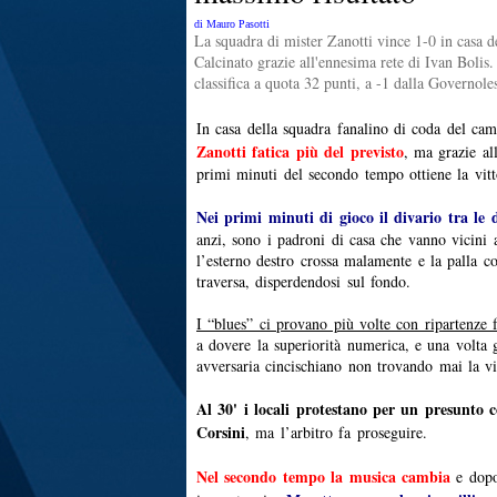
di Mauro Pasotti
La squadra di mister Zanotti vince 1-0 in casa d
Calcinato grazie all'ennesima rete di Ivan Bolis.
classifica a quota 32 punti, a -1 dalla Governole
In casa della squadra fanalino di coda del ca
Zanotti fatica più del previsto
, ma grazie a
primi minuti del secondo tempo ottiene la vitt
Nei primi minuti di gioco il divario tra le
anzi, sono i padroni di casa che vanno vicini a
l’esterno destro crossa malamente e la palla co
traversa, disperdendosi sul fondo.
I “blues” ci provano più volte con ripartenze 
a dovere la superiorità numerica, e una volta g
avversaria cincischiano non trovando mai la vi
Al 30' i locali protestano per un presunto c
Corsini
, ma l’arbitro fa proseguire.
Nel secondo tempo la musica cambia
e dopo