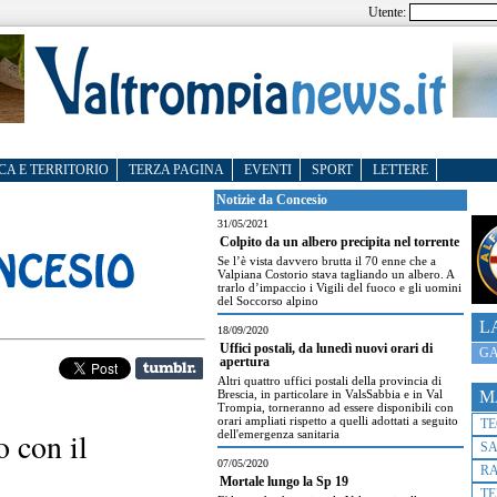
Utente:
CA E TERRITORIO
TERZA PAGINA
EVENTI
SPORT
LETTERE
Notizie da Concesio
31/05/2021
Colpito da un albero precipita nel torrente
Se l’è vista davvero brutta il 70 enne che a
Valpiana Costorio stava tagliando un albero. A
trarlo d’impaccio i Vigili del fuoco e gli uomini
del Soccorso alpino
L
18/09/2020
Uffici postali, da lunedì nuovi orari di
GA
apertura
Altri quattro uffici postali della provincia di
Brescia, in particolare in ValsSabbia e in Val
M
Trompia, torneranno ad essere disponibili con
orari ampliati rispetto a quelli adottati a seguito
T
 con il
dell'emergenza sanitaria
S
07/05/2020
R
Mortale lungo la Sp 19
TE