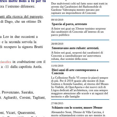
rico mette Bolis a tu per tu
Due malviventi colti sul fatto sono stati tratti in
era l’estremo difensore.
arresto dai Carabinieri del Radiomobile di
Gardone Valtrompia mentre stavano per
rapinare un imprenditore di Concesio
anti alla ricerca del pareggio
,
09/10/2019
o di Dago, che un ottimo Di
Spaccia al parco, arrestato
A finire nei guai un 33enne tunisino sorpreso
dai carabinieri di Concesio all’interno di un
parco pubblico
va Leo in due occasioni a
 e la seconda sorvola la
28/09/2019
di recupero la signora Brutti
Smontavano auto rubate: arrestati.
A finire nei guai, sorpresi dai carabinieri di
Concesio a cannibalizzare un’autovettura
rubata, due uomini della zona
in coabitazione con il
classifica
a -11 dalla capolista Asola.
11/01/2019
Dieci anni di arte contemporanea a
Concesio
La Collezione Paolo VI cresce (e piace) sempre
di più. Per il 2019 spazio alle mostre di Jean
Guitton e Armida Gandini, al ritorno del Museo
In-Visibile, di OperAperta e dei nuovi cicli di
Lògos dedicati all’architettura, con una sempre
i, Provenzano, Sasraku,
maggiore attenzione alle scuole e ai ragazzi del
. Agliardi), Corsini, Tagliani,
territorio e alle famiglie
27/06/2015
Schianto con lo scooter, muore 39enne
ni, Vicari, Quaresmini,
Alessandro Sossi, 39enne di Villa Carcina, è
morto schiantandosi contro un suv mentre in