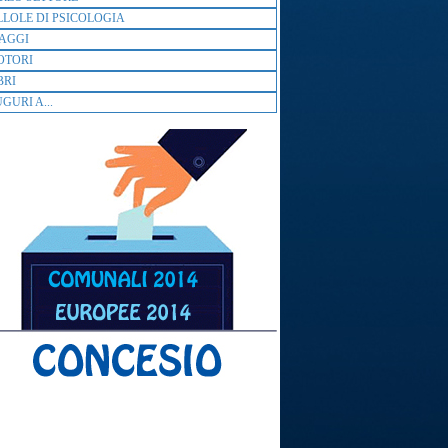
LLOLE DI PSICOLOGIA
AGGI
OTORI
BRI
GURI A...