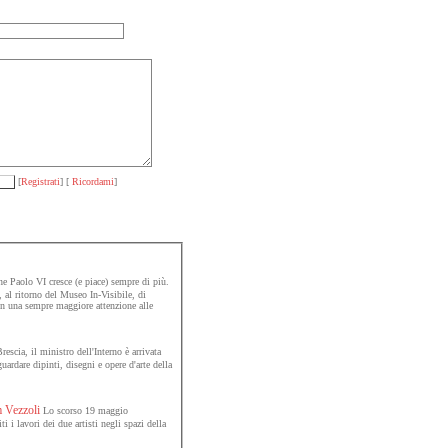
[
Registrati
] [
Ricordami
]
e Paolo VI cresce (e piace) sempre di più.
 al ritorno del Museo In-Visibile, di
con una sempre maggiore attenzione alle
Brescia, il ministro dell'Interno è arrivata
ardare dipinti, disegni e opere d'arte della
m Vezzoli
Lo scorso 19 maggio
 i lavori dei due artisti negli spazi della