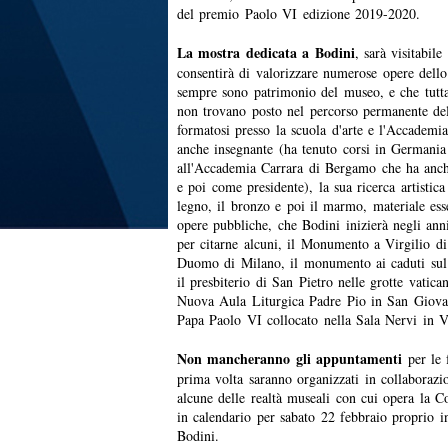
del premio Paolo VI edizione 2019-2020.
La mostra dedicata a Bodini
, sarà visitabil
consentirà di valorizzare numerose opere dell
sempre sono patrimonio del museo, e che tutta
non trovano posto nel percorso permanente de
formatosi presso la scuola d'arte e l'Accademia
anche insegnante (ha tenuto corsi in Germania
all'Accademia Carrara di Bergamo che ha anch
e poi come presidente), la sua ricerca artistica
legno, il bronzo e poi il marmo, materiale esse
opere pubbliche, che Bodini inizierà negli ann
per citarne alcuni, il Monumento a Virgilio di 
Duomo di Milano, il monumento ai caduti sul l
il presbiterio di San Pietro nelle grotte vatican
Nuova Aula Liturgica Padre Pio in San Giovan
Papa Paolo VI collocato nella Sala Nervi in 
Non mancheranno gli appuntamenti
per le
prima volta saranno organizzati in collaborazi
alcune delle realtà museali con cui opera la C
in calendario per sabato 22 febbraio proprio i
Bodini.