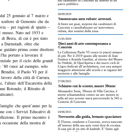
dai carabinieri di Concesio all’interno di un
parco pubblico
28/09/2019
e dal 25 gennaio al 7 marzo e
Smontavano auto rubate: arrestati.
o scultore di Gemonio che da
A finire nei guai, sorpresi dai carabinieri di
via – per ragioni di spazio –
Concesio a cannibalizzare un’autovettura
rubata, due uomini della zona
l museo. Nato nel 1933 e
 di Brera, di cui è poi stato
11/01/2019
 a Darmstadt, oltre che
Dieci anni di arte contemporanea a
Concesio
e guidato prima come direttore
La Collezione Paolo VI cresce (e piace) sempre
 l'ha portato a lavorare il
di più. Per il 2019 spazio alle mostre di Jean
Guitton e Armida Gandini, al ritorno del Museo
nziale per il ciclo delle grandi
In-Visibile, di OperAperta e dei nuovi cicli di
i ’80 (suoi ad esempio, solo
Lògos dedicati all’architettura, con una sempre
maggiore attenzione alle scuole e ai ragazzi del
Brindisi, il Paolo VI per il
territorio e alle famiglie
avoro della città di Carrara,
27/06/2015
e, l'altare dell’Eucarestia della
Schianto con lo scooter, muore 39enne
ni Rotondo; il Ritratto di
Alessandro Sossi, 39enne di Villa Carcina, è
Vaticano).
morto schiantandosi contro un suv mentre in
sella ad uno scooter stava percorrendo la 345 a
Costorio di Concesio
 famiglie che quest’anno per la
one con i Servizi Educativi di
24/06/2015
ollezione. Il primo incontro è
Nervosetto alla guida, fermato spacciatore
n occasione della mostra di
Il 35enne, residente a Concesio, aveva nascosto
all’interno della sua auto venti dosi di cocaina.
A casa più di un etto di hashish. E’ finito agli