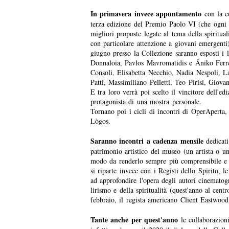
In primavera invece appuntamento
con la co
terza edizione del Premio Paolo VI (che ogni a
migliori proposte legate al tema della spiritualit
con particolare attenzione a giovani emergenti
giugno presso la Collezione saranno esposti i
Donnaloia, Pavlos Mavromatidis e Âniko Ferre
Consoli, Elisabetta Necchio, Nadia Nespoli, L
Patti, Massimiliano Pelletti, Teo Pirisi, Giova
E tra loro verrà poi scelto il vincitore dell'ed
protagonista di una mostra personale.
Tornano poi i cicli di incontri di OperAperta, 
Lògos.
Saranno incontri a cadenza mensile
dedicati
patrimonio artistico del museo (un artista o un
modo da renderlo sempre più comprensibile e a
si riparte invece con i Registi dello Spirito, 
ad approfondire l'opera degli autori cinematogr
lirismo e della spiritualità (quest'anno al cent
febbraio, il regista americano Client Eastwoo
Tante anche per quest'anno
le collaborazioni