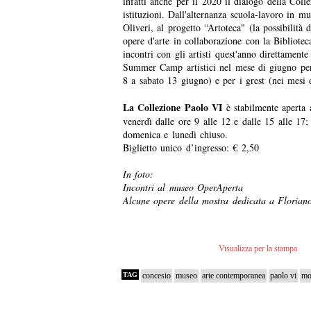
infatti anche per il 2020 il dialogo della Colle
istituzioni. Dall'alternanza scuola-lavoro in m
Oliveri, al progetto “Artoteca" (la possibilità 
opere d'arte in collaborazione con la Bibliote
incontri con gli artisti quest'anno direttament
Summer Camp artistici nel mese di giugno per
8 a sabato 13 giugno) e per i grest (nei mesi
La Collezione Paolo VI
è stabilmente aperta 
venerdì dalle ore 9 alle 12 e dalle 15 alle 17; 
domenica e lunedì chiuso.
Biglietto unico d’ingresso: € 2,50
In foto:
Incontri al museo OperAperta
Alcune opere della mostra dedicata a Florian
Visualizza per la stampa
TAG
concesio
museo
arte contemporanea
paolo vi
mo