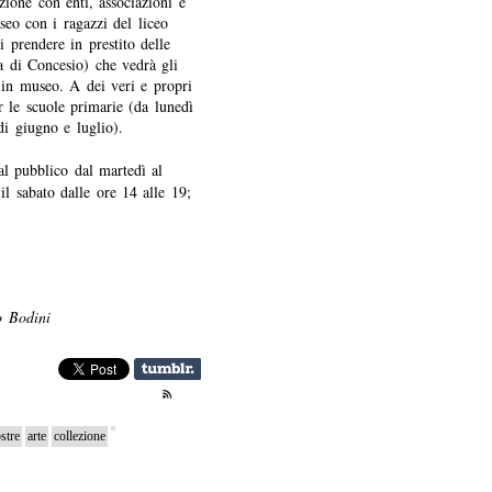
zione con enti, associazioni e
useo con i ragazzi del liceo
di prendere in prestito delle
ca di Concesio) che vedrà gli
e in museo. A dei veri e propri
 le scuole primarie (da lunedì
 di giugno e luglio).
al pubblico dal martedì al
il sabato dalle ore 14 alle 19;
o Bodini
stre
arte
collezione