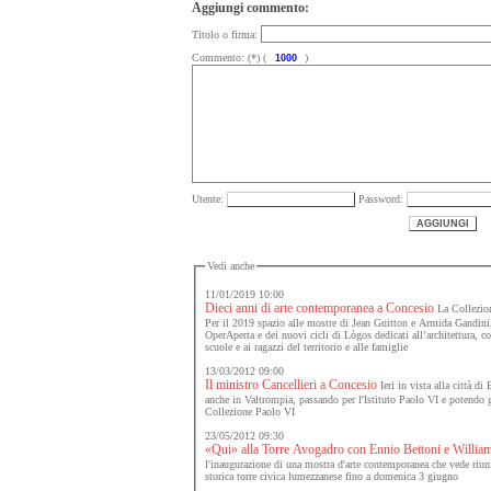
Aggiungi commento:
Titolo o firma:
Commento: (*) (
)
Utente:
Password:
Vedi anche
11/01/2019 10:00
Dieci anni di arte contemporanea a Concesio
La Collezion
Per il 2019 spazio alle mostre di Jean Guitton e Armida Gandini,
OperAperta e dei nuovi cicli di Lògos dedicati all’architettura, 
scuole e ai ragazzi del territorio e alle famiglie
13/03/2012 09:00
Il ministro Cancellieri a Concesio
Ieri in vista alla città di 
anche in Valtrompia, passando per l'Istituto Paolo VI e potendo gu
Collezione Paolo VI
23/05/2012 09:30
«Qui» alla Torre Avogadro con Ennio Bettoni e Willia
l'inaugurazione di una mostra d'arte contemporanea che vede riuniti
storica torre civica lumezzanese fino a domenica 3 giugno