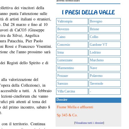
arresti domiciliari
llettiva dei vincitori della
nno punta l'attenzione sulle
à di artisti italiani o stranieri,
Valtrompia
Bovegno
). Dal 28 marzo e fino al 10
 lavori di CaCO3 (Giuseppe
Bovezzo
Brione
ira da Silva), Angelica
Caino
Collio
aura Patacchia, Pier Paolo
Concesio
Gardone VT
nni Rossi e Francesco Visentini.
izione che l'anno prossimo sarà
Irma
Lodrino
Lumezzane
Marcheno
dei Registi dello Spirito e di
Marmentino
Nave
Pezzaze
Polaveno
 alla valorizzazione del
Sarezzo
Tavernole
'opera della Collezione), in
ccessibile a tutti. A febbraio
Villa Carcina
-
le lezioni-cineforum che vanno
Dossier
afici più attenti al tema del
ro del primo incontro, sabato 8
Fiume Mella e affluenti
d).
Sp 345 & Co.
 con il territorio. Continua
[
Visualizza tutti i dossier
]