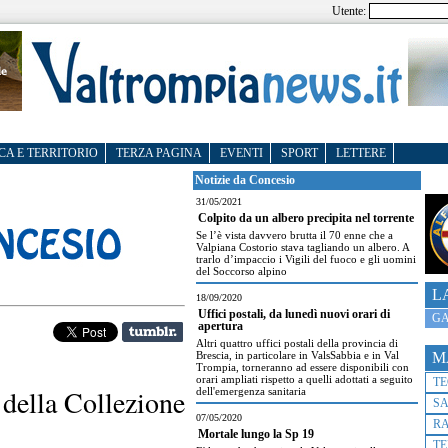
Utente:
CA E TERRITORIO
TERZA PAGINA
EVENTI
SPORT
LETTERE
Notizie da Concesio
31/05/2021
Colpito da un albero precipita nel torrente
Se l’è vista davvero brutta il 70 enne che a
Valpiana Costorio stava tagliando un albero. A
trarlo d’impaccio i Vigili del fuoco e gli uomini
del Soccorso alpino
L
18/09/2020
Uffici postali, da lunedì nuovi orari di
GA
apertura
Altri quattro uffici postali della provincia di
Brescia, in particolare in ValsSabbia e in Val
M
Trompia, torneranno ad essere disponibili con
orari ampliati rispetto a quelli adottati a seguito
T
 della Collezione
dell'emergenza sanitaria
S
07/05/2020
R
Mortale lungo la Sp 19
TE