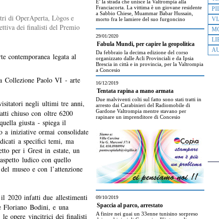
E' la strada che unisce la Valtrompia alla
Franciacorta. La vittima è un giovane residente
PI
a Sabbio Chiese, Muammar Babar Hussain,
ntri di OperAperta, Lògos e
VI
morto fra le lamiere del suo furgoncino
ettiva dei finalisti del Premio
M
29/01/2020
LI
Fabula Mundi, per capire la geopolitica
AU
Da febbraio la decima edizione del corso
rte contemporanea legata al
organizzato dalle Acli Provinciali e da Ipsia
Brescia in città e in provincia, per la Valtrompia
a Concesio
la Collezione Paolo VI - arte
16/12/2019
Tentata rapina a mano armata
Due malviventi colti sul fatto sono stati tratti in
visitatori negli ultimi tre anni,
arresto dai Carabinieri del Radiomobile di
Gardone Valtrompia mentre stavano per
fatti chiuso con oltre 6200
rapinare un imprenditore di Concesio
uella giusta - spiega il
o a iniziative ormai consolidate
dicati a specifici temi, ma
tto per i Grest in estate, un
aspetto ludico con quello
 del museo e con l’attenzione
l 2020 infatti due allestimenti
09/10/2019
re Floriano Bodini, e una
Spaccia al parco, arrestato
A finire nei guai un 33enne tunisino sorpreso
le opere vincitrici dei finalisti