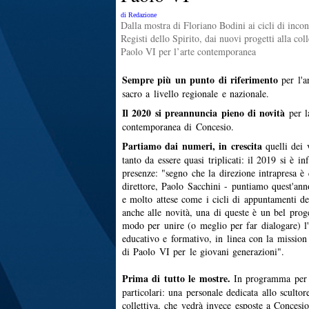
di Redazione
Dalla mostra di Floriano Bodini ai cicli di inco
Registi dello Spirito, dai nuovi progetti alla coll
Paolo VI per l’arte contemporanea
Sempre più un punto di riferimento
per l'a
sacro a livello regionale e nazionale.
Il 2020 si preannuncia pieno di novità
per 
contemporanea di Concesio.
Partiamo dai numeri, in crescita
quelli dei 
tanto da essere quasi triplicati: il 2019 si è in
presenze: "segno che la direzione intrapresa è q
direttore, Paolo Sacchini - puntiamo quest'ann
e molto attese come i cicli di appuntamenti de
anche alle novità, una di queste è un bel proge
modo per unire (o meglio per far dialogare) l'
educativo e formativo, in linea con la mission
di Paolo VI per le giovani generazioni".
Prima di tutto le mostre.
In programma per i
particolari: una personale dedicata allo sculto
collettiva, che vedrà invece esposte a Concesio 