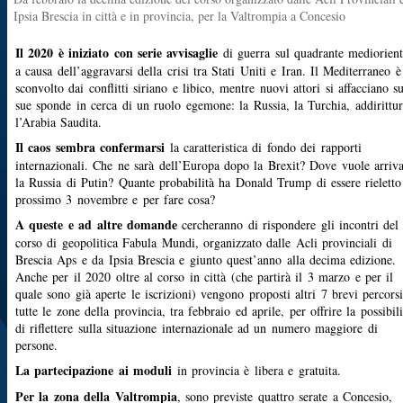
Ipsia Brescia in città e in provincia, per la Valtrompia a Concesio
Il 2020 è iniziato con serie avvisaglie
di guerra sul quadrante mediorient
a causa dell’aggravarsi della crisi tra Stati Uniti e Iran. Il Mediterraneo è
sconvolto dai conflitti siriano e libico, mentre nuovi attori si affacciano su
sue sponde in cerca di un ruolo egemone: la Russia, la Turchia, addirittur
l’Arabia Saudita.
Il caos sembra confermarsi
la caratteristica di fondo dei rapporti
internazionali. Che ne sarà dell’Europa dopo la Brexit? Dove vuole arriv
la Russia di Putin? Quante probabilità ha Donald Trump di essere rieletto
prossimo 3 novembre e per fare cosa?
A queste e ad altre domande
cercheranno di rispondere gli incontri del
corso di geopolitica Fabula Mundi, organizzato dalle Acli provinciali di
Brescia Aps e da Ipsia Brescia e giunto quest’anno alla decima edizione.
Anche per il 2020 oltre al corso in città (che partirà il 3 marzo e per il
quale sono già aperte le iscrizioni) vengono proposti altri 7 brevi percorsi
tutte le zone della provincia, tra febbraio ed aprile, per offrire la possibili
di riflettere sulla situazione internazionale ad un numero maggiore di
persone.
La partecipazione ai moduli
in provincia è libera e gratuita.
Per la zona della Valtrompia
, sono previste quattro serate a Concesio,