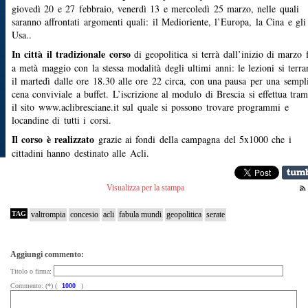
giovedì 20 e 27 febbraio, venerdì 13 e mercoledì 25 marzo, nelle quali
saranno affrontati argomenti quali: il Medioriente, l’Europa, la Cina e gli
Usa..
In città il tradizionale corso
di geopolitica si terrà dall’inizio di marzo 
a metà maggio con la stessa modalità degli ultimi anni: le lezioni si terr
il martedì dalle ore 18.30 alle ore 22 circa, con una pausa per una sempl
cena conviviale a buffet. L’iscrizione al modulo di Brescia si effettua tram
il sito www.aclibresciane.it sul quale si possono trovare programmi e
locandine di tutti i corsi.
Il corso è realizzato
grazie ai fondi della campagna del 5x1000 che i
cittadini hanno destinato alle Acli.
Visualizza per la stampa
TAG
valtrompia
concesio
acli
fabula mundi
geopolitica
serate
Aggiungi commento:
Titolo o firma:
Commento: (*) (
)