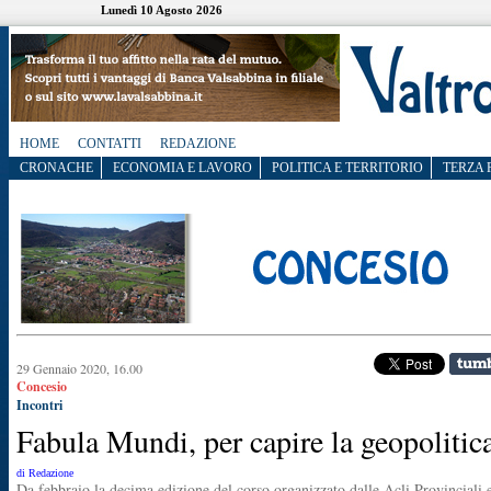
Lunedì 10 Agosto 2026
HOME
CONTATTI
REDAZIONE
CRONACHE
ECONOMIA E LAVORO
POLITICA E TERRITORIO
TERZA 
29 Gennaio 2020, 16.00
Concesio
Incontri
Fabula Mundi, per capire la geopolitic
di Redazione
Da febbraio la decima edizione del corso organizzato dalle Acli Provinciali 