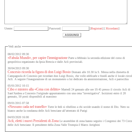
Utente:
Password:
[
Registrati
] [
Ricordami
]
Vedi anche
08/02/2012 09:30
«Fabula Mundi», per capire l'immigrazione
Parte a febbraio la seconda edizione del corso di
geopolitica organizzato da Ipsia Brescia e dalle Acli provinciali.
30/04/2013 09:30
Concesio ricorda la figura di don Luigi Bosio
Domani alle 10.30 la S. Messa nella chiesetta di
Campagnola di Concesio per ricordare don Luigi Bosio, che volle edificarle e fondò anche il locale circo
Acli. A seguire l'inaugurazione di un monumento a lui dedicato da amministrazione, Acli e parrocchia
05/01/2012 10:15
Cibo e mistero alla «Cena con delitto»
Martedì 24 gennaio alle ore 19.45 presso il circolo Acli di
Sant'Andrea a Concesio l'originale appuntamento con una cena "investigativa". Iscrizioni entro il 20
gennaio, 50 posti disponibili al massimo
09/01/2015 07:58
«Nessuno cada nel tranello»
Tutte le fedi si ribellino a chi uccide usando il nome di Dio. Nero su
bianco anche la condanna delle Acli bresciane all’attentato di Parigi
04/03/2020 16:00
Acli, eletti i nuovi Presidenti di Zona
Le assemblee di zona hanno seguito i Congressi dei 73 Circo
delle Acli bresciane. Il presidente della Zona Valle Trompia è Marco Arrighini