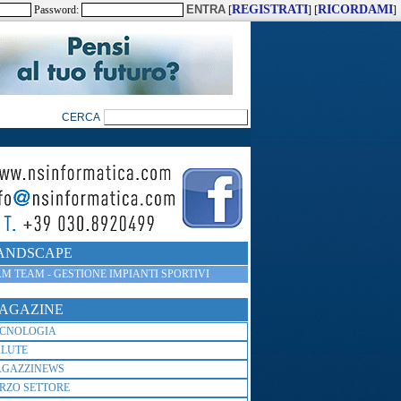
REGISTRATI
RICORDAMI
Password:
[
] [
]
ANDSCAPE
M TEAM - GESTIONE IMPIANTI SPORTIVI
AGAZINE
ECNOLOGIA
ALUTE
AGAZZINEWS
RZO SETTORE