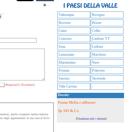
Valtrompia
Bovegno
a
Bovezzo
Brione
Caino
Collio
Concesio
Gardone VT
Irma
Lodrino
Lumezzane
Marcheno
Marmentino
Nave
Pezzaze
Polaveno
Sarezzo
Tavernole
[
Registrati
] [
Ricordami
]
Villa Carcina
-
Dossier
Fiume Mella e affluenti
Sp 345 & Co.
orzioni, quello scoppiato questa mattina
uno degli appartamenti di una casa al bivio
[
Visualizza tutti i dossier
]