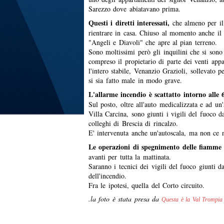
Sarezzo dove abiatavano prima.
Questi i diretti interessati,
che almeno per i
rientrare in casa. Chiuso al momento anche il
"Angeli e Diavoli" che apre al pian terreno.
Sono moltissimi però gli inquilini che si sono
compreso il propietario di parte dei venti app
l'intero stabile, Venanzio Grazioli, sollevato pe
si sia fatto male in modo grave.
L'allarme incendio è scattatto intorno alle 
Sul posto, oltre all'auto medicalizzata e ad u
Villa Carcina, sono giunti i vigili del fuoco
colleghi di Brescia di rincalzo.
E' intervenuta anche un'autoscala, ma non ce n
Le operazioni di spegnimento delle fiamm
avanti per tutta la mattinata.
Saranno i tecnici dei vigili del fuoco giunti d
dell'incendio.
Fra le ipotesi, quella del Corto circuito.
.la foto è stata presa da
Questa è la Val Trompia