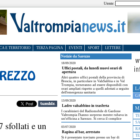
Utente:
CA E TERRITORIO
TERZA PAGINA
EVENTI
SPORT
LETTERE
Notizie da Sarezzo
18/09/2020
Uffici postali, da lunedì nuovi orari di
apertura
Altri quattro uffici postali della provincia di
Brescia, in particolare in ValsSabbia e in Val
Trompia, torneranno ad essere disponibili con
L
orari ampliati rispetto a quelli adottati a seguito
dell'emergenza sanitaria
GA
13/09/2020
Ladro valsabbino in trasferta
M
I carabinieri del Radiomobile di Gardone
Valtrompia l'hanno sorpreso mentre rubava in
T
un'officina a Sarezzo. Si cerca il complice
 sfollati e un
S
03/07/2020
R
Rapina al bar, arrestato
TE
Si è presentato travisato presso un bar di