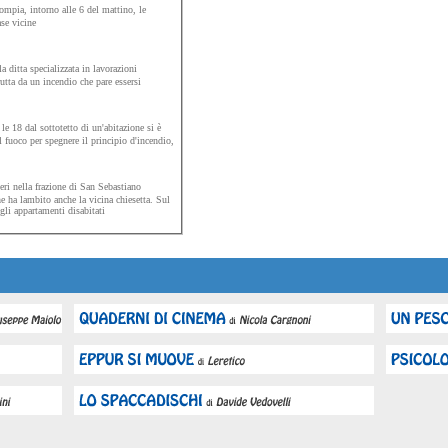
ompia, intorno alle 6 del mattino, le
se vicine
a ditta specializzata in lavorazioni
utta da un incendio che pare essersi
le 18 dal sottotetto di un'abitazione si è
 fuoco per spegnere il principio d'incendio,
ri nella frazione di San Sebastiano
e ha lambito anche la vicina chiesetta. Sul
gli appartamenti disabitati