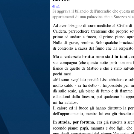
di val.
Si aggrava il bilancio dell'incendio che questa m
appartamenti di una palazzina che a Sarezzo si 
Ad aver bisogno di cure mediche al Civile di 
Caldera, parrucchiere trentenne che proprio so
primo ad andare a fuoco, al primo piano, apre
Nulla di grave, sembra. Solo qualche bruciacch
di controllo a causa del fumo che ha respirato 
Ma a vedersela brutta sono stati in tanti,
co
sua compagna (che questa notte però non era i
fianco di quello di Matteo e che è stato salvat
pochi mesi.
«Mi sono svegliato perchè Lisa abbaiava e sub
molto caldo - ci ha detto -. Impossibile per m
dà sulle scale, già piene di fumo e di fiamme
calandomi dalla finestra, poi qualcuno ha appo
mi ha autato».
Il calore ed il fuoco gli hanno distrutto la por
dell'appartamento, mentre lui era già riuscito 
In strada, per fortuna,
era già riuscita a sce
secondo piano: papà, mamma e due figli, che d
uno degli appartamenti del signor Venanzio, 