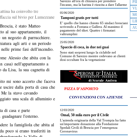
Sarezzo all'ora di chiusura per prendere
PI
l'incasso, ma la barista è riuscita a dare l'allarme
VI
attina ha coinvolto tre
05/06/2020
M
affaccia sul bivio per Lumezzane
Tamponi gratis per tutti
LI
E’ quello che hanno chiesto 65 sindaci bresciani
Brescia, è stato Matteo
scrivendo a Fontana e Gallera. Al massimo il
AU
pagamento del tiket. Quattro i firmatari
tto al suo appartamento, il
valtrumplini
 un negozio di parrucchiere.
iatura agli arti e un periodo
25/05/2020
Spaccio di coca, in due nei guai
nelle prime fasi dell'incendio.
Sono stati sorpresi lungo la ciclabile nel
Comune di Sarezzo mentre cedevano ai clienti
me Alessio che abita con la
dosi occultate fra la vegetazione
n casa) nell'appartamento a
o da Lisa, la sua cagnetta di
ito mi sono accorto che faceva
e uscire dalla porta di casa che
. Me la stavo cavando
ggiato una scala di alluminio e
ta di casa e parte
12/03/2020
a guadagnare l'esterno.
Omal, 50 mila euro per il Civile
L'azienda originaria della Val Trompia ha fatto
ndere la famigliola che abita al
un'importante donazione alla Fondazione
Spedali Civili di Brescia per l’emergenza
a poco si erano trasferiti in
Coronavirus
abbandonando la Valle di