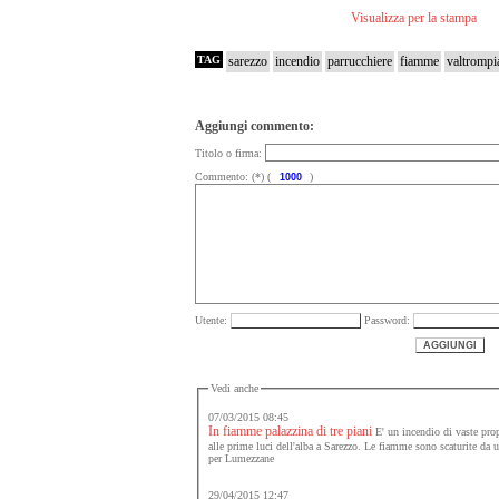
Visualizza per la stampa
TAG
sarezzo
incendio
parrucchiere
fiamme
valtrompi
Aggiungi commento:
Titolo o firma:
Commento: (*) (
)
Utente:
Password:
Vedi anche
07/03/2015 08:45
In fiamme palazzina di tre piani
E' un incendio di vaste prop
alle prime luci dell'alba a Sarezzo. Le fiamme sono scaturite da 
per Lumezzane
29/04/2015 12:47