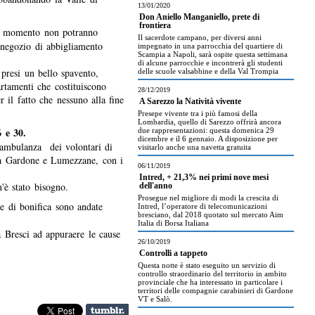
13/01/2020
Don Aniello Manganiello, prete di
frontiera
l momento non potranno
Il sacerdote campano, per diversi anni
 negozio di abbigliamento
impegnato in una parrocchia del quartiere di
Scampia a Napoli, sarà ospite questa settimana
di alcune parrocchie e incontrerà gli studenti
 presi un bello spavento,
delle scuole valsabbine e della Val Trompia
artamenti che costituiscono
28/12/2019
r il fatto che nessuno alla fine
A Sarezzo la Natività vivente
Presepe vivente tra i più famosi della
Lombardia, quello di Sarezzo offrirà ancora
6 e 30.
due rappresentazioni: questa domenica 29
dicembre e il 6 gennaio. A disposizione per
n'ambulanza dei volontari di
visitarlo anche una navetta gratuita
 da Gardone e Lumezzane, con i
06/11/2019
Intred, + 21,3% nei primi nove mesi
'è stato bisogno.
dell'anno
Prosegue nel migliore di modi la crescita di
e
e di bonifica sono andate
Intred, l’operatore di telecomunicazioni
bresciano, dal 2018 quotato sul mercato Aim
Italia di Borsa Italiana
a Bresci ad appuraere le cause
26/10/2019
Controlli a tappeto
Questa notte è stato eseguito un servizio di
controllo straordinario del territorio in ambito
provinciale che ha interessato in particolare i
territori delle compagnie carabinieri di Gardone
VT e Salò.