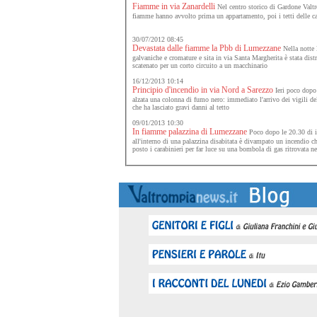
Fiamme in via Zanardelli
Nel centro storico di Gardone Valtr
fiamme hanno avvolto prima un appartamento, poi i tetti delle ca
30/07/2012 08:45
Devastata dalle fiamme la Pbb di Lumezzane
Nella notte l
galvaniche e cromature e sita in via Santa Margherita è stata distr
scatenato per un corto circuito a un macchinario
16/12/2013 10:14
Principio d'incendio in via Nord a Sarezzo
Ieri poco dopo 
alzata una colonna di fumo nero: immediato l'arrivo dei vigili del
che ha lasciato gravi danni al tetto
09/01/2013 10:30
In fiamme palazzina di Lumezzane
Poco dopo le 20.30 di ie
all'interno di una palazzina disabitata è divampato un incendio ch
posto i carabinieri per far luce su una bombola di gas ritrovata ne