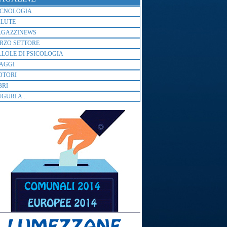
ECNOLOGIA
ALUTE
AGAZZINEWS
RZO SETTORE
LLOLE DI PSICOLOGIA
AGGI
OTORI
BRI
GURI A...