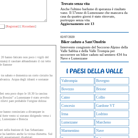
Trovato senza vita
Anche l'ultimo barlume di speranza è risultato
vano. Il 57enne di Lumezzane che mancava da
casa da quattro giorni è stato ritrovato,
purtroppo senza vita.
Aggiornamento ore 13
[
Registrati
] [
Ricordami
]
02/07/2020
Biker caduto a Sant'Onofrio
Intervento congiunto del Soccorso Alpino della
Valle Sabbia e della Valle Trompia per
soccorrere un biker caduto sul sentiero 434 fra
e 20 hanno faticato non poco i vigili del
Nave e Lumezzane
zata) il casolare abbandonato il cui tetto
lle fiamme
 tra sabato e domenica un corto circuito ha
galvanica. Acqua degli idranti e sostanze
Valtrompia
Bovegno
Bovezzo
Brione
Ieri sera poco dopo le 18.30 la cascina
Caino
Collio
ia Bossini" a Lumezzane è stato avvolto
rilievi pare probabile l'origine dolosa
Concesio
Gardone VT
mme hanno cominciato a divampare in
Irma
Lodrino
l forte vento si stavano dirigendo verso i
ne, Lumezzane e Brescia
Lumezzane
Marcheno
ri nella frazione di San Sebastiano
Marmentino
Nave
e ha lambito anche la vicina chiesetta. Sul
gli appartamenti disabitati