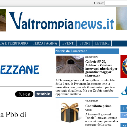
Utente:
CA E TERRITORIO
TERZA PAGINA
EVENTI
SPORT
LETTERE
Notizie da Lumezzane
04/08/2022
Gallerie SP 79,
Zobbio: «Valutare
interventi ulteriori per
garantire maggior
sicurezza»
All'interrogazione del consigliere provinciale
della Lega, la Provincia ha risposto che la
normativa non prevede illuminazioni per tale
tipologia di galleria. Ma per Zobbio sarebbe
opportuno metterla
22/05/2022
Contributo prima
L
casa
la Pbb di
A favore di giovani
GA
“single”, giovani coppie
o nuclei monoparentali a
sostegno della spesa
M