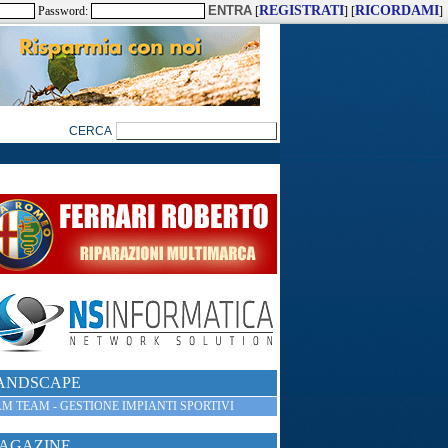
REGISTRATI
RICORDAMI
Password:
[
] [
]
ANDSCAPE
M TEAM - GESTIONE IMPIANTI SPORTIVI
AGAZINE