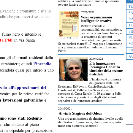
relativa alla contrazione di mutuo ipotecario
ovvero leasing abitativo
T
galvaniche e cromature e sita in
07/05/2022
S
ndio che pare essersi scatenato
Verso organizzazioni
R
intelligenti e creative
TE
Welfare aziendale,
responsabilità, partecipazione,
PI
n fumo nero e intenso le
resilienza sono temi chiave per
la creazione di contesti
VI
tta Pbb
in via Santa
lavorativi intelligenti e creativi.
Se ne parlerà martedì 17 maggio a Lumezzane
M
alla presentazione di un volume di Luciano
LI
Pilotti
AU
no gli allarmati residenti della
20/04/2022
l’incendio
i carabinieri; quindi
È la lumezzanese
Pierangela Donati la
cendola quasi per intero a uno
vincitrice della sezione
dialettale
L'iniziativa è promossa
dai giornali della Rete
olo all’approssimarsi del
Bresciana: BsNews.it, CalcioBresciano.it,
GardaPost.it, ValleSabbiaNews.it, con il
rvenire per le prime verifiche
sostegno di Cassa Rurale. Il 10 giugno, a Salò,
si terranno le premiazioni degli altri autori
n lavorazioni galvaniche e
segnalati e del vincitore assoluto
20/10/2021
Al via la Stagione dell'Odeon
fumo sono stati Redento
Una programmazione di altissimo livello quella
del Teatro di Lumezzane, che riprende questo
a
, che abitano al piano
mese con numerosi spettacoli
ti in ospedale per precauzione.