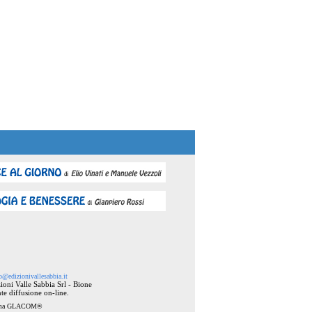
o@edizionivallesabbia.it
ioni Valle Sabbia Srl - Bione
te diffusione on-line.
ema
GLACOM®