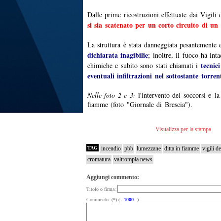
Dalle prime ricostruzioni effettuate dai Vigili
si sia scatenato per un corto circuito di u
La struttura è stata danneggiata pesantemente
dichiarata inagibilie
; inoltre, il fuoco ha int
tecnici
chimiche e subito sono stati chiamati i
eventuali infiltrazioni nel sottostante torre
Nelle foto 2 e 3:
l'intervento dei soccorsi e
la
fiamme (foto "Giornale di Brescia").
Visualizza per la stampa
TAG
incendio
pbb
lumezzane
ditta in fiamme
vigili d
cromatura
valtrompia news
Aggiungi commento:
Titolo o firma:
Commento: (*) (
)