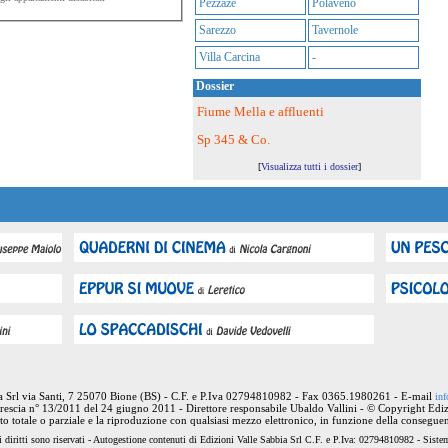
Pezzaze
Polaveno
Sarezzo
Tavernole
Villa Carcina
-
Dossier
Fiume Mella e affluenti
Sp 345 & Co.
[
Visualizza tutti i dossier
]
ia Srl via Santi, 7 25070 Bione (BS) - C.F. e P.Iva 02794810982 - Fax 0365.1980261 - E-mail
inf
rescia n° 13/2011 del 24 giugno 2011 - Direttore responsabile Ubaldo Vallini - © Copyright Ediz
nto totale o parziale e la riproduzione con qualsiasi mezzo elettronico, in funzione della conseguen
 diritti sono riservati - Autogestione contenuti di Edizioni Valle Sabbia Srl C.F. e P.Iva: 02794810982 - Sist