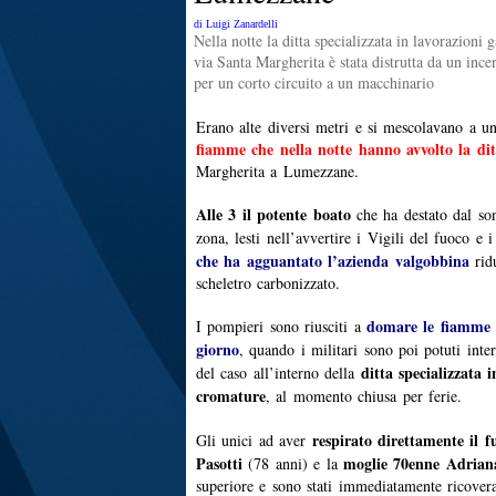
di Luigi Zanardelli
Nella notte la ditta specializzata in lavorazioni 
via Santa Margherita è stata distrutta da un ince
per un corto circuito a un macchinario
Erano alte diversi metri e si mescolavano a u
fiamme che nella notte hanno avvolto la di
Margherita a Lumezzane.
Alle 3 il potente boato
che ha destato dal son
zona, lesti nell’avvertire i Vigili del fuoco e 
che ha agguantato l’azienda valgobbina
ridu
scheletro carbonizzato.
domare le fiamme s
I pompieri sono riusciti a
giorno
, quando i militari sono poi potuti inte
ditta specializzata i
del caso all’interno della
cromature
, al momento chiusa per ferie.
respirato direttamente il 
Gli unici ad aver
Pasotti
moglie 70enne Adrian
(78 anni) e la
superiore e sono stati immediatamente ricovera