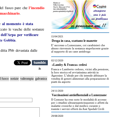
l’incendio
 del fuoco pare che
n macchinario
.
al momento è stata
 e
accato le vasche delle sostanze
 dell’Arpa per verificare
15/04/2021
nte Gobbia
.
Droga in casa, scattano le manette
E' successo a Lumezzane, coi carabinieri che
ahnno rinvenuto la sostanza stupefacente grazie
 ditta Pbb devastata dalle
al supporto di un cane antidroga
02/12/2020
«Lamby & Franca» cedesi
Franca e Lamberto cedono, vicini alla pensione,
la loro storica ed avviatissima attività in
Agnosine. L’ideale per chi intende abbinare la
el fuoco
notizie
valtrompia
galvanica
vendita di generi alimentari alla preparazione di
piatti da asporto
24/11/2020
Vaccinazioni antinfluenziali a Lumezzane
Il Comune ha reso noto le modalità di accesso
per i cittadini ultrasessanticinquenni o affetti da
malattie croniche o dal medico curante o
tramite i servizi offerti da Asst Spedali Civili
29/08/2020