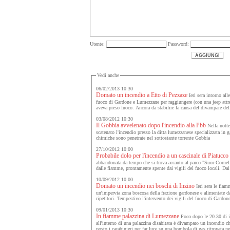
Utente:
Password:
Vedi anche
06/02/2013 10:30
Domato un incendio a Etto di Pezzaze
Ieri sera intorno all
fuoco di Gardone e Lumezzane per raggiungere (con una jeep attrez
aveva preso fuoco. Ancora da stabilire la causa del divampare de
03/08/2012 10:30
Il Gobbia avvelenato dopo l'incendio alla Pbb
Nella notte
scatenato l'incendio presso la ditta lumezzanese specializzata in 
chimiche sono penetrate nel sottostante torrente Gobbia
27/10/2012 10:00
Probabile dolo per l'incendio a un cascinale di Piatucco
abbandonata da tempo che si trova accanto al parco "Suor Cornel
dalle fiamme, prontamente spente dai vigili del fuoco locali. Dai 
10/09/2012 10:00
Domato un incendio nei boschi di Inzino
Ieri sera le fia
un'impervia zona boscosa della frazione gardonese e alimentate da
ripetitori. Tempestivo l'intervento dei vigili del fuoco di Gardo
09/01/2013 10:30
In fiamme palazzina di Lumezzane
Poco dopo le 20.30 di ie
all'interno di una palazzina disabitata è divampato un incendio ch
posto i carabinieri per far luce su una bombola di gas ritrovata ne