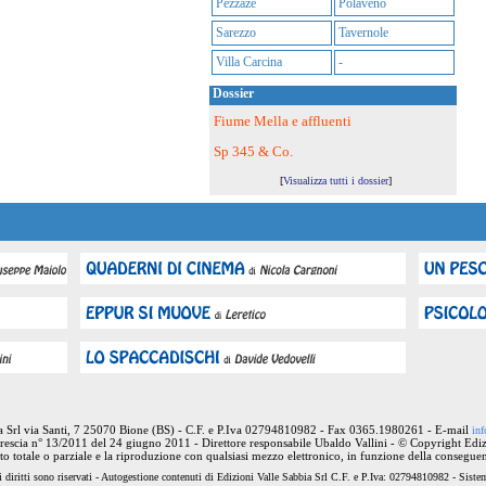
Pezzaze
Polaveno
Sarezzo
Tavernole
Villa Carcina
-
Dossier
Fiume Mella e affluenti
Sp 345 & Co.
[
Visualizza tutti i dossier
]
ia Srl via Santi, 7 25070 Bione (BS) - C.F. e P.Iva 02794810982 - Fax 0365.1980261 - E-mail
inf
rescia n° 13/2011 del 24 giugno 2011 - Direttore responsabile Ubaldo Vallini - © Copyright Ediz
nto totale o parziale e la riproduzione con qualsiasi mezzo elettronico, in funzione della conseguen
 diritti sono riservati - Autogestione contenuti di Edizioni Valle Sabbia Srl C.F. e P.Iva: 02794810982 - Sist