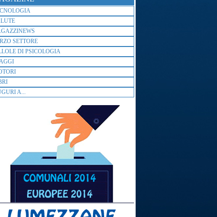
ECNOLOGIA
ALUTE
AGAZZINEWS
RZO SETTORE
LLOLE DI PSICOLOGIA
AGGI
OTORI
BRI
GURI A...