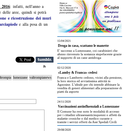
l 2016
: infatti, nell'anno a
 delle aree, quindi si potrà
one e ricostruzione dei muri
rciapiede
e alla posa di un
15/04/2021
Droga in casa, scattano le manette
.
E' successo a Lumezzane, coi carabinieri che
ahnno rinvenuto la sostanza stupefacente grazie
al supporto di un cane antidroga
02/12/2020
«Lamby & Franca» cedesi
ltrompia
lumezzane
valtrompianews
Franca e Lamberto cedono, vicini alla pensione,
la loro storica ed avviatissima attività in
Agnosine. L’ideale per chi intende abbinare la
vendita di generi alimentari alla preparazione di
piatti da asporto
24/11/2020
Vaccinazioni antinfluenziali a Lumezzane
Il Comune ha reso noto le modalità di accesso
per i cittadini ultrasessanticinquenni o affetti da
malattie croniche o dal medico curante o
tramite i servizi offerti da Asst Spedali Civili
29/08/2020