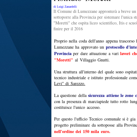
di Luigi Zanardelli
Il Comune di Lumezzane appronterà a breve un 
sottoporre alla Provincia per sistemare l'unica str
"Moretti" che ospita liceo scientifico, Itis e scuo
finire per il 2016
Proprio nella coda dell'anno appena trascorso
protocollo d'int
Lumezzane ha approvato un
Provincia
lavori ch
per dare attuazione a vari
"Moretti"
al Villaggio Gnutti.
Una struttura all'interno del quale sono ospitati 
tecnico industriale e istituto professionale com
Levi" di Sarezzo.
sicurezza attiene le zone ci
La questione della
con la presenza di marciapiede tutto rotto lung
costituisce l'unico accesso.
Per questo l'ufficio Tecnico comunale si è gi
progetto preliminare da sottoposse alla Provin
nell'ordine dei 150 mila euro.