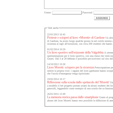
Utente:
Password:
Vedi anche
22/01/2013 10:45
Proteste e scioperi al liceo «Moretti» di Gardone
Un altro
di Gardone, ha avuto luogo qualche giorno fa nel cortile esterno a
sicurezza ai tagli all'istruzione, con circa 200 studenti che hanno 
01/02/2014 10:20
Un liceo sportivo nell'orizzonte della Valgobbia
A settemb
sperimentazione per il liceo sportivo, con una classe che verrà ins
Gnutti. Dal 3 al 28 febbraio è possibile pre-iscriversi sul sito del
14/10/2012 10:30
Liceo Moretti: sciopero per la sicurezza
Preoccupazione per 
sentire la propria voce: i ragazzi del liceo gardonese hanno scioper
che l'uscita d'emergenza venga ripristinata
19/02/2014 10:17
Riflessione sulla scuola dallo spettacolo del 'Moretti'
Una
a modello il bel progetto portato avanti da alcuni studenti del li
genocidi, leggendolo come esempio di una scuola che sa funzion
26/01/2015 13:49
La memoria storica passa dallo smartphone
Grazie al prog
alunni del liceo Moretti hanno reso possibile la diffusione di an