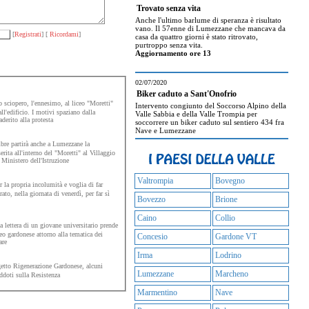
Trovato senza vita
Anche l'ultimo barlume di speranza è risultato
vano. Il 57enne di Lumezzane che mancava da
[
Registrati
] [
Ricordami
]
casa da quattro giorni è stato ritrovato,
purtroppo senza vita.
Aggiornamento ore 13
02/07/2020
Biker caduto a Sant'Onofrio
 sciopero, l'ennesimo, al liceo "Moretti"
Intervento congiunto del Soccorso Alpino della
ll'edificio. I motivi spaziano dalla
Valle Sabbia e della Valle Trompia per
aderito alla protesta
soccorrere un biker caduto sul sentiero 434 fra
Nave e Lumezzane
re partirà anche a Lumezzane la
erita all'interno del "Moretti" al Villaggio
 Ministero dell'Istruzione
Valtrompia
Bovegno
la propria incolumità e voglia di far
ato, nella giornata di venerdì, per far sì
Bovezzo
Brione
Caino
Collio
 lettera di un giovane universitario prende
ceo gardonese attorno alla tematica dei
Concesio
Gardone VT
are
Irma
Lodrino
etto Rigenerazione Gardonese, alcuni
Lumezzane
Marcheno
eddoti sulla Resistenza
Marmentino
Nave