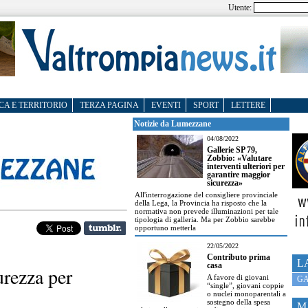
Utente:
CA E TERRITORIO
TERZA PAGINA
EVENTI
SPORT
LETTERE
Notizie da Lumezzane
04/08/2022
Gallerie SP 79,
Zobbio: «Valutare
interventi ulteriori per
garantire maggior
sicurezza»
All'interrogazione del consigliere provinciale
della Lega, la Provincia ha risposto che la
normativa non prevede illuminazioni per tale
tipologia di galleria. Ma per Zobbio sarebbe
opportuno metterla
22/05/2022
Contributo prima
L
casa
urezza per
A favore di giovani
GA
“single”, giovani coppie
o nuclei monoparentali a
sostegno della spesa
M