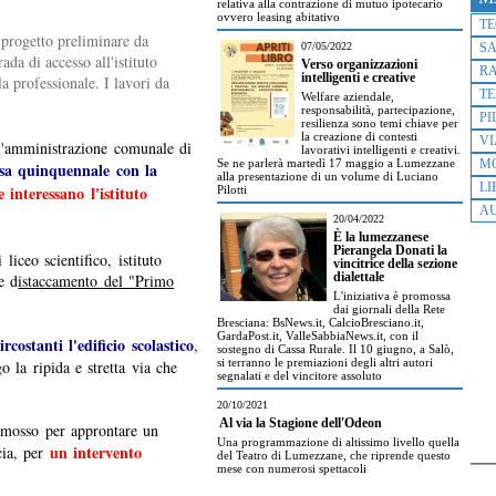
relativa alla contrazione di mutuo ipotecario
ovvero leasing abitativo
T
progetto preliminare da
07/05/2022
S
ada di accesso all'istituto
Verso organizzazioni
R
intelligenti e creative
la professionale. I lavori da
TE
Welfare aziendale,
responsabilità, partecipazione,
PI
resilienza sono temi chiave per
la creazione di contesti
VI
 l'amministrazione comunale di
lavorativi intelligenti e creativi.
Se ne parlerà martedì 17 maggio a Lumezzane
M
esa quinquennale con la
alla presentazione di un volume di Luciano
LI
e interessano l'istituto
Pilotti
AU
20/04/2022
È la lumezzanese
Pierangela Donati la
liceo scientifico, istituto
vincitrice della sezione
e d
istaccamento del "Primo
dialettale
L'iniziativa è promossa
dai giornali della Rete
Bresciana: BsNews.it, CalcioBresciano.it,
GardaPost.it, ValleSabbiaNews.it, con il
rcostanti l'edificio scolastico
,
sostegno di Cassa Rurale. Il 10 giugno, a Salò,
si terranno le premiazioni degli altri autori
o la ripida e stretta via che
segnalati e del vincitore assoluto
20/10/2021
Al via la Stagione dell'Odeon
a mosso per approntare un
Una programmazione di altissimo livello quella
un intervento
cia, per
del Teatro di Lumezzane, che riprende questo
mese con numerosi spettacoli