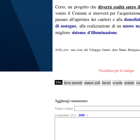
diverrà realtà entro i
Certo, un progetto che
venire il Comune si muoverà per l'acquisizione
demolizi
passare all'apertura dei cantieri e alla
di sostegno
nuovo ma
, alla realizzazione di un
sistema d'illuminazione
migliore
.
Nella foto:
una vista del Villaggio Gnutti (foto Mario Benigna)
Visualizza per la stampa
TAG
liceo moretti
mauro zoli
lavori
scuola
notizie
va
Aggiungi commento:
Titolo o firma:
Commento: (*) (
)