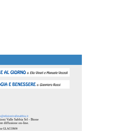
o@edizionivallesabbia.it
ioni Valle Sabbia Srl - Bione
te diffusione on-line.
ema
GLACOM®