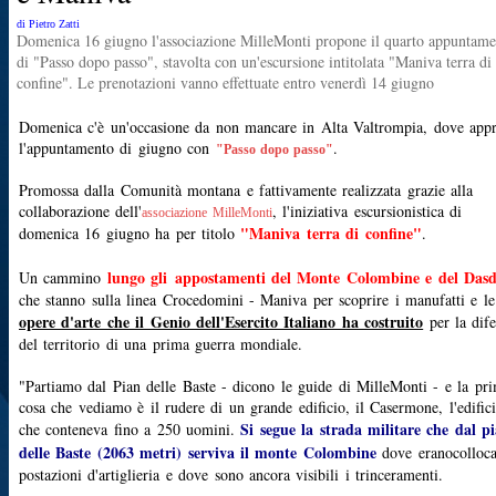
di Pietro Zatti
Domenica 16 giugno l'associazione MilleMonti propone il quarto appuntame
di "Passo dopo passo", stavolta con un'escursione intitolata "Maniva terra di
confine". Le prenotazioni vanno effettuate entro venerdì 14 giugno
Domenica c'è un'occasione da non mancare in Alta Valtrompia, dove app
l'appuntamento di giugno con
.
"Passo dopo passo"
Promossa dalla Comunità montana e fattivamente realizzata grazie alla
collaborazione dell'
, l'iniziativa escursionistica di
associazione MilleMonti
"Maniva terra di confine"
domenica 16 giugno ha per titolo
.
lungo gli appostamenti del Monte Colombine e del Das
Un cammino
che stanno sulla linea Crocedomini - Maniva per scoprire i manufatti e le
opere d'arte che il Genio dell'Esercito Italiano ha costruito
per la dife
del territorio di una prima guerra mondiale.
"Partiamo dal Pian delle Baste - dicono le guide di MilleMonti - e la pr
cosa che vediamo è il rudere di un grande edificio, il Casermone, l'edific
Si segue la strada militare che dal p
che conteneva fino a 250 uomini.
delle Baste (2063 metri) serviva il monte Colombine
dove eranocolloca
postazioni d'artiglieria e dove sono ancora visibili i trinceramenti.