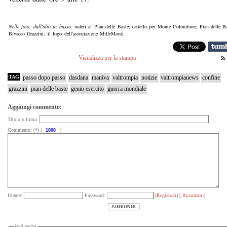
Nelle foto, dall'alto in basso:
ruderi al Pian delle Baste; cartello per Monte Colombine; Pian delle B
Bivacco Grazzini; il logo dell'associazione MilleMonti.
Visualizza per la stampa
TAG
passo dopo passo
dasdana
maniva
valtrompia
notizie
valtrompianews
confine
grazzini
pian delle baste
genio esercito
guerra mondiale
Aggiungi commento:
Titolo o firma:
Commento: (*) (
)
Utente:
Password:
[
Registrati
] [
Ricordami
]
Vedi anche