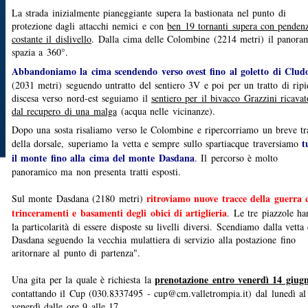
La strada inizialmente pianeggiante supera la bastionata nel punto di
protezione dagli attacchi nemici e con
ben 19 tornanti supera con penden
costante il dislivello
. Dalla cima delle Colombine (2214 metri) il panora
spazia a 360°.
Abbandoniamo la cima scendendo verso ovest fino al goletto di Clud
(2031 metri) seguendo untratto del sentiero 3V e poi per un tratto di ripi
discesa verso nord-est seguiamo il
sentiero per il bivacco Grazzini ricavat
dal recupero di una malga
(acqua nelle vicinanze).
Dopo una sosta risaliamo verso le Colombine e ripercorriamo un breve tr
t
della dorsale, superiamo la vetta e sempre sullo spartiacque traversiamo
il monte fino alla cima del monte Dasdana
. Il percorso è molto
panoramico ma non presenta tratti esposti.
ritroviamo nuove tracce della guerra 
Sul monte Dasdana (2180 metri)
trinceramenti e basamenti degli obici di artiglieria
. Le tre piazzole h
la particolarità di essere disposte su livelli diversi. Scendiamo dalla vetta 
Dasdana seguendo la vecchia mulattiera di servizio alla postazione fino
aritornare al punto di partenza".
prenotazione entro venerdì 14 giug
Una gita per la quale è richiesta la
contattando il Cup (030.8337495 - cup@cm.valletrompia.it) dal lunedì al
venerdì dalle ore 9 alle 17.