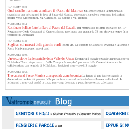
17/12/2012 10:30
Quel cartello mancante a indicare il «Passo del Maniva»
Un lettore segnala la mancanza di
segnaletica una volta giunti in loco al Passo del Maniva, dove non ci sarebbero nemmeno indicazioni
precise verso Crocedomini, Val Camonica, Val Sabbia e Val Trompia
29/04/2014 10:48
Residuato bellico fatto brillare al Passo del Cavallo
Ieri mattina due militari specialisti del 10°
Reggimento Genio Guastatori di Cremona hanno reso inerte una granata da 75 mm ritrovata tempo fa in
territorio di Lumezzane
10/10/2014 14:00
Sugli sci coi maestri delle giacche verdi
Pronti via. La stagione della neve si avvicina e la Scuola 
Passo Maniva propone i nuovi corsi
29/04/2013 10:00
Un'escursione fra le santelle della Valle del Garza
Domenica 5 maggio secondo appuntamento c
l'iniziativa "Passo dopo passo ... Valle Trompia da scoprire" promossa dalla Comunità montana in
collaborazione con le guide di MilleMonti. Iscrizioni entro venerdì 3 maggio
24/07/2013 10:30
Trascurata al Passo Maniva una speciale zona botanica
La lettera di una lettrice segnala la
devastazione lasciata dal pascolo delle pecore in una zona di unica ricchezza floreale, sollecitando le
istituzioni a muoversi perché la stessa non venga deturpata e possa invece essere valorizzata