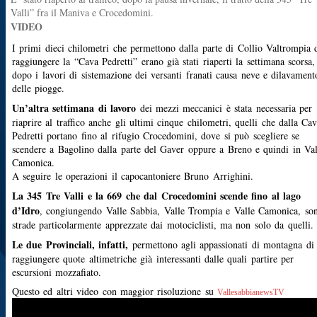
Valli” fra il Maniva e Crocedomini.
VIDEO
I primi dieci chilometri che permettono dalla parte di Collio Valtrompia 
raggiungere la “Cava Pedretti” erano già stati riaperti la settimana scorsa,
dopo i lavori di sistemazione dei versanti franati causa neve e dilavament
delle piogge.
Un’altra settimana di lavoro
dei mezzi meccanici è stata necessaria per
riaprire al traffico anche gli ultimi cinque chilometri, quelli che dalla Ca
Pedretti portano fino al rifugio Crocedomini, dove si può scegliere se
scendere a Bagolino dalla parte del Gaver oppure a Breno e quindi in Val
Camonica.
A seguire le operazioni il capocantoniere Bruno Arrighini.
La 345 Tre Valli e la 669 che dal Crocedomini scende fino al lago
d’Idro
, congiungendo Valle Sabbia, Valle Trompia e Valle Camonica, so
strade particolarmente apprezzate dai motociclisti, ma non solo da quelli.
Le due Provinciali, infatti,
permettono agli appassionati di montagna di
raggiungere quote altimetriche già interessanti dalle quali partire per
escursioni mozzafiato.
Questo ed altri video con maggior risoluzione su
VallesabbianewsTV