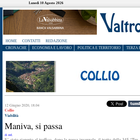
Lunedì 10 Agosto 2026
HOME
CONTATTI
REDAZIONE
CRONACHE
ECONOMIA E LAVORO
POLITICA E TERRITORIO
TERZA 
12 Giugno 2020, 18.04
Collio
Viabilità
Maniva, si passa
di red.
E’ stato riaperto al traffico, dopo la pausa invernale, il tratto della 345 “Tre