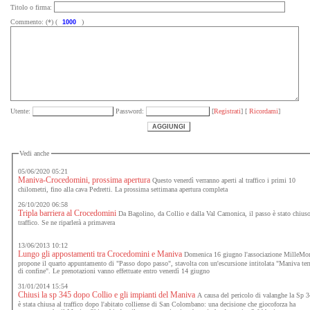
Titolo o firma:
Commento: (*) (
)
Utente:
Password:
[
Registrati
] [
Ricordami
]
Vedi anche
05/06/2020 05:21
Maniva-Crocedomini, prossima apertura
Questo venerdì verranno aperti al traffico i primi 10
chilometri, fino alla cava Pedretti. La prossima settimana apertura completa
26/10/2020 06:58
Tripla barriera al Crocedomini
Da Bagolino, da Collio e dalla Val Camonica, il passo è stato chiuso
traffico. Se ne riparlerà a primavera
13/06/2013 10:12
Lungo gli appostamenti tra Crocedomini e Maniva
Domenica 16 giugno l'associazione MilleMo
propone il quarto appuntamento di "Passo dopo passo", stavolta con un'escursione intitolata "Maniva ter
di confine". Le prenotazioni vanno effettuate entro venerdì 14 giugno
31/01/2014 15:54
Chiusi la sp 345 dopo Collio e gli impianti del Maniva
A causa del pericolo di valanghe la Sp 
è stata chiusa al traffico dopo l'abitato colliense di San Colombano: una decisione che giocoforza ha