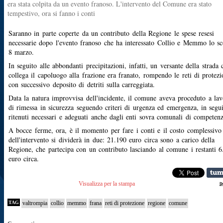
era stata colpita da un evento franoso. L'intervento del Comune era stato
tempestivo, ora si fanno i conti
Saranno in parte coperte da un contributo della Regione le spese resesi
necessarie dopo l'evento franoso che ha interessato Collio e Memmo lo sc
8 marzo.
In seguito alle abbondanti precipitazioni, infatti, un versante della strada 
collega il capoluogo alla frazione era franato, rompendo le reti di protezi
con successivo deposito di detriti sulla carreggiata.
Data la natura improvvisa dell'incidente, il comune aveva proceduto a lav
di rimessa in sicurezza seguendo criteri di urgenza ed emergenza, in segu
ritenuti necessari e adeguati anche dagli enti sovra comunali di competenz
A bocce ferme, ora, è il momento per fare i conti e il costo complessivo
dell'intervento si dividerà in due: 21.190 euro circa sono a carico della
Regione, che partecipa con un contributo lasciando al comune i restanti 6
euro circa.
Visualizza per la stampa
TAG
valtrompia
collio
memmo
frana
reti di protezione
regione
comune