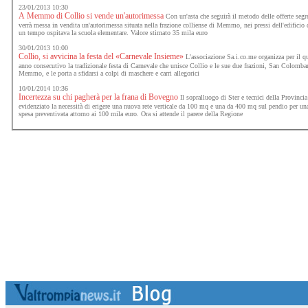
23/01/2013 10:30
A Memmo di Collio si vende un'autorimessa
Con un'asta che seguirà il metodo delle offerte segr
verrà messa in vendita un'autorimessa situata nella frazione colliense di Memmo, nei pressi dell'edificio 
un tempo ospitava la scuola elementare. Valore stimato 35 mila euro
30/01/2013 10:00
Collio, si avvicina la festa del «Carnevale Insieme»
L'associazione Sa.i.co.me organizza per il q
anno consecutivo la tradizionale festa di Carnevale che unisce Collio e le sue due frazioni, San Colomba
Memmo, e le porta a sfidarsi a colpi di maschere e carri allegorici
10/01/2014 10:36
Incertezza su chi pagherà per la frana di Bovegno
Il sopralluogo di Ster e tecnici della Provincia
evidenziato la necessità di erigere una nuova rete verticale da 100 mq e una da 400 mq sul pendio per un
spesa preventivata attorno ai 100 mila euro. Ora si attende il parere della Regione