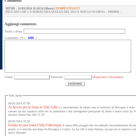
Commenti:
ID7581
- 31/03/2014 11:24:54 (Massy)
TEMPESTIVA???
PECCATO CHE L 8 MARZO ERA QUELLO DEL 2013 E NON LO SCORSO... MMMM...
Aggiungi commento:
Titolo o firma:
Commento: (*) (
)
Utente:
Password:
[
Registrati
] [
Ricordami
]
Vedi anche
06/01/2014 07:09
Al lavoro per la frana in Alta Valle
Lo smottamento di sabato sera in territorio di Bovegno è stato
causato da uno squarcio nelle reti di protezione e dal conseguente precipitare di alberi e massi sulla Sp 3
rimasta chiusa fino alle 11.30
05/01/2014 10:26
Isolata da una frana l'Alta Valtrompia
A causa della pioggia che sta cadendo incessantemente da du
giorni, si è staccata una frana fra Bovegno e Collio. La Sp 345 è stata liberata, ma per ora si transita a s
unico alternato