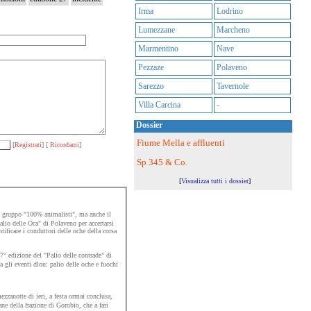
Irma
Lodrino
Lumezzane
Marcheno
Marmentino
Nave
Pezzaze
Polaveno
Sarezzo
Tavernole
Villa Carcina
-
Dossier
Fiume Mella e affluenti
[
Registrati
] [
Ricordami
]
Sp 345 & Co.
[
Visualizza tutti i dossier
]
 gruppo "100% animalisti", ma anche il
alio delle Oca" di Polaveno per accertarsi
ntificare i conduttori delle oche della corsa
7° edizione del "Palio delle contrade" di
 gli eventi dlou: palio delle oche e fuochi
zanotte di ieri, a festa ormai conclusa,
ane della frazione di Gombio, che a fari