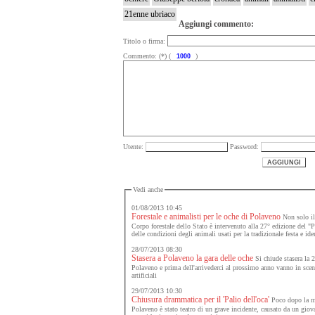
21enne ubriaco
Aggiungi commento:
Titolo o firma:
Commento: (*) (
)
Utente:
Password:
Vedi anche
01/08/2013 10:45
Forestale e animalisti per le oche di Polaveno
Non solo il
Corpo forestale dello Stato è intervenuto alla 27° edizione del "P
delle condizioni degli animali usati per la tradizionale festa e ide
28/07/2013 08:30
Stasera a Polaveno la gara delle oche
Si chiude stasera la 2
Polaveno e prima dell'arrivederci al prossimo anno vanno in scena
artificiali
29/07/2013 10:30
Chiusura drammatica per il 'Palio dell'oca'
Poco dopo la mez
Polaveno è stato teatro di un grave incidente, causato da un giov