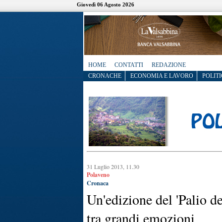
Giovedì 06 Agosto 2026
HOME
CONTATTI
REDAZIONE
CRONACHE
ECONOMIA E LAVORO
POLITI
31 Luglio 2013, 11.30
Polaveno
Cronaca
Un'edizione del 'Palio de
tra grandi emozioni