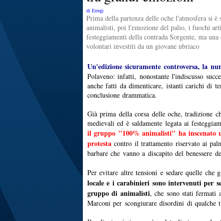
di Erregi
Prima della partenza delle oche l'atmosfera si è s
animalisti, poi l'emozione del palio, i fuochi arti
festeggiamenti della contrada Sorgente, ma una
volontari investiti da un giovane ubriaco
Un'edizione sicuramente controversa, la nu
Polaveno: infatti, nonostante l'indiscusso succe
anche fatti da dimenticare, istanti carichi di t
conclusione drammatica.
Già prima della corsa delle oche, tradizione c
medievali ed è saldamente legata ai festeggiam
il gruppo "100% animalisti" ha inscenato 
protesta
contro il trattamento riservato ai pal
barbare che vanno a discapito del benessere de
Per evitare altre tensioni e sedare quelle che 
locale e i carabinieri sono intervenuti per s
gruppo di animalisti
, che sono stati fermati 
Marconi per scongiurare disordini di qualche t