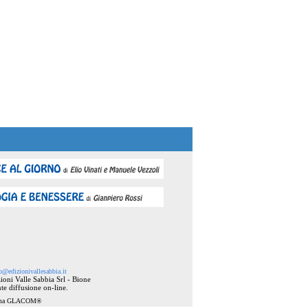
o@edizionivallesabbia.it
ioni Valle Sabbia Srl - Bione
te diffusione on-line.
ema
GLACOM®