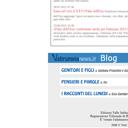
spenti ha investito due uomini
28/07/2012 07:46
Entra nel vivo il XXVI Palio dellOca
Tradizione irrinunciab
dell'Oca raggiunge l'apice tra questa sera e domani, con sfide, gio
gara delle oche
23/06/2013 10:30
«Palio dell'Oca» confermato anche per l'edizione 2013
all'incarico della vecchia organizzazione, l'edizione 2013 del "Pa
verrà disdetta come si era vociferato. Subentrano nella preparazion
parrocchia
Edizioni Valle Sabb
Registrazione Tribunale di B
E' vietato l'adattame
2008 © Tutti i