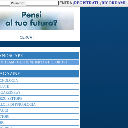
REGISTRATI
RICORDAMI
Password:
[
] [
]
ANDSCAPE
M TEAM - GESTIONE IMPIANTI SPORTIVI
AGAZINE
ECNOLOGIA
ALUTE
AGAZZINEWS
RZO SETTORE
LLOLE DI PSICOLOGIA
AGGI
OTORI
BRI