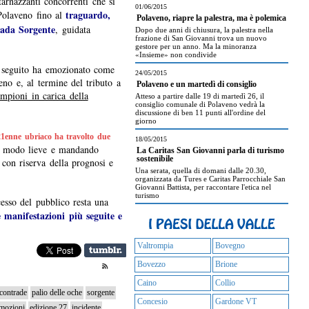
starnazzanti concorrenti che si
01/06/2015
traguardo,
Polaveno fino al
Polaveno, riapre la palestra, ma è polemica
trada Sorgente
, guidata
Dopo due anni di chiusura, la palestra nella
frazione di San Giovanni trova un nuovo
gestore per un anno. Ma la minoranza
«Insieme» non condivide
i seguito ha emozionato come
24/05/2015
eno e, al termine del tributo a
Polaveno e un martedì di consiglio
ampioni in carica della
Atteso a partire dalle 19 di martedì 26, il
consiglio comunale di Polaveno vedrà la
discussione di ben 11 punti all'ordine del
giorno
21enne ubriaco ha travolto due
18/05/2015
n modo lieve e mandando
La Caritas San Giovanni parla di turismo
sostenibile
 con riserva della prognosi e
Una serata, quella di domani dalle 20.30,
organizzata da Tures e Caritas Parrocchiale San
Giovanni Battista, per raccontare l'etica nel
turismo
esso del pubblico resta una
 manifestazioni più seguite e
Valtrompia
Bovegno
Bovezzo
Brione
Caino
Collio
 contrade
palio delle oche
sorgente
Concesio
Gardone VT
mozioni
edizione 27
incidente