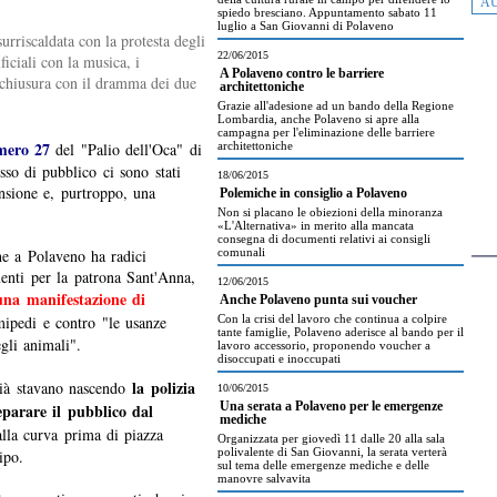
AU
spiedo bresciano. Appuntamento sabato 11
luglio a San Giovanni di Polaveno
urriscaldata con la protesta degli
22/06/2015
ficiali con la musica, i
A Polaveno contro le barriere
 chiusura con il dramma dei due
architettoniche
Grazie all'adesione ad un bando della Regione
Lombardia, anche Polaveno si apre alla
campagna per l'eliminazione delle barriere
mero 27
del "Palio dell'Oca" di
architettoniche
sso di pubblico ci sono stati
18/06/2015
ensione e, purtroppo, una
Polemiche in consiglio a Polaveno
Non si placano le obiezioni della minoranza
«L'Alternativa» in merito alla mancata
consegna di documenti relativi ai consigli
he a Polaveno ha radici
comunali
enti per la patrona Sant'Anna,
12/06/2015
una manifestazione di
Anche Polaveno punta sui voucher
mipedi e contro "le usanze
Con la crisi del lavoro che continua a colpire
tante famiglie, Polaveno aderisce al bando per il
gli animali".
lavoro accessorio, proponendo voucher a
disoccupati e inoccupati
la polizia
già stavano nascendo
10/06/2015
eparare il pubblico dal
Una serata a Polaveno per le emergenze
mediche
alla curva prima di piazza
Organizzata per giovedì 11 dalle 20 alla sala
polivalente di San Giovanni, la serata verterà
ipo.
sul tema delle emergenze mediche e delle
manovre salvavita