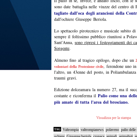
Il palio in sé, invece, è andato liscio, con le 
sono date battaglia nelle viuzze del centro di 
tagliato dall'oca degli arancioni della Con
dall'ochiere Giuseppe Beriola.
Lo spettacolo pirotecnico e musicale subito d
sempre il foltissimo pubblico riunitosi a Polav
Sant'Anna,
sono ripresi i festeggiamenti dei c
Sorgente
.
Almeno fino al tragico epilogo, dopo che un
, ferendone uno i
volontari della Protezione civile
l'altro, un 43enne del posto, in Poliambulanza
traumi gravi.
Edizione dolceamara la numero 27, ma il succ
Palio come una delle
costante e riconferma il
più amate di tutta l'area del bresciano.
Visualizza per la stampa
TAG
Valtrompia
valtrompianews
polaveno
palio delle
ochiere
Giuseppe beriola
cronaca
animali
animalisti
e