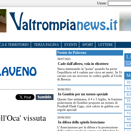
Utente:
CA E TERRITORIO
TERZA PAGINA
EVENTI
SPORT
LETTERE
Notizie da Polaveno
L
30/07/2021
GA
Cade dall'albero, vola in elicottero
Stava sistemando la "posta" quando ha perso
l'equilibrio ed è caduto per circa sei metri. Se l'è
M
cavata con un ricovero in codice giallo al Civile
di Brescia
T
S
30/06/2015
In Gombio per un torneo speciale
R
Questo fine settimana, il 4 e 5 luglio, la frazione
TE
polavenese di Gombio propone un torneo di
Football Flash Cage, cioè calcio in gabbia con
PI
regole speciali
VI
ll'Oca' vissuta
26/06/2015
M
In difesa dello spiedo bresciano
LI
L’Associazione per la difesa e la promozione
della cultura rurale in campo per difendere lo