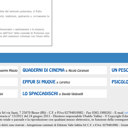
ile del territorio polavense, il Palio
chi, tradizioni, spettacolo e, ovviamente la
Nonostante i cambiamenti e la rinuncia
lio dell'Oca" delle contrade di Polaveno non
e altri numerosi volontari con l'aiuto della
ia Srl via Santi, 7 25070 Bione (BS) - C.F. e P.Iva 02794810982 - Fax 0365.1980261 - E-mail
inf
rescia n° 13/2011 del 24 giugno 2011 - Direttore responsabile Ubaldo Vallini - © Copyright Ediz
nto totale o parziale e la riproduzione con qualsiasi mezzo elettronico, in funzione della conseguen
 diritti sono riservati - Autogestione contenuti di Edizioni Valle Sabbia Srl C.F. e P.Iva: 02794810982 - Sist