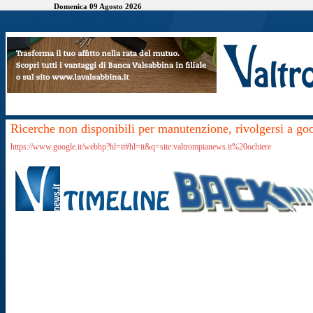
Domenica 09 Agosto 2026
Ricerche non disponibili per manutenzione, rivolgersi a go
https://www.google.it/webhp?hl=it#hl=it&q=site:valtrompianews.it%20ochiere