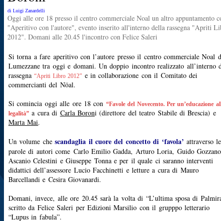
di Luigi Zanardelli
Oggi alle ore 18 presso il centro commerciale Noal un altro appuntamento c
"Aperitivo con l'autore", evento inserito all'interno della rassegna "Apriti L
2012". Domani alle 20.45 l'incontro con Felice Saleri
Si torna a fare aperitivo con l’autore presso il centro commerciale Noal d
Lumezzane tra oggi e domani. Un doppio incontro realizzato all’interno d
rassegna
e in collaborazione con il Comitato dei
“Apriti Libro 2012”
commercianti del Nöal.
Si comincia oggi alle ore 18 con
“Favole del Novecento. Per un’educazione al
a cura di
Carla Boron
i (direttore del teatro Stabile di Brescia) e
legalità”
Marta Mai
.
scandaglia il cuore del concetto di ‘favola’
Un volume che
attraverso l
parole di autori come Carlo Emilio Gadda, Arturo Loria, Guido Gozzano
Ascanio Celestini e Giuseppe Tonna e per il quale ci saranno interventi
didattici dell’assessore Lucio Facchinetti e letture a cura di Mauro
Barcellandi e Cesira Giovanardi.
Domani, invece, alle ore 20.45 sarà la volta di “L’ultima sposa di Palmir
scritto da Felice Saleri per Edizioni Marsilio con il grupppo letterario
“Lupus in fabula”.