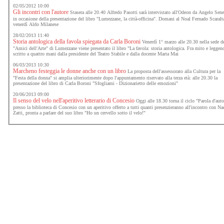
02/05/2012 10:00
Gli incontri con l'autore
Stasera alle 20.40 Alfredo Pasotti sarà intervistato all'Odeon da Angelo Sene
in occasione della presentazione del libro "Lumezzane, la città-officina". Domani al Noal Fernado Scaralt
venerdì Aldo Milanese
28/02/2013 11:40
Storia antologica della favola spiegata da Carla Boroni
Venerdì 1° marzo alle 20.30 nella sede d
"Amici dell'Arte" di Lumezzane viene presentato il libro "La favola: storia antologica. Fra mito e leggen
scritto a quattro mani dalla presidente del Teatro Stabile e dalla docente Marta Mai
06/03/2013 10:30
Marcheno festeggia le donne anche con un libro
La proposta dell'assessorato alla Cultura per la
"Festa della donna" si amplia ulteriorimente dopo l'appuntamento riservato alla terza età: alle 20.30 la
presentazione del libro di Carla Boroni "Sfogliami - Dizionarietto delle emozioni"
20/06/2013 09:00
Il senso del velo nell'aperitivo letterario di Concesio
Oggi alle 18.30 torna il ciclo "Parola d'auto
presso la biblioteca di Concesio con un aperitivo offerto a tutti quanti presenzieranno all'incontro con Na
Zatti, pronta a parlare del suo libro "Ho un cervello sotto il velo!"