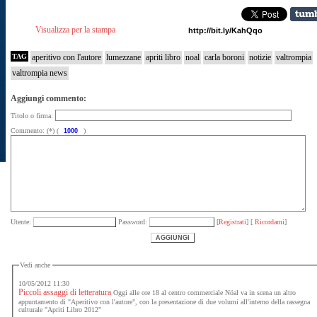
Visualizza per la stampa
TAG
aperitivo con l'autore
lumezzane
apriti libro
noal
carla boroni
notizie
valtrompia
valtrompia news
Aggiungi commento:
Titolo o firma:
Commento: (*) (
)
Utente:
Password:
[
Registrati
] [
Ricordami
]
Vedi anche
10/05/2012 11:30
Piccoli assaggi di letteratura
Oggi alle ore 18 al centro commerciale Nöal va in scena un altro
appuntamento di "Aperitivo con l'autore", con la presentazione di due volumi all'interno della rassegna
culturale "Apriti Libro 2012"