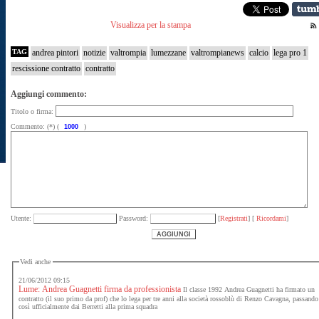
Visualizza per la stampa
TAG
andrea pintori
notizie
valtrompia
lumezzane
valtrompianews
calcio
lega pro 1
rescissione contratto
contratto
Aggiungi commento:
Titolo o firma:
Commento: (*) (
)
Utente:
Password:
[
Registrati
] [
Ricordami
]
Vedi anche
21/06/2012 09:15
Lume: Andrea Guagnetti firma da professionista
Il classe 1992 Andrea Guagnetti ha firmato un
contratto (il suo primo da prof) che lo lega per tre anni alla società rossoblù di Renzo Cavagna, passando
così ufficialmente dai Berretti alla prima squadra