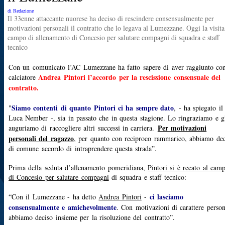
di Redazione
Il 33enne attaccante nuorese ha deciso di rescindere consensualmente per
motivazioni personali il contratto che lo legava al Lumezzane. Oggi la visita
campo di allenamento di Concesio per salutare compagni di squadra e staff
tecnico
Con un comunicato l’AC Lumezzane ha fatto sapere di aver raggiunto con
Andrea Pintori l’accordo per la rescissione consensuale del
calciatore
contratto.
Siamo contenti di quanto Pintori ci ha sempre dato
"
, - ha spiegato il
Luca Nember -, sia in passato che in questa stagione. Lo ringraziamo e g
Per motivazioni
auguriamo di raccogliere altri successi in carriera.
personali del ragazzo
, per quanto con reciproco rammarico, abbiamo dec
di comune accordo di intraprendere questa strada”.
Prima della seduta d’allenamento pomeridiana,
Pintori si è recato al cam
di Concesio per salutare compagni
di squadra e staff tecnico:
ci lasciamo
“Con il Lumezzane - ha detto
Andrea Pintori
-
consensualmente e amichevolmente
. Con motivazioni di carattere person
abbiamo deciso insieme per la risoluzione del contratto”.