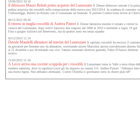
19/06/2013 10:10
Il difensore Mauro Belotti primo acquisto del Lumezzane
Il 29enne difensore centrale è la prim
pedina acquisita dai rossoblù nella composizione della nuova rosa 2013/2014. In scadenza di contratto c
l'Albinolegge, Belotti ha firmato con il Lumezzane un biennale. Il portiere Coletta torna invece al Chiev
06/11/2012 09:30
Il ritorno in maglia rossoblù di Andrea Pintori
Il 32enne fantasista nuorese è tornato a vestire la
casacca del Lumezzane, dopo avervi trascorso due stagioni dal 2008 al 2010 e mettendo a segno 19 gol.
Fino a giugno militava nel Benevento, ma da quattro mesi era senza squadra
03/12/2013 11:14
Davide Mandelli allenatore ad interim del Lumezzane
Il capitano rossoblù ha rescisso il contratt
da giocatore per firmarne uno da allenatore, sostituendo mister Marcolini ancora convalescente almeno fi
al 22 dicembre e poi diventando suo vice. Santini nominato direttore generale, Fabio D'Amico direttore
tecnico
11/03/2013 11:34
A Lecce arriva una cocente scoppola per i rossoblù
Il Lumezzane torna in Valle a testa china dal
trasferta salentina, dove la capolista Lecce gli ha imposto un sonoro 5-0. Andrea Pintori: "Abbiamo fatto
una brutta figura. Non abbiamo attenuanti. Contro l'Entella ci giochiamo tutto in chiave play-off"