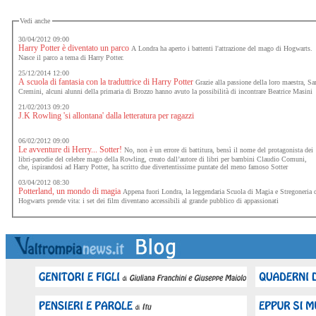
Vedi anche
30/04/2012 09:00
Harry Potter è diventato un parco
A Londra ha aperto i battenti l'attrazione del mago di Hogwarts.
Nasce il parco a tema di Harry Potter.
25/12/2014 12:00
A scuola di fantasia con la traduttrice di Harry Potter
Grazie alla passione della loro maestra, Sa
Cremini, alcuni alunni della primaria di Brozzo hanno avuto la possibilità di incontrare Beatrice Masini
21/02/2013 09:20
J.K Rowling 'si allontana' dalla letteratura per ragazzi
06/02/2012 09:00
Le avventure di Herry... Sotter!
No, non è un errore di battitura, bensì il nome del protagonista dei
libri-parodie del celebre mago della Rowling, creato dall’autore di libri per bambini Claudio Comuni,
che, ispirandosi ad Harry Potter, ha scritto due divertentissime puntate del meno famoso Sotter
03/04/2012 08:30
Potterland, un mondo di magia
Appena fuori Londra, la leggendaria Scuola di Magia e Stregoneria 
Hogwarts prende vita: i set dei film diventano accessibili al grande pubblico di appassionati