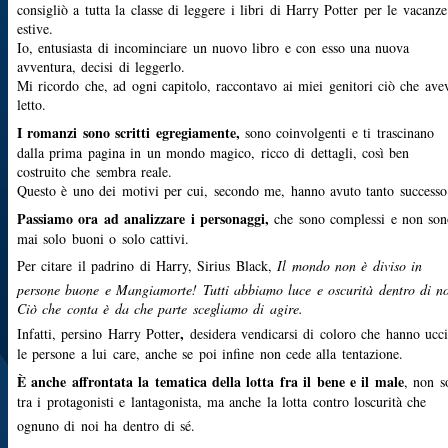
consigliò a tutta la classe di leggere i libri di Harry Potter per le vacanze
estive.
Io, entusiasta di incominciare un nuovo libro e con esso una nuova
avventura, decisi di leggerlo.
Mi ricordo che, ad ogni capitolo, raccontavo ai miei genitori ciò che ave
letto.
I romanzi sono scritti egregiamente,
sono coinvolgenti e ti trascinano
dalla prima pagina in un mondo magico, ricco di dettagli, così ben
costruito che sembra reale.
Questo è uno dei motivi per cui, secondo me, hanno avuto tanto successo
Passiamo ora ad analizzare i personaggi,
che sono complessi e non so
mai solo buoni o solo cattivi.
Per citare il padrino di Harry, Sirius Black,
Il mondo non è diviso in
persone buone e Mangiamorte! Tutti abbiamo luce e oscurità dentro di no
Ciò che conta è da che parte scegliamo di agire.
,
Infatti, persino Harry Potter
desidera vendicarsi di coloro che hanno ucc
le persone a lui care, anche se poi infine non cede alla tentazione.
È anche affrontata la tematica della lotta fra il bene e il male
, non s
tra i protagonisti e lantagonista, ma anche la lotta contro loscurità che
ognuno di noi ha dentro di sé.