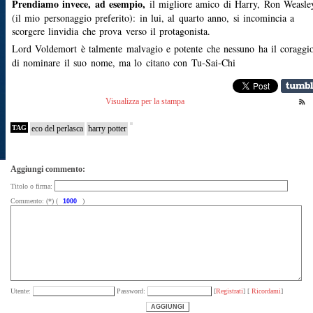
Prendiamo invece, ad esempio,
il migliore amico di Harry, Ron Weasle
(il mio personaggio preferito): in lui, al quarto anno, si incomincia a
scorgere linvidia che prova verso il protagonista.
Lord Voldemort
è talmente malvagio e potente che nessuno ha il coraggi
di nominare il suo nome, ma lo citano con Tu-Sai-Chi
Visualizza per la stampa
TAG
eco del perlasca
harry potter
Aggiungi commento:
Titolo o firma:
Commento: (*) (
)
Utente:
Password:
[
Registrati
] [
Ricordami
]