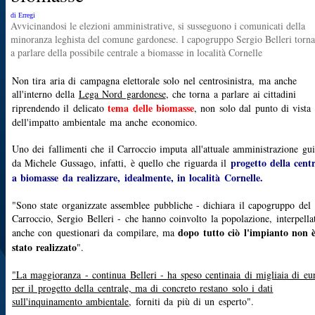
di Erregi
Avvicinandosi le elezioni amministrative, si susseguono i comunicati della
minoranza leghista del comune gardonese. l capogruppo Sergio Belleri torna
a parlare della possibile centrale a biomasse in località Cornelle
Non tira aria di campagna elettorale solo nel centrosinistra, ma anche
all'interno della
Lega Nord gardonese
, che torna a parlare ai cittadini
tema delle biomasse
riprendendo il delicato
, non solo dal punto di vista
dell'impatto ambientale ma anche economico.
Uno dei fallimenti che il Carroccio imputa all'attuale amministrazione gui
progetto della cent
da Michele Gussago, infatti, è quello che riguarda il
a biomasse da realizzare, idealmente, in località Cornelle.
"Sono state organizzate assemblee pubbliche - dichiara il capogruppo del
Carroccio, Sergio Belleri - che hanno coinvolto la popolazione, interpella
dopo tutto ciò l'impianto non 
anche con questionari da compilare, ma
stato realizzato
".
"La maggioranza - continua Belleri - ha speso centinaia di migliaia di eu
per il progetto della centrale, ma di concreto restano solo i dati
sull'inquinamento ambientale
, forniti da più di un esperto".