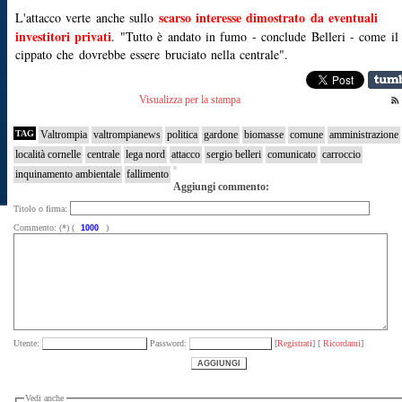
scarso interesse dimostrato da eventuali
L'attacco verte anche sullo
investitori privati
. "Tutto è andato in fumo - conclude Belleri - come il
cippato che dovrebbe essere bruciato nella centrale".
Visualizza per la stampa
TAG
Valtrompia
valtrompianews
politica
gardone
biomasse
comune
amministrazione
località cornelle
centrale
lega nord
attacco
sergio belleri
comunicato
carroccio
inquinamento ambientale
fallimento
Aggiungi commento:
Titolo o firma:
Commento: (*) (
)
Utente:
Password:
[
Registrati
] [
Ricordami
]
Vedi anche