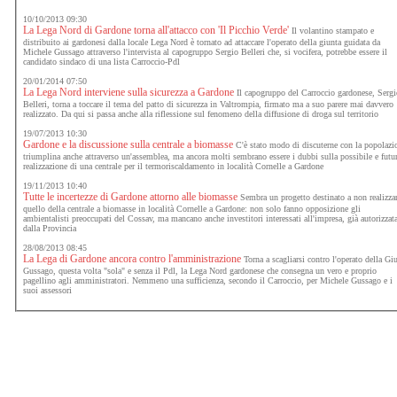
10/10/2013 09:30
La Lega Nord di Gardone torna all'attacco con 'Il Picchio Verde'
Il volantino stampato e
distribuito ai gardonesi dalla locale Lega Nord è tornato ad attaccare l'operato della giunta guidata da
Michele Gussago attraverso l'intervista al capogruppo Sergio Belleri che, si vocifera, potrebbe essere il
candidato sindaco di una lista Carroccio-Pdl
20/01/2014 07:50
La Lega Nord interviene sulla sicurezza a Gardone
Il capogruppo del Carroccio gardonese, Serg
Belleri, torna a toccare il tema del patto di sicurezza in Valtrompia, firmato ma a suo parere mai davvero
realizzato. Da qui si passa anche alla riflessione sul fenomeno della diffusione di droga sul territorio
19/07/2013 10:30
Gardone e la discussione sulla centrale a biomasse
C'è stato modo di discuterne con la popolazi
triumplina anche attraverso un'assemblea, ma ancora molti sembrano essere i dubbi sulla possibile e futu
realizzazione di una centrale per il termoriscaldamento in località Cornelle a Gardone
19/11/2013 10:40
Tutte le incertezze di Gardone attorno alle biomasse
Sembra un progetto destinato a non realizza
quello della centrale a biomasse in località Cornelle a Gardone: non solo fanno opposizione gli
ambientalisti preoccupati del Cossav, ma mancano anche investitori interessati all'impresa, già autorizzat
dalla Provincia
28/08/2013 08:45
La Lega di Gardone ancora contro l'amministrazione
Torna a scagliarsi contro l'operato della Gi
Gussago, questa volta "sola" e senza il Pdl, la Lega Nord gardonese che consegna un vero e proprio
pagellino agli amministratori. Nemmeno una sufficienza, secondo il Carroccio, per Michele Gussago e i
suoi assessori