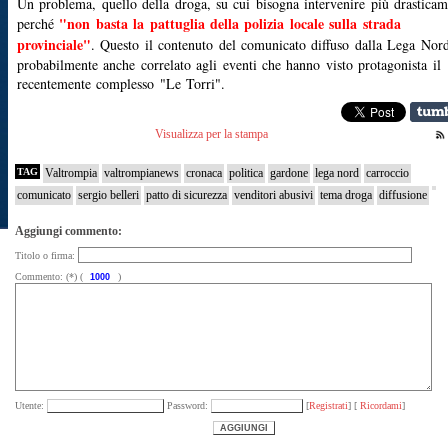
Un problema, quello della droga, su cui bisogna intervenire più drasticam
"non basta la pattuglia della polizia locale sulla strada
perché
provinciale"
. Questo il contenuto del comunicato diffuso dalla Lega Nord
probabilmente anche correlato agli eventi che hanno visto protagonista il
recentemente complesso "Le Torri".
Visualizza per la stampa
TAG
Valtrompia
valtrompianews
cronaca
politica
gardone
lega nord
carroccio
comunicato
sergio belleri
patto di sicurezza
venditori abusivi
tema droga
diffusione
Aggiungi commento:
Titolo o firma:
Commento: (*) (
)
Utente:
Password:
[
Registrati
] [
Ricordami
]