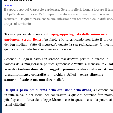
di Erregi
Il capogruppo del Carroccio gardonese, Sergio Belleri, torna a toccare il te
del patto di sicurezza in Valtrompia, firmato ma a suo parere mai davvero
realizzato. Da qui si passa anche alla riflessione sul fenomeno della diffusion
droga sul territorio
il capogruppo leghista della minoranza
Torna a parlare di sicurezza
gardonese, Sergio Belleri
(in foto)
, e lo fa
criticando non tanto il protoc
del ben studiato 'Patto di sicurezza', quanto la sua realizzazione.
O meglio
quella che secondo lui è una non-realizzazione.
Secondo la Lega il patto non sarebbe mai davvero partito in quanto la
"Vi so
volontà della maggioranza politica gardonese è venuta a mancare.
aree di Gardone dove alcuni soggetti possono vendere indisturbati m
presumibilmente contraffatta
senza rilasciare
- dichiara Belleri -
scontrino fiscale e nessuno dice nulla
".
Da qui si passa poi al tema della diffusione della droga
, a Gardone c
in tutta la Valle del Mella, per contrastare la quale si potrebbe fare molto
più
, "specie in forza della legge Maroni, che in questo senso dà potere ai
primi cittadini".