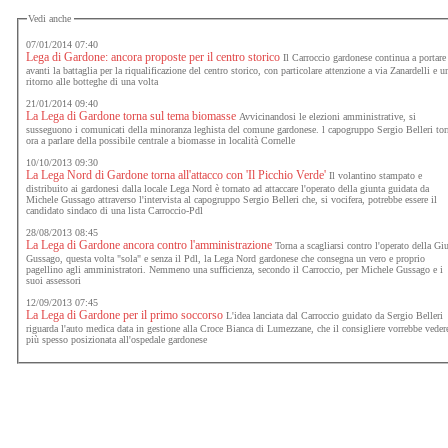
Vedi anche
07/01/2014 07:40
Lega di Gardone: ancora proposte per il centro storico
Il Carroccio gardonese continua a portare
avanti la battaglia per la riqualificazione del centro storico, con particolare attenzione a via Zanardelli e u
ritorno alle botteghe di una volta
21/01/2014 09:40
La Lega di Gardone torna sul tema biomasse
Avvicinandosi le elezioni amministrative, si
susseguono i comunicati della minoranza leghista del comune gardonese. l capogruppo Sergio Belleri to
ora a parlare della possibile centrale a biomasse in località Cornelle
10/10/2013 09:30
La Lega Nord di Gardone torna all'attacco con 'Il Picchio Verde'
Il volantino stampato e
distribuito ai gardonesi dalla locale Lega Nord è tornato ad attaccare l'operato della giunta guidata da
Michele Gussago attraverso l'intervista al capogruppo Sergio Belleri che, si vocifera, potrebbe essere il
candidato sindaco di una lista Carroccio-Pdl
28/08/2013 08:45
La Lega di Gardone ancora contro l'amministrazione
Torna a scagliarsi contro l'operato della Gi
Gussago, questa volta "sola" e senza il Pdl, la Lega Nord gardonese che consegna un vero e proprio
pagellino agli amministratori. Nemmeno una sufficienza, secondo il Carroccio, per Michele Gussago e i
suoi assessori
12/09/2013 07:45
La Lega di Gardone per il primo soccorso
L'idea lanciata dal Carroccio guidato da Sergio Belleri
riguarda l'auto medica data in gestione alla Croce Bianca di Lumezzane, che il consigliere vorrebbe veder
più spesso posizionata all'ospedale gardonese