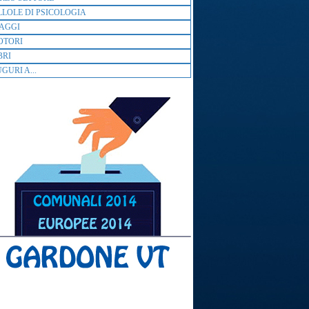
LLOLE DI PSICOLOGIA
AGGI
OTORI
BRI
GURI A...