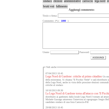
sindaco
elezioni
amministrative
carroccio
lega nord
m
brutti voti
fallimento
Aggiungi commento:
Titolo o firma:
Commento: (*) (
)
Utente:
Password:
Vedi anche
07/04/2013 10:45
Lega Nord di Gardone: critiche al primo cittadino
Un mezz
della minoranza. Si chiama "Il Picchio Verde" e sarà distribuito a
della Lega Nord, anche in vista delle prossime elezioni comunal
critiche al sindaco
10/10/2013 09:30
La Lega Nord di Gardone torna all'attacco con 'Il Picch
distribuito ai gardonesi dalla locale Lega Nord è tornato ad attacc
Michele Gussago attraverso l'intervista al capogruppo Sergio Belle
candidato sindaco di una lista Carroccio-Pdl
29/08/2013 10:45