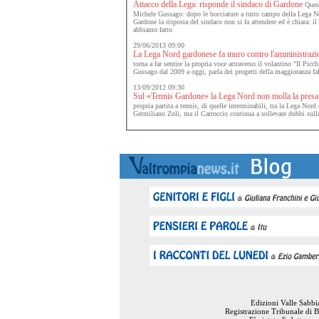
Attacco della Lega: risponde il sindaco di Gardone
Quest
Michele Gussago: dopo le bocciature a tutto campo della Lega Nor
Gardone la risposta del sindaco non si fa attendere ed è chiara: il
abbiamo fatto
29/06/2013 09:00
La Lega Nord gardonese fa muro contro l'amministrazi
torna a far sentire la propria voce attraverso il volantino "Il Picch
Gussago dal 2009 a oggi, parla dei progetti della maggioranza falli
13/09/2012 09:30
Sul «Tennis Gardone» la Lega Nord non molla la presa
propria partita a tennis, di quelle interminabili, tra la Lega Nord
Germiliano Zoli, ma il Carroccio continua a sollevare dubbi sull
Edizioni Valle Sabb
Registrazione Tribunale di B