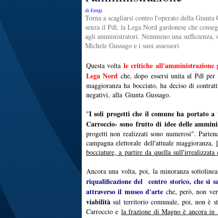
di Erregi
Torna a scagliarsi contro l'operato della Giunta 
senza il Pdl, la Lega Nord gardonese che conseg
agli amministratori. Nemmeno una sufficienza, s
Michele Gussago e i suoi assessori
le
critiche all'amministrazione
Questa volta
Lega Nord
che, dopo essersi unita al Pdl pe
maggioranza ha bocciato, ha deciso di contratt
negativi, alla Giunta Gussago.
I soli progetti che il comune ha portato a
"
Carroccio- sono frutto di idee delle ammini
progetti non realizzati sono numerosi". Parte
campagna elettorale dell'attuale maggioranza,
bocciature, a partire da quella sull'irrealizzata
Ancora una volta, poi, la minoranza sottoline
riqualificazione del centro storico, che si
attraverso il museo d'arte
che, però, non ver
viabilità
sul territorio comunale, poi, non è st
Carroccio e
la frazione di Magno è ancora in a