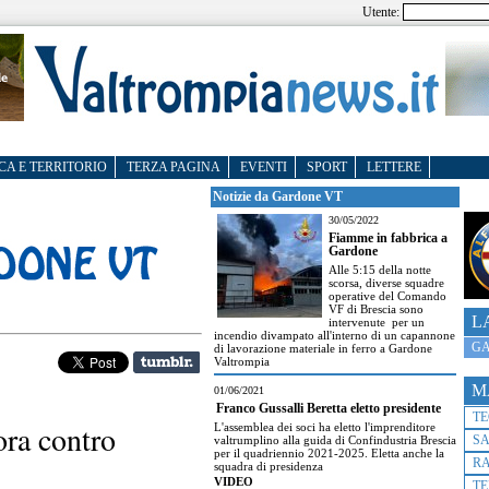
Utente:
CA E TERRITORIO
TERZA PAGINA
EVENTI
SPORT
LETTERE
Notizie da Gardone VT
30/05/2022
Fiamme in fabbrica a
Gardone
Alle 5:15 della notte
scorsa, diverse squadre
operative del Comando
VF di Brescia sono
L
intervenute per un
incendio divampato all'interno di un capannone
GA
di lavorazione materiale in ferro a Gardone
Valtrompia
M
01/06/2021
Franco Gussalli Beretta eletto presidente
T
ra contro
L'assemblea dei soci ha eletto l'imprenditore
S
valtrumplino alla guida di Confindustria Brescia
per il quadriennio 2021-2025. Eletta anche la
R
squadra di presidenza
VIDEO
TE