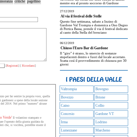
inoranza
critiche
pagellino
mentre era al pronto soccorso di Gardone
27/12/2019
Al via il festival delle Stelle
Questo fine settimana, sabato a Inzino di
Gardone Val Trompia e domenica a Ono Degno
di Pertica Bassa, prende il via il festival dedicato
al canto della Stella del bresciano
06/12/2019
Chiuso l'Euro Bar di Gardone
Il “giro” è strano, lo smercio di sostanze
stupefacenti dentro e fuori dal locale accertato.
Scatta così il provvedimento di chiusura per 30
giorni
[
Registrati
] [
Ricordami
]
Valtrompia
Bovegno
o per far sentire la propria voce, quella
Bovezzo
Brione
i gardonesi a spese della locale sezione
i del 2014. Nel primo "numero" alcune
Caino
Collio
Concesio
Gardone VT
io Verde'
Il volantino stampato e
are l'operato della giunta guidata da
Irma
Lodrino
ri che, si vocifera, potrebbe essere il
Lumezzane
Marcheno