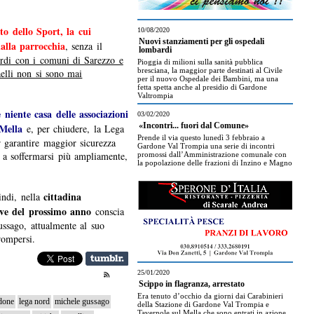
to dello Sport, la cui
10/08/2020
Nuovi stanziamenti per gli ospedali
alla parrocchia
, senza il
lombardi
cordi con i comuni di Sarezzo e
Pioggia di milioni sulla sanità pubblica
bresciana, la maggior parte destinati al Civile
elli non si sono mai
per il nuovo Ospedale dei Bambini, ma una
fetta spetta anche al presidio di Gardone
Valtrompia
 niente casa delle associazioni
03/02/2020
 Mella
«Incontri... fuori dal Comune»
e, per chiudere, la Lega
Prende il via questo lunedì 3 febbraio a
r garantire maggior sicurezza
Gardone Val Trompia una serie di incontri
o a soffermarsi più ampliamente,
promossi dall’Amministrazione comunale con
la popolazione delle frazioni di Inzino e Magno
cittadina
indi, nella
ive del prossimo anno
conscia
ussago, attualmente al suo
rompersi.
25/01/2020
Scippo in flagranza, arrestato
Era tenuto d’occhio da giorni dai Carabinieri
done
lega nord
michele gussago
della Stazione di Gardone Val Trompia e
Tavernole sul Mella che sono entrati in azione