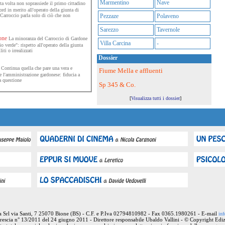
Marmentino
Nave
a volta non soprassiede il primo cittadino
d in merito all'operato della giunta di
 Carroccio parla solo di ciò che non
Pezzaze
Polaveno
Sarezzo
Tavernole
one
La minoranza del Carroccio di Gardone
Villa Carcina
-
io verde": rispetto all'operato della giunta
ti o irrealizzati
Dossier
Continua quella che pare una vera e
Fiume Mella e affluenti
 e l'amministrazione gardonese: fiducia a
a questione
Sp 345 & Co.
[
Visualizza tutti i dossier
]
ia Srl via Santi, 7 25070 Bione (BS) - C.F. e P.Iva 02794810982 - Fax 0365.1980261 - E-mail
inf
rescia n° 13/2011 del 24 giugno 2011 - Direttore responsabile Ubaldo Vallini - © Copyright Ediz