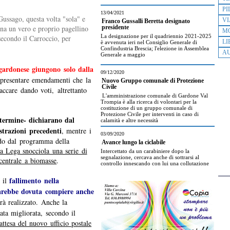
PI
13/04/2021
Gussago, questa volta "sola" e
VI
Franco Gussalli Beretta designato
na un vero e proprio pagellino
presidente
M
La designazione per il quadriennio 2021-2025
econdo il Carroccio, per
LI
è avvenuta ieri nel Consiglio Generale di
Confindustria Brescia; l'elezione in Assemblea
AU
Generale a maggio
 gardonese giungono solo dalla
09/12/2020
r presentare emendamenti che la
Nuovo Gruppo comunale di Protezione
Civile
accare dando voti, altrettanto
L'amministrazione comunale di Gardone Val
Trompia è alla ricerca di volontari per la
costituzione di un gruppo comunale di
Protezione Civile per interventi in caso di
 termine- dichiarano dal
calamità e altre necessità
strazioni precedenti
, mentre i
03/09/2020
ndo dal programma della
Avance lungo la ciclabile
la Lega snocciola una serie di
Intercettato da un carabiniere dopo la
segnalazione, cercava anche di sottrarsi al
 centrale a biomasse
.
controllo innescando con lui una collutazione
fallimento nella
a il
 sarebbe dovuta compiere anche
rà realizzato. Anche la
ata migliorata, secondo il
ttesa del nuovo ufficio postale