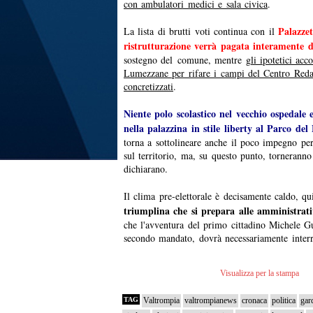
con ambulatori medici e sala civica
.
Palazzet
La lista di brutti voti continua con il
ristrutturazione verrà pagata interamente d
sostegno del comune, mentre
gli ipotetici ac
Lumezzane per rifare i campi del Centro Reda
concretizzati
.
Niente polo scolastico nel vecchio ospedale e
nella palazzina in stile liberty al Parco del
torna a sottolineare anche il poco impegno pe
sul territorio, ma, su questo punto, tornerann
dichiarano.
Il clima pre-elettorale è decisamente caldo, qu
triumplina che si prepara alle amministrat
che l'avventura del primo cittadino Michele G
secondo mandato, dovrà necessariamente inter
Visualizza per la stampa
TAG
Valtrompia
valtrompianews
cronaca
politica
gar