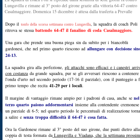
Lungavilla e rimane al 3° posto del girone grazie alla vittoria 64-47 contro
Casalmaggiore. Domenica 15 dicembre è attesa dalla trasferta a Prevalle
Dopo il
, la squadra di coach Poli
tonfo della scorsa settimana contro Lungavilla
battendo 64-47 il fanalino di coda Casalmaggiore.
ritrova se stessa
Una gara che prende una buona piega sin da subito per i biancoblù
allungare con decisione sin
gardonesi, che nel primo quarto riescono ad
24-13.
La squadra gira alla perfezione,
gli attacchi sono efficaci e i canestri arri
con costanza
da grande squadra, pur se gli avversari riescono a contenere
l'onda d'urto nel secondo periodo (17-16 il parziale), con il punteggio a f
41-29 per i locali
primo tempo che recita
.
nel
Il margine di vantaggio rimane ampio per i padroni di casa, anche se
terzo quarto paiono addormentarsi
insieme alla contendente cremonese
un parziale di 6-5; nel quarto periodo le percentuali di realizzazione torn
senza troppa difficoltà il 64-47 è cosa fatta.
a salire e
Ora la Gardonese rimane al 3° posto del suo girone, due punti dietro alla
coppia di testa formata da
Lungavilla e Viadana, che la settimana prossim