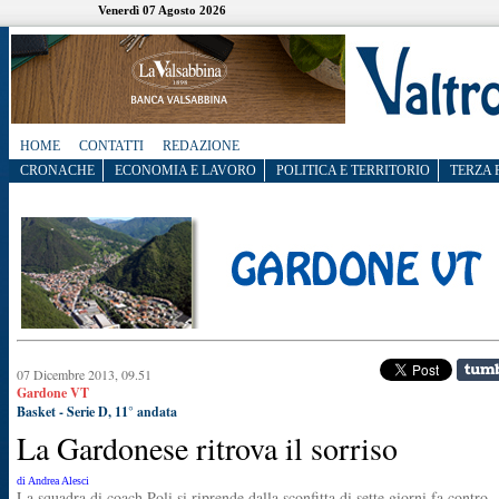
Venerdì 07 Agosto 2026
HOME
CONTATTI
REDAZIONE
CRONACHE
ECONOMIA E LAVORO
POLITICA E TERRITORIO
TERZA 
07 Dicembre 2013, 09.51
Gardone VT
Basket - Serie D, 11° andata
La Gardonese ritrova il sorriso
di Andrea Alesci
La squadra di coach Poli si riprende dalla sconfitta di sette giorni fa contro