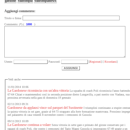
gardone
valtrompia
valtrompianews
Aggiungi commento:
Titolo o firma:
Commento: (*) (
)
Utente:
Password:
[
Registrati
] [
Ricordami
]
Vedi anche
11/01/2014 10:06
La Gardonese ricomincia con un'altra vittoria
La squadra di coach Poli ricomincia l'anno battend
67-64 Chiari e mantenendosi così in seconda posizione dietro Lungavilla, a pari merito con Viadana, sua
prossima avversaria nella gara di domenica 19 gennaio
02/11/2013 09:31
Gardonese da applausi vince sul parquet del Sustinente
I triumplini continuano a stupire centr
la quinta vittoria in sei gare, grazie al 64-73 strappato alla forte formazione mantovana. Prossimo impeg
nel palazzetto di casa venerdì 8 novembre contro i cremonesi di Gussola
09/11/2013 10:09
La Gardonese continua a volare
Sesta vittoria in sette gare e primato del girone conservato per i
ragazzi di coach Poli, che contro i cremonesi del Tazio Magni Gussola si impongono 67-49 grazie a un