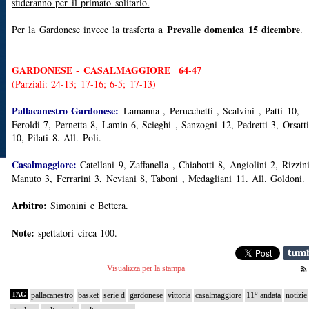
sfideranno per il primato solitario.
a Prevalle domenica 15 dicembre
Per la Gardonese invece la trasferta
.
GARDONESE - CASALMAGGIORE 64-47
(Parziali: 24-13; 17-16; 6-5; 17-13)
Pallacanestro Gardonese:
Lamanna , Perucchetti , Scalvini , Patti 10,
Feroldi 7, Pernetta 8, Lamin 6, Scieghi , Sanzogni 12, Pedretti 3, Orsatti
10, Pilati 8. All. Poli.
Casalmaggiore:
Catellani 9, Zaffanella , Chiabotti 8, Angiolini 2, Rizzin
Manuto 3, Ferrarini 3, Neviani 8, Taboni , Medagliani 11. All. Goldoni
Arbitro:
Simonini e Bettera.
Note:
spettatori circa 100.
Visualizza per la stampa
TAG
pallacanestro
basket
serie d
gardonese
vittoria
casalmaggiore
11° andata
notizie