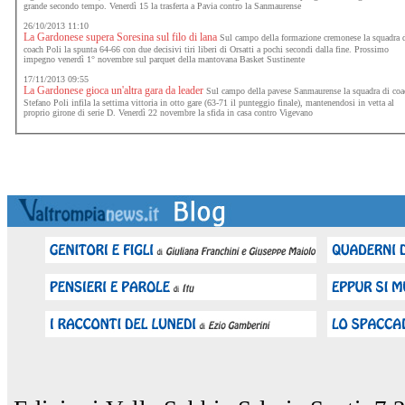
grande secondo tempo. Venerdì 15 la trasferta a Pavia contro la Sanmaurense
26/10/2013 11:10
La Gardonese supera Soresina sul filo di lana
Sul campo della formazione cremonese la squadra 
coach Poli la spunta 64-66 con due decisivi tiri liberi di Orsatti a pochi secondi dalla fine. Prossimo
impegno venerdì 1° novembre sul parquet della mantovana Basket Sustinente
17/11/2013 09:55
La Gardonese gioca un'altra gara da leader
Sul campo della pavese Sanmaurense la squadra di coa
Stefano Poli infila la settima vittoria in otto gare (63-71 il punteggio finale), mantenendosi in vetta al
proprio girone di serie D. Venerdì 22 novembre la sfida in casa contro Vigevano