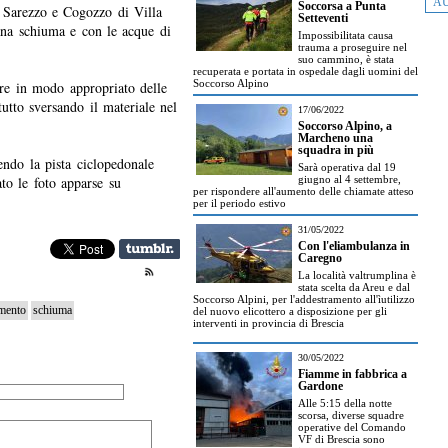
AU
Soccorsa a Punta
ra Sarezzo e Cogozzo di Villa
Setteventi
ana schiuma e con le acque di
Impossibilitata causa
trauma a proseguire nel
suo cammino, è stata
recuperata e portata in ospedale dagli uomini del
Soccorso Alpino
ire in modo appropriato delle
tutto sversando il materiale nel
17/06/2022
Soccorso Alpino, a
Marcheno una
squadra in più
endo la pista ciclopedonale
Sarà operativa dal 19
to le foto apparse su
giugno al 4 settembre,
per rispondere all'aumento delle chiamate atteso
per il periodo estivo
31/05/2022
Con l'eliambulanza in
Caregno
La località valtrumplina è
stata scelta da Areu e dal
Soccorso Alpini, per l'addestramento all'ìutilizzo
mento
schiuma
del nuovo elicottero a disposizione per gli
interventi in provincia di Brescia
30/05/2022
Fiamme in fabbrica a
Gardone
Alle 5:15 della notte
scorsa, diverse squadre
operative del Comando
VF di Brescia sono