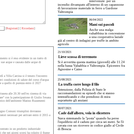
intervenute per un
incendio divampato all'interno di un capannone
di lavorazione materiale in ferro a Gardone
Valtrompia
06/04/2022
Mani sui pascoli
[
Registrati
] [
Ricordami
]
Anche una malga
valsabbina in concessione
a una cooperativa laziale
già al centro di indagini per truffe in ambito
agricolo
21/10/2021
Lieve scossa di terremoto
ento si è reso evidente in un tratto di
Si è avvertita questa mattina (giovedì) alle 11.24
sue acque e causata dalle acque di
nella bassa Valsabbia e Valtrompia. Epicentro fra
Agnosine e Caino
dì a Villa Carcina si è tenuto l'incontro
25/08/2021
avi condizioni di salute del corso d'acqua
 a quello di purezza entro il 2027
La truffa corre lungo il filo
Attenzione, dalla Polizia di Stato le
raccomandazioni su episodi che si stanno
tasera alle 20.30 nell'ex cinema di via
intensificando e che prendono di mira
re" con la partecipazione di Giulio Sesana
soprattutto gli anziani
orico dell'ambiente Marino Ruzzenenti
30/07/2021
iugno Comuni triumplini dovranno
Cade dall'albero, vola in elicottero
atori necessari per arrivare entro il 2015 a
Stava sistemando la "posta" quando ha perso
l'equilibrio ed è caduto per circa sei metri. Se l'è
cavata con un ricovero in codice giallo al Civile
contrato in un prodotto industriale
di Brescia
i che nei giorni scorsi ha colpito il fiume