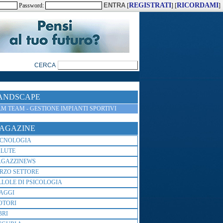
REGISTRATI
RICORDAMI
Password:
[
] [
]
ANDSCAPE
M TEAM - GESTIONE IMPIANTI SPORTIVI
AGAZINE
ECNOLOGIA
ALUTE
AGAZZINEWS
RZO SETTORE
LLOLE DI PSICOLOGIA
AGGI
OTORI
BRI