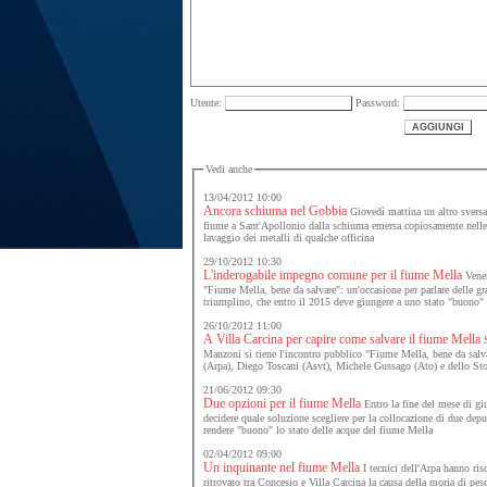
Utente:
Password:
Vedi anche
13/04/2012 10:00
Ancora schiuma nel Gobbia
Giovedì mattina un altro sversam
fiume a Sant'Apollonio dalla schiuma emersa copiosamente nelle 
lavaggio dei metalli di qualche officina
29/10/2012 10:30
L'inderogabile impegno comune per il fiume Mella
Vener
"Fiume Mella, bene da salvare": un'occasione per parlare delle gr
triumplino, che entro il 2015 deve giungere a uno stato "buono" e
26/10/2012 11:00
A Villa Carcina per capire come salvare il fiume Mella
S
Manzoni si tiene l'incontro pubblico "Fiume Mella, bene da salva
(Arpa), Diego Toscani (Asvt), Michele Gussago (Ato) e dello St
21/06/2012 09:30
Due opzioni per il fiume Mella
Entro la fine del mese di g
decidere quale soluzione scegliere per la collocazione di due depur
rendere "buono" lo stato delle acque del fiume Mella
02/04/2012 09:00
Un inquinante nel fiume Mella
I tecnici dell'Arpa hanno ris
ritrovato tra Concesio e Villa Carcina la causa della moria di pesc