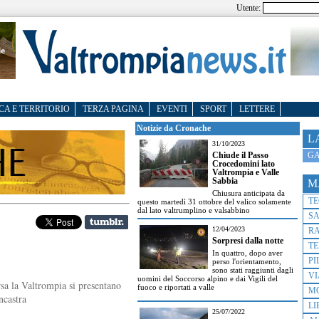
Utente:
CA E TERRITORIO
TERZA PAGINA
EVENTI
SPORT
LETTERE
Notizie da Cronache
L
31/10/2023
GA
Chiude il Passo
Crocedomini lato
Valtrompia e Valle
Sabbia
M
Chiusura anticipata da
T
questo martedì 31 ottobre del valico solamente
dal lato valtrumplino e valsabbino
S
12/04/2023
R
Sorpresi dalla notte
TE
In quattro, dopo aver
PI
perso l'orientamento,
sono stati raggiunti dagli
VI
uomini del Soccorso alpino e dai Vigili del
sa la Valtrompia si presentano
fuoco e riportati a valle
M
ncastra
LI
25/07/2022