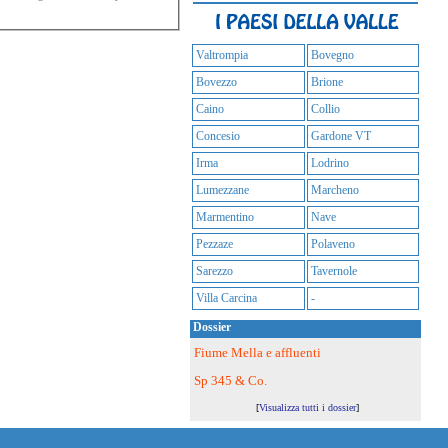
Valtrompia
Bovegno
Bovezzo
Brione
Caino
Collio
Concesio
Gardone VT
Irma
Lodrino
Lumezzane
Marcheno
Marmentino
Nave
Pezzaze
Polaveno
Sarezzo
Tavernole
Villa Carcina
-
Dossier
Fiume Mella e affluenti
Sp 345 & Co.
[
Visualizza tutti i dossier
]