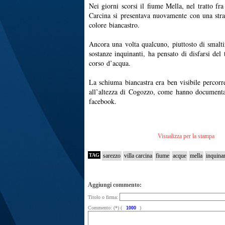
Nei giorni scorsi il fiume Mella, nel tratto f
Carcina si presentava nuovamente con una str
colore biancastro.
Ancora una volta qualcuno, piuttosto di smalt
sostanze inquinanti, ha pensato di disfarsi del 
corso d’acqua.
La schiuma biancastra era ben visibile percorr
all’altezza di Cogozzo, come hanno documenta
facebook.
Visualizza per la stampa
TAG
sarezzo
villa carcina
fiume
acque
mella
inquina
Aggiungi commento:
Titolo o firma:
Commento: (*) (
)