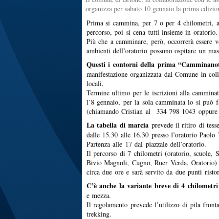
organizza per sabato 10 gennaio la prima edizi
Prima si cammina, per 7 o per 4 chilometri, a 
percorso, poi si cena tutti insieme in oratorio.
Più che a camminare, però, occorrerà essere vel
ambienti dell’oratorio possono ospitare un ma
Questi i contorni della prima “Camminanot
manifestazione organizzata dal Comune in coll
locali.
Termine ultimo per le iscrizioni alla camminat
l’8 gennaio, per la sola camminata lo si può f
(chiamando Cristian al 334 798 1043 oppure
La tabella di marcia
prevede il ritiro di tes
dalle 15.30 alle 16.30 presso l’oratorio Paolo 
Partenza alle 17 dal piazzale dell’oratorio.
Il percorso di 7 chilometri (oratorio, scuole,
Bivio Magnoli, Cugno, Ruer Verda, Oratorio) 
circa due ore e sarà servito da due punti risto
C’è anche la variante breve di 4 chilometri
e mezza.
Il regolamento prevede l’utilizzo di pila front
trekking.