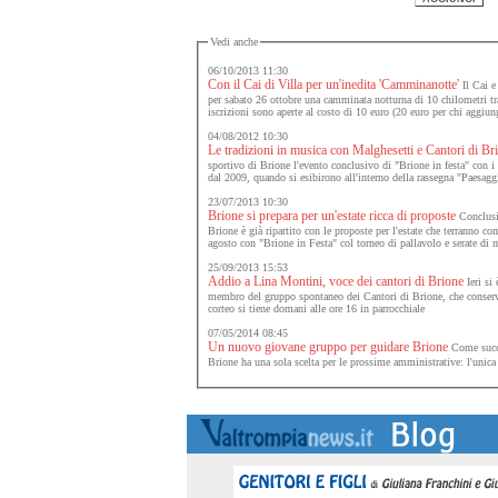
Vedi anche
06/10/2013 11:30
Con il Cai di Villa per un'inedita 'Camminanotte'
Il Cai e
per sabato 26 ottobre una camminata notturna di 10 chilometri tr
iscrizioni sono aperte al costo di 10 euro (20 euro per chi aggiung
04/08/2012 10:30
Le tradizioni in musica con Malghesetti e Cantori di Br
sportivo di Brione l'evento conclusivo di "Brione in festa" con i
dal 2009, quando si esibirono all'interno della rassegna "Paesagg
23/07/2013 10:30
Brione si prepara per un'estate ricca di proposte
Conclusis
Brione è già ripartito con le proposte per l'estate che terranno c
agosto con "Brione in Festa" col torneo di pallavolo e serate di 
25/09/2013 15:53
Addio a Lina Montini, voce dei cantori di Brione
Ieri si 
membro del gruppo spontaneo dei Cantori di Brione, che conserva
corteo si tiene domani alle ore 16 in parrocchiale
07/05/2014 08:45
Un nuovo giovane gruppo per guidare Brione
Come succe
Brione ha una sola scelta per le prossime amministrative: l'unic