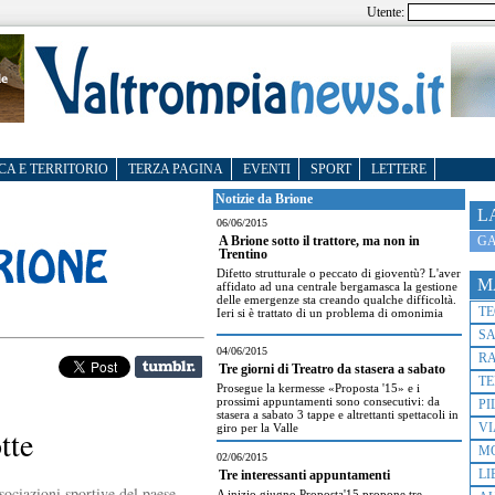
Utente:
CA E TERRITORIO
TERZA PAGINA
EVENTI
SPORT
LETTERE
Notizie da Brione
L
06/06/2015
GA
A Brione sotto il trattore, ma non in
Trentino
Difetto strutturale o peccato di gioventù? L'aver
M
affidato ad una centrale bergamasca la gestione
delle emergenze sta creando qualche difficoltà.
T
Ieri si è trattato di un problema di omonimia
S
04/06/2015
R
Tre giorni di Treatro da stasera a sabato
TE
Prosegue la kermesse «Proposta '15» e i
prossimi appuntamenti sono consecutivi: da
PI
stasera a sabato 3 tappe e altrettanti spettacoli in
VI
giro per la Valle
tte
M
02/06/2015
LI
Tre interessanti appuntamenti
sociazioni sportive del paese,
A inizio giugno Proposta'15 propone tre