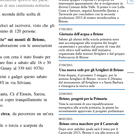
AU
interessanti appunamenti che si svolgeranno in
one di una camminata notturna
diversi Comuni della Valle. Il primo è con Lella
Costa a Sarezzo, seguirà Antonella Questa a
seconda della scelta di
Tavernole per concludere con la seconda
produzione 2015 di treatro terrediconfine a
Brione.
oci ad iscriversi, visto che gli
17/05/2015
ssimo di 120 persone.
Giornata dell'acqua a Brione
te” sui monti di Brione,
Sabato gli alunni della scuola primaria sono
stati accompagnati alla scoperta dei luoghi
aborazione con le associazioni
caratteristici e peculiari dal punto di vista del
ciclo idrico nell’ambito dell’iniziativa
organizzata dalla sezione Artiglieri e dal gruppo
a con cena è stato fissato per
Federcaccia di Brione
are fino a sabato alle 16 e 30
27/04/2015
 Genny al 339 641 9376)
Una nuova sede per gli Artiglieri di Brione
Festa doppia, il prossimo 3 maggio, per la
serini e gadget questo sabato
sezione Artiglieri di Brione: ricorre il 20esimo
VI in via Silviane.
del monumento all'Artigliere e a Santa Barbara
e s'inaugura la nuova sede
 Santa, Cà d’Ensem, Saresa,
12/04/2015
si copre tranquillamente in
Brione, progetti per la Primaria
Vista la necessità di una riqualificazione
ro.
energetica alla scuola primaria, la giunta ha
recentemente approvato il progetto preliminare
 circa
, da percorrere un un’ora
08/02/2015
Brione cerca maschere per il Carnevale
ale o torcia e scarponi da
Dopo aver stabilito quale sarà il tema per il
Carnevale 2015, Brione è ora alla ricerca di