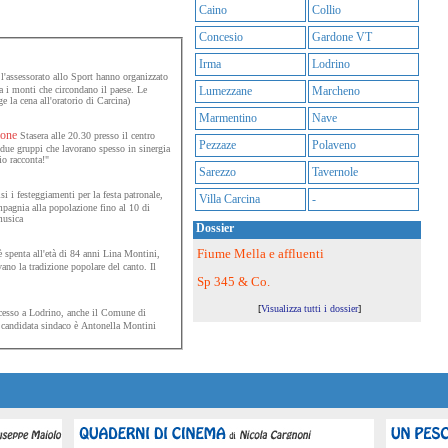
Caino
Collio
Concesio
Gardone VT
Irma
Lodrino
 l'assessorato allo Sport hanno organizzato
a i monti che circondano il paese. Le
Lumezzane
Marcheno
e la cena all'oratorio di Carcina)
Marmentino
Nave
ione
Stasera alle 20.30 presso il centro
Pezzaze
Polaveno
 due gruppi che lavorano spesso in sinergia
io racconta!"
Sarezzo
Tavernole
i i festeggiamenti per la festa patronale,
Villa Carcina
-
ompagnia alla popolazione fino al 10 di
musica
Dossier
Fiume Mella e affluenti
è spenta all'età di 84 anni Lina Montini,
no la tradizione popolare del canto. Il
Sp 345 & Co.
[
Visualizza tutti i dossier
]
sso a Lodrino, anche il Comune di
a candidata sindaco è Antonella Montini