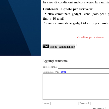
In caso di condizioni meteo avverse la cammin
Contenute le quote per iscriversi:
15 euro camminata+gadget+ cena (solo per i pr
fino a 10 anni)
7 euro camminata + gadget (4 euro per bimbi 
Visualizza per la stampa
TAG
brione
camminanotte
Aggiungi commento:
Titolo o firma:
Commento: (*) (
)
Utente:
Password: