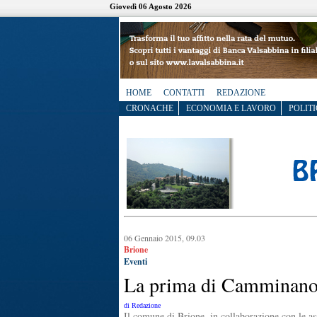
Giovedì 06 Agosto 2026
HOME
CONTATTI
REDAZIONE
CRONACHE
ECONOMIA E LAVORO
POLITI
06 Gennaio 2015, 09.03
Brione
Eventi
La prima di Camminano
di Redazione
Il comune di Brione, in collaborazione con le as