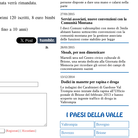
ata verrà rimandata.
persone disposte a dare una mano e calarsi nella
parte
27/01/2015
imi 120 iscritti, 8 euro bimbi
Servizi associati, nuove convenzioni con la
Comunità Montana
fino a 10 anni)
I dieci Comuni valtrumplini con meno di 3mila
abitanti hanno sottoscritto convenzioni con la
comunità montana per la gestione associata
delle funzioni come stabilito per legge
26/01/2015
Shoah, per non dimenticare
Martedì sera nel Centro civico culturale di
Brione, una serata dedicata alla Giornata della
Memoria per ricordare gli orrori dei campi di
concentramento nazisti
13/12/2014
Dodici in manette per rapina e droga
Le indagini dei Carabinieri di Gardone Val
Trompia sono iniziate dalla rapina all’Ufficio
postale di Brione del febbraio 2013 e hanno
scoperto un ingente traffico di droga in
Valtrompia
Valtrompia
Bovegno
[
Registrati
] [
Ricordami
]
Bovezzo
Brione