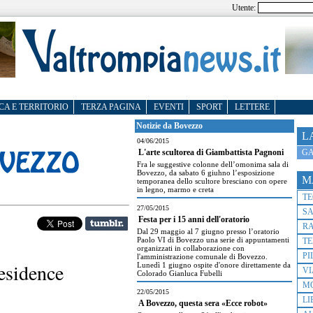
Utente:
CA E TERRITORIO
TERZA PAGINA
EVENTI
SPORT
LETTERE
Notizie da Bovezzo
L
04/06/2015
GA
L'arte scultorea di Giambattista Pagnoni
Fra le suggestive colonne dell’omonima sala di
Bovezzo, da sabato 6 giuhno l’esposizione
M
temporanea dello scultore bresciano con opere
in legno, marmo e creta
T
27/05/2015
S
Festa per i 15 anni dell'oratorio
R
Dal 29 maggio al 7 giugno presso l’oratorio
Paolo VI di Bovezzo una serie di appuntamenti
TE
organizzati in collaborazione con
PI
l'amministrazione comunale di Bovezzo.
residence
Lunedì 1 giugno ospite d'onore direttamente da
VI
Colorado Gianluca Fubelli
M
22/05/2015
LI
A Bovezzo, questa sera «Ecce robot»