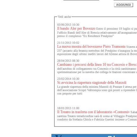
Vedi anche
03/06/2013 10:30
Il bando Aler per Bovezzo
Entro il prossimo 19 luglio si pu
l'ufficio Bandi dell'Aler di Brescia relativamente all'assegnazione
presso il complesso "Ex Residence Prealpino"
21/11/2013 10:02
La nuova mostra del bovezzese Piero Tramonta
Stasera a
237 (accanto alla feramta metrobus del Prealpino s'inaugura la mo
esposizione degli ultimi inediti lavori del 62enne artista di Bove
28/04/2013 08:30
Cambiano i percorsi della linea 10 tra Concesio e Bresc
dell'autobus di collegamento tra Concesio e la città cambieranno e
sperimentazione per la navetta che collega le frazioni concesiane 
23/02/2014 10:30
Si avvicina la riapertura stagionale della Marzoli
La grande riapertura della miniera Marzoli di Pezzaze è attesa pe
dell'associazione Scopri Valtrompia sono già pronti a riprendere l'a
con propote per tutti
18/01/2013 11:00
Il Treatro in trasferta con il laboratorio «Contorni»
Sabato
saretina Treatro terradiconfine sarà di scena al Villaggio Prealpino
condotto da Stefania Ghisla e Fabrizia Guerini insieme a Comu