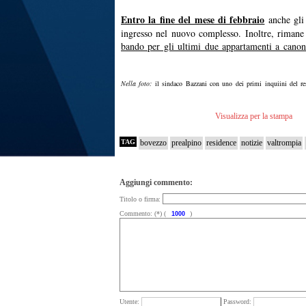
Entro la fine del mese di febbraio
anche gli 
ingresso nel nuovo complesso. Inoltre, rimane 
bando per gli ultimi due appartamenti a cano
Nella foto:
il sindaco Bazzani con uno dei primi inquiini del re
Visualizza per la stampa
TAG
bovezzo
prealpino
residence
notizie
valtrompia
Aggiungi commento:
Titolo o firma:
Commento: (*) (
)
Utente:
Password: