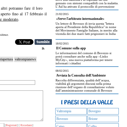
gennaio con sintomi compatibili con la malattia.
L’Asl ha attivato il protocollo di prevenzione
altri potranno fare il loro
aperto fino al 17 febbraio il
21/02/2015
ne moderato
.
«Serve l'arbitrato internazionale»
Un lettore di Bovezzo di invia questa "lettera
aperta al Presidente della Repubblica" in nome
del Movimento Famiglie Italiane, in merito alla
vicenda dei due marò fatti prigionieri in India
sidence.
18/02/2015
Il Comune sulla app
Le informazioni del comune di Bovezzo si
potrà consultare anche sulla app «Linko
riapertura
valtrompianews
MyCity», una nuova piattaforma per tenere
informati i cittadini
08/02/2015
Avviata la Consulta dell'Ambiente
Raccolta differenziata, qualità dell’acqua,
viabilità gli argomenti discussi nella prima
riunione dell’organo di consultazione voluto
dall’amministrazione comunale di Bovezzo
Valtrompia
Bovegno
Bovezzo
Brione
[
Registrati
] [
Ricordami
]
Caino
Collio