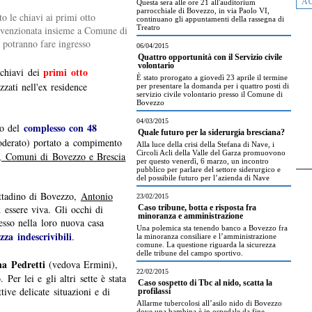
AU
Questa sera alle ore 21 all'auditorium
parrocchiale di Bovezzo, in via Paolo VI,
o le chiavi ai primi otto
continuano gli appuntamenti della rassegna di
Treatro
convenzionata insieme a Comune di
i potranno fare ingresso
06/04/2015
Quattro opportunità con il Servizio civile
volontario
primi otto
 chiavi dei
È stato prorogato a giovedì 23 aprile il termine
izzati nell'ex residence
per presentare la domanda per i quattro posti di
servizio civile volontario presso il Comune di
Bovezzo
04/03/2015
complesso con 48
no del
Quale futuro per la siderurgia bresciana?
oderato) portato a compimento
Alla luce della crisi della Stefana di Nave, i
Circoli Acli della Valle del Garza promuovono
, Comuni di Bovezzo e Brescia
per questo venerdì, 6 marzo, un incontro
pubblico per parlare del settore siderurgico e
del possibile futuro per l’azienda di Nave
ittadino di Bovezzo,
Antonio
23/02/2015
 essere viva. Gli occhi di
Caso tribune, botta e risposta fra
minoranza e amministrazione
esso nella loro nuova casa
Una polemica sta tenendo banco a Bovezzo fra
za indescrivibili
.
la minoranza consiliare e l’amministrazione
comune. La questione riguarda la sicurezza
delle tribune del campo sportivo.
na Pedretti
(vedova Ermini),
22/02/2015
er lei e gli altri sette è stata
Caso sospetto di Tbc al nido, scatta la
tive delicate situazioni e di
profilassi
Allarme tubercolosi all’asilo nido di Bovezzo
dove una bambina è in ospedale da fine