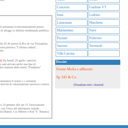
Concesio
Gardone VT
Irma
Lodrino
Lumezzane
Marcheno
ò presentare la documentazione presso
Marmentino
Nave
 di alloggi in edilizia residenziale pubblica
Pezzaze
Polaveno
lle 20.30 presso la Bcc di via Triumplina
Sarezzo
Tavernole
stra pittorica "L'ultima caduta",
zzo
Villa Carcina
-
ia
Da lunedì 29 aprile i percorsi
Dossier
 sarà attivata anche una fase di
alla stazione della metro "Prealpino"
Fiume Mella e affluenti
Sp 345 & Co.
r domenica 9 marzo e i volontari
ttività di valorizzazione turistica e storica
[
Visualizza tutti i dossier
]
 19 gennaio alle ore 15 l'associazione
 con l'esito del laboratorio teatrale
nità Mamré, Css Hebron e Rsd "F. Tomaso)