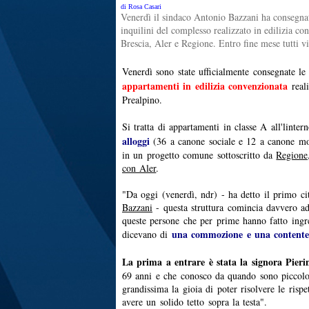
di Rosa Casari
Venerdì il sindaco Antonio Bazzani ha consegnat
inquilini del complesso realizzato in edilizia 
Brescia, Aler e Regione. Entro fine mese tutti v
Venerdì sono state ufficialmente consegnate le
appartamenti in edilizia convenzionata
real
Prealpino.
Si tratta di appartamenti in classe A all'linter
alloggi
(36 a canone sociale e 12 a canone m
in un progetto comune sottoscritto da
Regione
con Aler
.
"Da oggi (venerdì, ndr) - ha detto il primo c
Bazzani
- questa struttura comincia davvero ad
queste persone che per prime hanno fatto ingr
una commozione e una contentez
dicevano di
La prima a entrare è stata la signora Pieri
69 anni e che conosco da quando sono piccolo. P
grandissima la gioia di poter risolvere le rispet
avere un solido tetto sopra la testa".