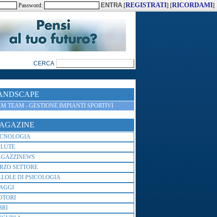
REGISTRATI
RICORDAMI
Password:
[
] [
]
ANDSCAPE
M TEAM - GESTIONE IMPIANTI SPORTIVI
AGAZINE
ECNOLOGIA
ALUTE
AGAZZINEWS
RZO SETTORE
LLOLE DI PSICOLOGIA
AGGI
OTORI
BRI