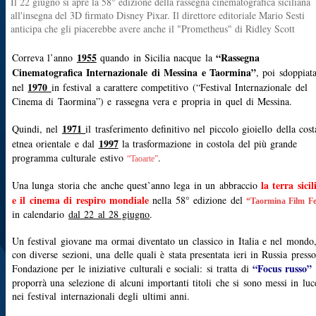
Il 22 giugno si apre la 58° edizione della rassegna cinematografica siciliana
all'insegna del 3D firmato Disney Pixar. Il direttore editoriale Mario Sesti
anticipa che gli piacerebbe avere anche il "Prometheus" di Ridley Scott
1955
“Rassegna
Correva l’anno
quando in Sicilia nacque la
Cinematografica Internazionale di Messina e Taormina”
, poi sdoppiata
1970
nel
in festival a carattere competitivo (“Festival Internazionale del
Cinema di Taormina”) e rassegna vera e propria in quel di Messina.
1971
Quindi, nel
il trasferimento definitivo nel piccolo gioiello della cost
1997
etnea orientale e dal
la trasformazione in costola del più grande
programma culturale estivo
.
“Taoarte”
la terra sicil
Una lunga storia che anche quest’anno lega in un abbraccio
e il cinema di respiro mondiale
nella 58° edizione del
“Taormina Film Fe
in calendario
dal 22 al 28 giugno
.
Un festival giovane ma ormai diventato un classico in Italia e nel mondo
con diverse sezioni, una delle quali è stata presentata ieri in Russia presso
“Focus russo”
Fondazione per le iniziative culturali e sociali: si tratta di
proporrà una selezione di alcuni importanti titoli che si sono messi in luc
nei festival internazionali degli ultimi anni.