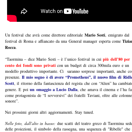
Mario Sesti
Un festival che avrà come direttore editoriale
, emigrato dal
Tizia
festival di Roma e affiancato da una General manager esperta come
Rocca
.
più dell’80 per
“Taormina – dice Mario Sesti – è l’unico festival in cui
cento dei fondi sono privati
con un budget di circa 300mila euro e un
modello produttivo importante. Ci saranno sorprese importanti, anche c
Il mio sogno è di avere “Prometheus”, il nuovo film di Ridl
presenze.
Scott
, il ritorno della fantascienza del regista che con “Alien” ha cambiat
un omaggio a Lucio Dalla
genere. E poi
, che amava il cinema e l’ha fa
come protagonista de “I sovversivi” dei fratelli Taviani, oltre alle colonne
sonore”.
Nei prossimi giorni altri aggiornamenti. Stay tuned.
Nelle foto, dall'alto in basso:
due scatti del teatro greco di Taormina sed
delle proiezioni, il simbolo della rassegna, una sequenza di "Ribelle" che 