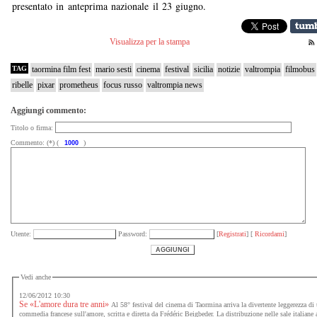
presentato in anteprima nazionale il 23 giugno.
Visualizza per la stampa
TAG
taormina film fest
mario sesti
cinema
festival
sicilia
notizie
valtrompia
filmobus
ribelle
pixar
prometheus
focus russo
valtrompia news
Aggiungi commento:
Titolo o firma:
Commento: (*) (
)
Utente:
Password:
[
Registrati
] [
Ricordami
]
Vedi anche
12/06/2012 10:30
Se «L'amore dura tre anni»
Al 58° festival del cinema di Taormina arriva la divertente leggerezza di
commedia francese sull'amore, scritta e diretta da Frédéric Beigbeder. La distribuzione nelle sale italiane 