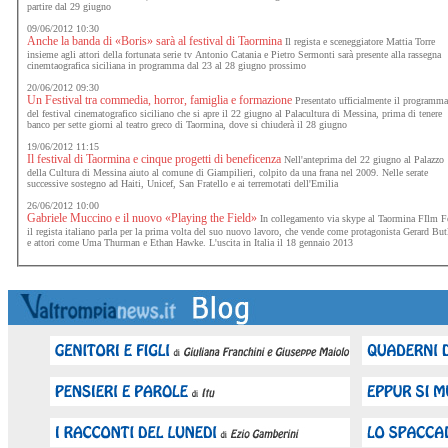
partire dal 29 giugno
09/06/2012 10:30
Anche la banda di «Boris» sarà al festival di Taormina
Il regista e sceneggiatore Mattia Torre
insieme agli attori della fortunata serie tv Antonio Catania e Pietro Sermonti sarà presente alla rassegna
cinemtaografica siciliana in programma dal 23 al 28 giugno prossimo
20/06/2012 09:30
Un Festival tra commedia, horror, famiglia e formazione
Presentato ufficialmente il programma
del festival cinematografico siciliano che si apre il 22 giugno al Palacultura di Messina, prima di tenere
banco per sette giorni al teatro greco di Taormina, dove si chiuderà il 28 giugno
19/06/2012 11:15
Il festival di Taormina e cinque progetti di beneficenza
Nell'anteprima del 22 giugno al Palazzo
della Cultura di Messina aiuto al comune di Giampilieri, colpito da una frana nel 2009. Nelle serate
successive sostegno ad Haiti, Unicef, San Fratello e ai terremotati dell'Emilia
26/06/2012 10:00
Gabriele Muccino e il nuovo «Playing the Field»
In collegamento via skype al Taormina FIlm F
il regista italiano parla per la prima volta del suo nuovo lavoro, che vende come protagonista Gerard But
e attori come Uma Thurman e Ethan Hawke. L'uscita in Italia il 18 gennaio 2013