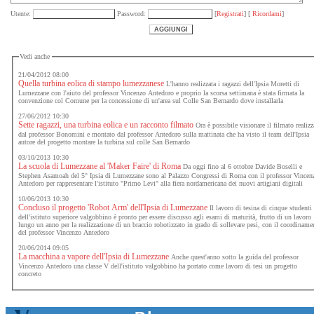
Utente:
Password:
[
Registrati
] [
Ricordami
]
Vedi anche
21/04/2012 08:00
Quella turbina eolica di stampo lumezzanese
L'hanno realizzata i ragazzi dell'Ipsia Moretti di
Lumezzane con l'aiuto del professor Vincenzo Antedoro e proprio la scorsa settimana è stata firmata la
convenzione col Comune per la concessione di un'area sul Colle San Bernardo dove installarla
27/06/2012 10:30
Sette ragazzi, una turbina eolica e un racconto filmato
Ora è possibile visionare il filmato realizz
dal professor Bonomini e montato dal professor Antedoro sulla mattinata che ha visto il team dell'Ipsia
autore del progetto montare la turbina sul colle San Bernardo
03/10/2013 10:30
La scuola di Lumezzane al 'Maker Faire' di Roma
Da oggi fino al 6 ottobre Davide Boselli e
Stephen Asamoah del 5° Ipsia di Lumezzane sono al Palazzo Congressi di Roma con il professor Vincen
Antedoro per rappresentare l'istituto "Primo Levi" alla fiera nordamericana dei nuovi artigiani digitali
10/06/2013 10:30
Concluso il progetto 'Robot Arm' dell'Ipsia di Lumezzane
Il lavoro di tesina di cinque studenti
dell'istituto superiore valgobbino è pronto per essere discusso agli esami di maturità, frutto di un lavoro
lungo un anno per la realizzazione di un braccio robotizzato in grado di sollevare pesi, con il coordiname
del professor Vincenzo Antedoro
20/06/2014 09:05
La macchina a vapore dell'Ipsia di Lumezzane
Anche quest'anno sotto la guida del professor
Vincenzo Antedoro una classe V dell'istituto valgobbino ha portato come lavoro di tesi un progetto
concreto