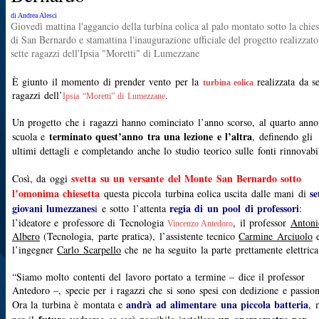
di Andrea Alesci
Giovedì mattina l'aggancio della turbina eolica al palo montato sotto la chies
di San Bernardo e stamattina l'inaugurazione ufficiale del progetto realizzato
sette ragazzi dell'Ipsia "Moretti" di Lumezzane
È giunto il momento di prender vento per la
realizzata da se
turbina eolica
ragazzi dell’
.
Ipsia “Moretti” di Lumezzane
Un progetto che i ragazzi hanno cominciato l’anno scorso, al quarto anno
terminato quest’anno tra una lezione e l’altra
scuola e
, definendo gli
ultimi dettagli e completando anche lo studio teorico sulle fonti rinnovabil
svetta su un versante del Monte San Bernardo sotto
Così, da oggi
l’omonima chiesetta
se
questa piccola turbina eolica uscita dalle mani di
giovani lumezzanes
regia di un pool di professori
i e sotto l’attenta
:
l’ideatore e professore di Tecnologia
, il professor
Antoni
Vincenzo Antedoro
Albero
(Tecnologia, parte pratica), l’assistente tecnico
Carmine Arciuolo
l’ingegner
Carlo Scarpello
che ne ha seguito la parte prettamente elettrica
“Siamo molto contenti del lavoro portato a termine – dice il professor
Antedoro –, specie per i ragazzi che si sono spesi con dedizione e passion
andrà ad alimentare una piccola batteria
Ora la turbina è montata e
, 