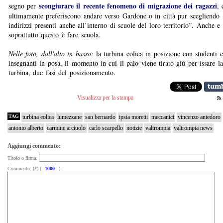
scongiurare il recente fenomeno di migrazione dei ragazzi
segno per
, 
ultimamente preferiscono andare verso Gardone o in città pur scegliendo
indirizzi presenti anche all’interno di scuole del loro territorio”. Anche e
soprattutto questo è fare scuola.
Nelle foto, dall'alto in basso:
la turbina eolica in posizione con studenti e
insegnanti in posa, il momento in cui il palo viene tirato giù per issare la
turbina, due fasi del posizionamento.
Visualizza per la stampa
TAG
turbina eolica
lumezzane
san bernardo
ipsia moretti
meccanici
vincenzo antedoro
antonio alberto
carmine arciuolo
carlo scarpello
notizie
valtrompia
valtrompia news
Aggiungi commento:
Titolo o firma:
Commento: (*) (
)