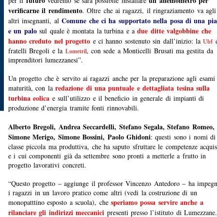
futuro
un anemometro per
per il
vedremo se sarà possibile installare
verificarne il rendimento
. Oltre che ai ragazzi, il ringraziamento va agli
Comune che ci ha supportato nella posa di una pia
altri insegnanti, al
e un palo
due ditte valgobbine che
sul quale è montata la turbina e a
hanno creduto nel progetto
e ci hanno sostenuto sin dall’inizio: la
d
Ubf
fratelli Bregoli e la
, con sede a Monticelli Brusati ma gestita da
Lometril
imprenditori lumezzanesi”.
Un progetto che è servito ai ragazzi anche per la preparazione agli esami
redazione di una puntuale e dettagliata tesina sulla
maturità, con la
turbina eolica
e sull’utilizzo e il beneficio in generale di impianti di
produzione d’energia tramite fonti rinnovabili.
Alberto Bregoli, Andrea Seccardelli, Stefano Segala, Stefano Romeo,
Simone Merigo, Simone Bossini, Paolo Ghidoni
: questi sono i nomi di
classe piccola ma produttiva, che ha saputo sfruttare le competenze acquis
e i cui componenti già da settembre sono pronti a metterle a frutto in
progetto lavorativi concreti.
“Questo progetto – aggiunge il professor Vincenzo Antedoro – ha impegn
i ragazzi in un lavoro pratico come altri (vedi la costruzione di un
speriamo possa servire anche a
monopatttino esposto a scuola), che
rilanciare gli indirizzi meccanici
presenti presso l’istituto di Lumezzane