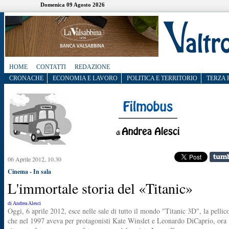
Domenica 09 Agosto 2026
HOME
CONTATTI
REDAZIONE
CRONACHE
ECONOMIA E LAVORO
POLITICA E TERRITORIO
TERZA 
06 Aprile 2012, 10.30
Cinema - In sala
L'immortale storia del «Titanic»
di Andrea Alesci
Oggi, 6 aprile 2012, esce nelle sale di tutto il mondo "Titanic 3D", la pellic
che nel 1997 aveva per protagonisti Kate Winslet e Leonardo DiCaprio, ora