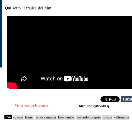
Qui sotto il trailer del film.
Visualizza per la stampa
TAG
cinema
titanic
james cameron
kate winslet
leonardo dicaprio
notizie
valtrompia