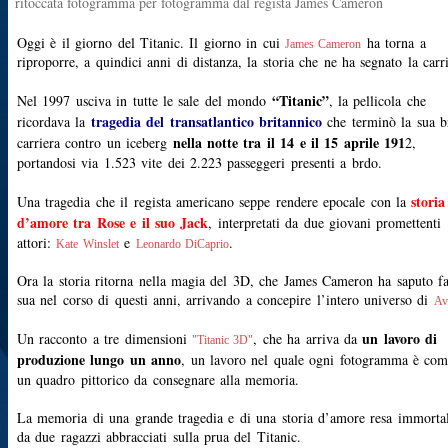
ritoccata fotogramma per fotogramma dal regista James Cameron
Oggi è il giorno del Titanic. Il giorno in cui
ha torna a
James Cameron
riproporre, a quindici anni di distanza, la storia che ne ha segnato la carri
“Titanic”
Nel 1997 usciva in tutte le sale del mondo
, la pellicola che
tragedia del transatlantico britannico
ricordava la
che terminò la sua b
nella notte tra il 14 e il 15 aprile 191
carriera contro un iceberg
2,
portandosi via 1.523 vite dei 2.223 passeggeri presenti a brdo.
storia
Una tragedia che il regista americano seppe rendere epocale con la
d’amore tra Rose e il suo Jack
, interpretati da due giovani promettenti
attori:
e
.
Kate Winslet
Leonardo DiCaprio
Ora la storia ritorna nella magia del 3D, che James Cameron ha saputo f
sua nel corso di questi anni, arrivando a concepire l’intero universo di
Av
un lavoro di
Un racconto a tre dimensioni
, che ha arriva da
"Titanic 3D"
produzione lungo un anno
, un lavoro nel quale ogni fotogramma è co
un quadro pittorico da consegnare alla memoria.
La memoria di una grande tragedia e di una storia d’amore resa immorta
da due ragazzi abbracciati sulla prua del Titanic.