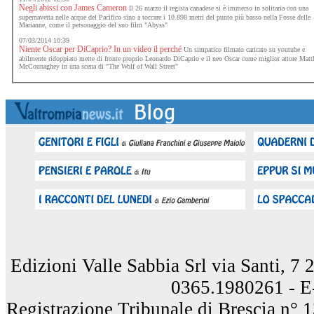
Negli abissi con James Cameron
Il 26 marzo il regista canadese si è immerso in solitaria con una
supernavetta nelle acque del Pacifico sino a toccare i 10.898 metri del punto più basso nella Fosse delle
Marianne, come il personaggio del suo film "Abyss"
07/03/2014 10:39
Niente Oscar per DiCaprio? In un video il perché
Un simpatico filmato caricato su youtube e
abilmente ridoppiato mette di fronte proprio Leonardo DiCaprio e il neo Oscar come miglior attore Mat
McCounaghey in una scena di "The Wolf of Wall Street"
Edizioni Valle Sabbia Srl via Santi, 7
0365.1980261 - E
Registrazione Tribunale di Brescia n° 