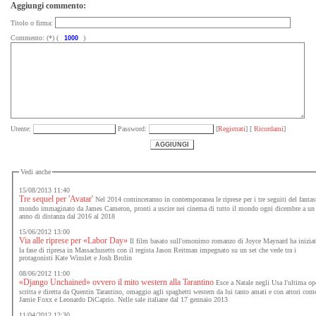
Aggiungi commento:
Titolo o firma:
Commento: (*) (
)
Utente:
Password:
[
Registrati
] [
Ricordami
]
Vedi anche
15/08/2013 11:40
Tre sequel per 'Avatar'
Nel 2014 cominceranno in contemporanea le riprese per i tre seguiti del fantas
mondo immaginato da James Cameron, pronti a uscire nei cinema di tutto il mondo ogni dicembre a un
anno di distanza dal 2016 al 2018
15/06/2012 13:00
Via alle riprese per «Labor Day»
Il film basato sull'omonimo romanzo di Joyce Maynard ha inizia
la fase di ripresa in Massachusetts con il regista Jason Reitman impegnato su un set che vede tra i
protagonisti Kate Winslet e Josh Brolin
08/06/2012 11:00
«Django Unchained» ovvero il mito western alla Tarantino
Esce a Natale negli Usa l'ultima op
scritta e diretta da Quentin Tarantino, omaggio agli spaghetti western da lui tanto amati e con attori com
Jamie Foxx e Leonardo DiCaprio. Nelle sale italiane dal 17 gennaio 2013
11/04/2012 12:30