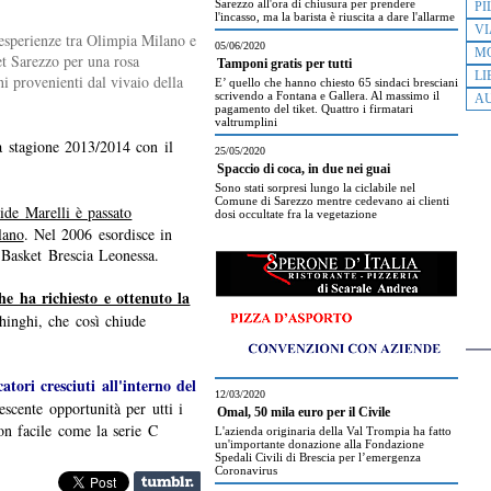
Sarezzo all'ora di chiusura per prendere
PI
l'incasso, ma la barista è riuscita a dare l'allarme
VI
 esperienze tra Olimpia Milano e
05/06/2020
M
t Sarezzo per una rosa
Tamponi gratis per tutti
LI
i provenienti dal vivaio della
E’ quello che hanno chiesto 65 sindaci bresciani
scrivendo a Fontana e Gallera. Al massimo il
AU
pagamento del tiket. Quattro i firmatari
valtrumplini
 stagione 2013/2014 con il
25/05/2020
Spaccio di coca, in due nei guai
Sono stati sorpresi lungo la ciclabile nel
Comune di Sarezzo mentre cedevano ai clienti
ide Marelli è passato
dosi occultate fra la vegetazione
lano
. Nel 2006 esordisce in
 Basket Brescia Leonessa.
e ha richiesto e ottenuto la
hinghi, che così chiude
tori cresciuti all'interno del
12/03/2020
rescente opportunità per utti i
Omal, 50 mila euro per il Civile
on facile come la serie C
L'azienda originaria della Val Trompia ha fatto
un'importante donazione alla Fondazione
Spedali Civili di Brescia per l’emergenza
Coronavirus