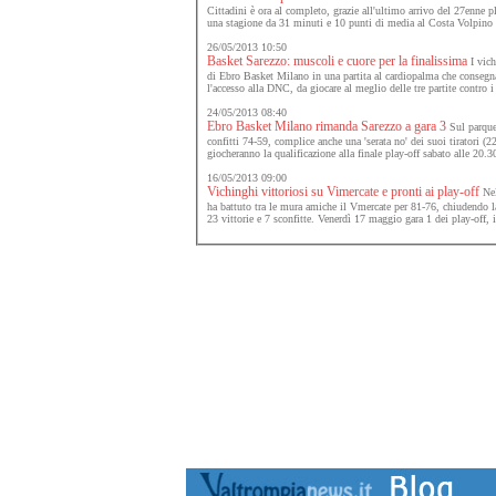
Cittadini è ora al completo, grazie all'ultimo arrivo del 27enne 
una stagione da 31 minuti e 10 punti di media al Costa Volpin
26/05/2013 10:50
Basket Sarezzo: muscoli e cuore per la finalissima
I vich
di Ebro Basket Milano in una partita al cardiopalma che consegna 
l'accesso alla DNC, da giocare al meglio delle tre partite contro 
24/05/2013 08:40
Ebro Basket Milano rimanda Sarezzo a gara 3
Sul parquet
confitti 74-59, complice anche una 'serata no' dei suoi tiratori (22
giocheranno la qualificazione alla finale play-off sabato alle 20.3
16/05/2013 09:00
Vichinghi vittoriosi su Vimercate e pronti ai play-off
Nel
ha battuto tra le mura amiche il Vmercate per 81-76, chiudendo l
23 vittorie e 7 sconfitte. Venerdì 17 maggio gara 1 dei play-off,