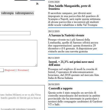
13/01/2020
Don Aniello Manganiello, prete di
frontiera
valtrompia
valtrompianews
Il sacerdote campano, per diversi anni
impegnato in una parrocchia del quartiere di
Scampia a Napoli, sarà ospite questa settimana
di alcune parrocchie e incontrerà gli studenti
delle scuole valsabbine e della Val Trompia
28/12/2019
A Sarezzo la Natività vivente
Presepe vivente tra i più famosi della
Lombardia, quello di Sarezzo offrirà ancora
due rappresentazioni: questa domenica 29
dicembre e il 6 gennaio. A disposizione per
visitarlo anche una navetta gratuita
06/11/2019
Intred, + 21,3% nei primi nove mesi
dell'anno
Prosegue nel migliore di modi la crescita di
[
Registrati
] [
Ricordami
]
Intred, l’operatore di telecomunicazioni
bresciano, dal 2018 quotato sul mercato Aim
Italia di Borsa Italiana
26/10/2019
Controlli a tappeto
Questa notte è stato eseguito un servizio di
itano Andrea Milanesi se ne va alla Virtus
controllo straordinario del territorio in ambito
fratello gemello di Davide già in forza ai
provinciale che ha interessato in particolare i
territori delle compagnie carabinieri di Gardone
VT e Salò.
4
La squadra del presidente Leonardo