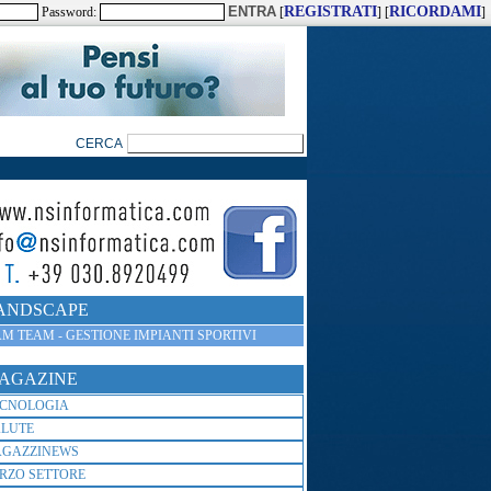
REGISTRATI
RICORDAMI
Password:
[
] [
]
ANDSCAPE
M TEAM - GESTIONE IMPIANTI SPORTIVI
AGAZINE
ECNOLOGIA
ALUTE
AGAZZINEWS
RZO SETTORE