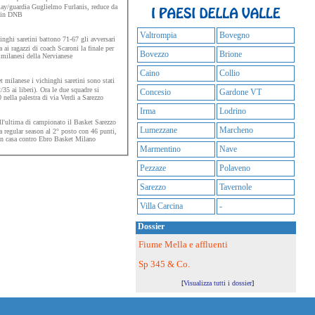
play/guardia Guglielmo Furlanis, reduce da
o in DNB
Valtrompia
Bovegno
inghi saretini battono 71-67 gli avversari
ai ragazzi di coach Scaroni la finale per
Bovezzo
Brione
i milanesi della Nervianese
Caino
Collio
 milanese i vichinghi saretini sono stati
/35 ai liberi). Ora le due squadre si
Concesio
Gardone VT
0 nella palestra di via Verdi a Sarezzo
Irma
Lodrino
l'ultima di campionato il Basket Sarezzo
Lumezzane
Marcheno
a regular season al 2° posto con 46 punti,
 in casa contro Ebro Basket Milano
Marmentino
Nave
Pezzaze
Polaveno
Sarezzo
Tavernole
Villa Carcina
-
Dossier
Fiume Mella e affluenti
Sp 345 & Co.
[
Visualizza tutti i dossier
]