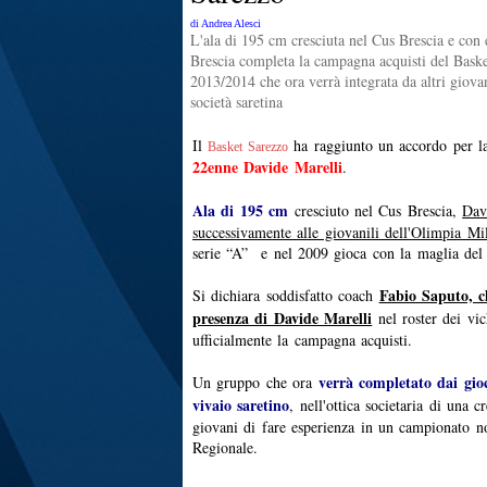
di Andrea Alesci
L'ala di 195 cm cresciuta nel Cus Brescia e con
Brescia completa la campagna acquisti del Baske
2013/2014 che ora verrà integrata da altri giovan
società saretina
Il
ha raggiunto un accordo per la
Basket Sarezzo
22enne Davide Marelli
.
Ala di 195 cm
cresciuto nel Cus Brescia,
Dav
successivamente alle giovanili dell'Olimpia Mi
serie “A” e nel 2009 gioca con la maglia del
Fabio Saputo, ch
Si dichiara soddisfatto coach
presenza di Davide Marelli
nel roster dei vic
ufficialmente la campagna acquisti.
verrà completato dai gioca
Un gruppo che ora
vivaio saretino
, nell'ottica societaria di una c
giovani di fare esperienza in un campionato n
Regionale.