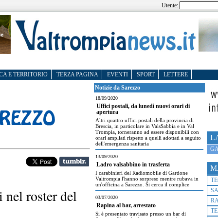
Utente:
CA E TERRITORIO
TERZA PAGINA
EVENTI
SPORT
LETTERE
Notizie da Sarezzo
18/09/2020
Uffici postali, da lunedì nuovi orari di
apertura
Altri quattro uffici postali della provincia di
Brescia, in particolare in ValsSabbia e in Val
Trompia, torneranno ad essere disponibili con
L
orari ampliati rispetto a quelli adottati a seguito
dell'emergenza sanitaria
GA
13/09/2020
Ladro valsabbino in trasferta
M
I carabinieri del Radiomobile di Gardone
Valtrompia l'hanno sorpreso mentre rubava in
T
un'officina a Sarezzo. Si cerca il complice
 nel roster del
S
03/07/2020
R
Rapina al bar, arrestato
TE
Si è presentato travisato presso un bar di