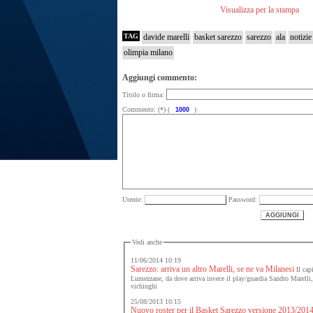
Visualizza per la stampa
TAG
davide marelli
basket sarezzo
sarezzo
ala
notizie
olimpia milano
Aggiungi commento:
Titolo o firma:
Commento: (*) (
)
Utente:
Password:
Vedi anche
11/06/2014 10:19
Sarezzo: arriva un altro Marelli, se ne va Milanesi
Il cap
Lumezzane, da dove arriva invece il play/guardia Sandro Marelli, 
vichinghi
25/08/2013 10:15
Nuovo roster per il Basket Sarezzo versione 2013/201