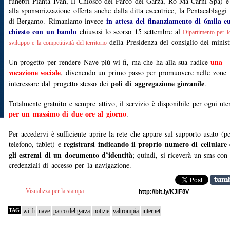
funebri Pianta Ivan, Il Chiosco del Parco del Garza, Ro-Ma Carni Spa) e
alla sponsorizzazione offerta anche dalla ditta esecutrice, la Pentacablaggi 
in attesa del finanziamento di 6mila e
di Bergamo. Rimaniamo invece
chiesto con un bando
chiusosi lo scorso 15 settembre al
Dipartimento per l
della Presidenza del consiglio dei minist
sviluppo e la competitività del territorio
una
Un progetto per rendere Nave più wi-fi, ma che ha alla sua radice
vocazione sociale
, divenendo un primo passo per promuovere nelle zone
poli di aggregazione giovanile
interessare dal progetto stesso dei
.
Totalmente gratuito e sempre attivo, il servizio è disponibile per ogni ute
per un massimo di due ore al giorno
.
Per accedervi è sufficiente aprire la rete che appare sul supporto usato (pc
registrarsi indicando il proprio numero di cellulare 
telefono, tablet) e
gli estremi di un documento d’identità
; quindi, si riceverà un sms con 
credenziali di accesso per la navigazione.
Visualizza per la stampa
TAG
wi-fi
nave
parco del garza
notizie
valtrompia
internet