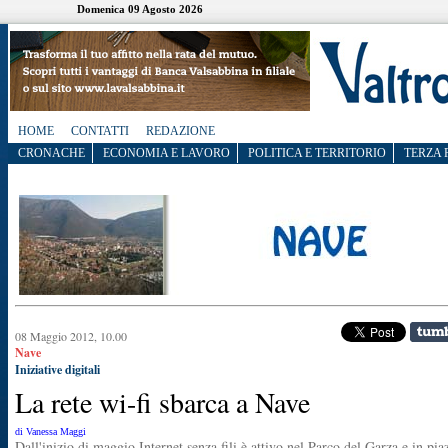
Domenica 09 Agosto 2026
HOME
CONTATTI
REDAZIONE
CRONACHE
ECONOMIA E LAVORO
POLITICA E TERRITORIO
TERZA 
08 Maggio 2012, 10.00
Nave
Iniziative digitali
La rete wi-fi sbarca a Nave
di Vanessa Maggi
Dall'inizio di maggio Internet senza fili è attivo nel Parco del Garza e in pia