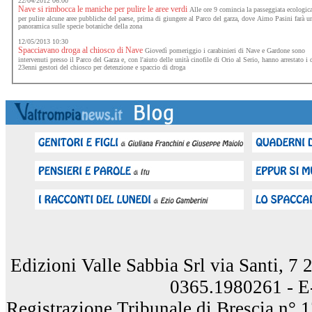
22/04/2012 06:00
Nave si rimbocca le maniche per pulire le aree verdi
Alle ore 9 comincia la passeggiata ecologic
per pulire alcune aree pubbliche del paese, prima di giungere al Parco del garza, dove Aimo Pasini farà u
panoramica sulle specie botaniche della zona
12/05/2013 10:30
Spacciavano droga al chiosco di Nave
Giovedì pomeriggio i carabinieri di Nave e Gardone sono
intervenuti presso il Parco del Garza e, con l'aiuto delle unità cinofile di Orio al Serio, hanno arrestato i
23enni gestori del chiosco per detenzione e spaccio di droga
Edizioni Valle Sabbia Srl via Santi, 7
0365.1980261 - E
Registrazione Tribunale di Brescia n° 