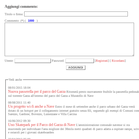
Aggiungi commento:
Titolo o firma:
Commento: (*) (
)
Utente:
Password:
[
Registrati
] [
Ricordami
]
Vedi anche
08/01/2015 18:04
Nuova passerella per il parco del Garza
Ritornerà presto nuovamente fruibile la passerella pedonal
sul torrente Garza all'interno del parco del Garza a Muratello di Nave
08/08/2011 11:40
Un progetto wi-fi anche a Nave
Entro il mese di settembre anche il parco urbano del Garza verrà
dotato di un hotspot per il collegamento internet gratuito senza fili, seguendo gli esempi di Comuni co
Sarezzo, Gardone, Bovezzo, Lumezzane e Villa Carcina
16/06/2012 09:30
Uno Skatepark per il Parco del Garza di Nave
L'amministrazione comunale navense si sta
muovendo per individuare l'area migliore dei 38mila metri quadrati di parco adatta a ospitare rampe, scivoli
e ostacoli per i giovani skateboarders