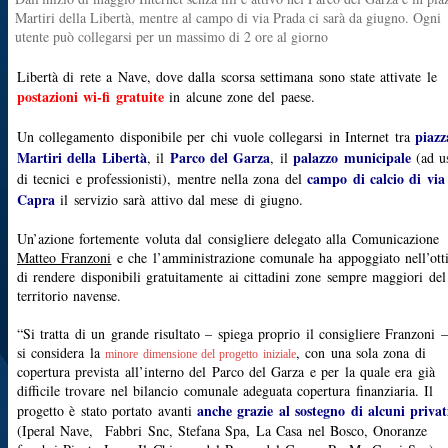
Martiri della Libertà, mentre al campo di via Prada ci sarà da giugno. Ogni
utente può collegarsi per un massimo di 2 ore al giorno
Libertà di rete a Nave, dove dalla scorsa settimana sono state attivate le
postazioni wi-fi gratuite
in alcune zone del paese.
piazz
Un collegamento disponibile per chi vuole collegarsi in Internet tra
Martiri della Libertà
Parco del Garza
palazzo municipale
, il
, il
(ad u
campo di calcio di via
di tecnici e professionisti), mentre nella zona del
Capra
il servizio sarà attivo dal mese di giugno.
Un’azione fortemente voluta dal consigliere delegato alla Comunicazione
Matteo Franzoni
e che l’amministrazione comunale ha appoggiato nell’ott
di rendere disponibili gratuitamente ai cittadini zone sempre maggiori del
territorio navense.
“Si tratta di un grande risultato – spiega proprio il consigliere Franzoni –
si considera la
, con una sola zona di
minore dimensione del progetto iniziale
copertura prevista all’interno del Parco del Garza e per la quale era già
difficile trovare nel bilancio comunale adeguata copertura finanziaria. Il
anche grazie al sostegno di alcuni privat
progetto è stato portato avanti
(Iperal Nave, Fabbri Snc, Stefana Spa, La Casa nel Bosco, Onoranze