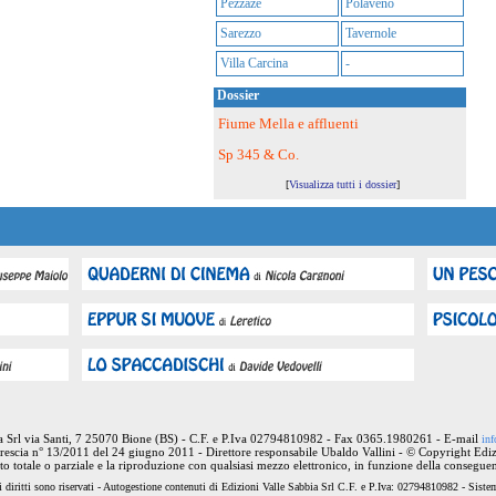
Pezzaze
Polaveno
Sarezzo
Tavernole
Villa Carcina
-
Dossier
Fiume Mella e affluenti
Sp 345 & Co.
[
Visualizza tutti i dossier
]
ia Srl via Santi, 7 25070 Bione (BS) - C.F. e P.Iva 02794810982 - Fax 0365.1980261 - E-mail
inf
rescia n° 13/2011 del 24 giugno 2011 - Direttore responsabile Ubaldo Vallini - © Copyright Ediz
nto totale o parziale e la riproduzione con qualsiasi mezzo elettronico, in funzione della conseguen
 diritti sono riservati - Autogestione contenuti di Edizioni Valle Sabbia Srl C.F. e P.Iva: 02794810982 - Sist