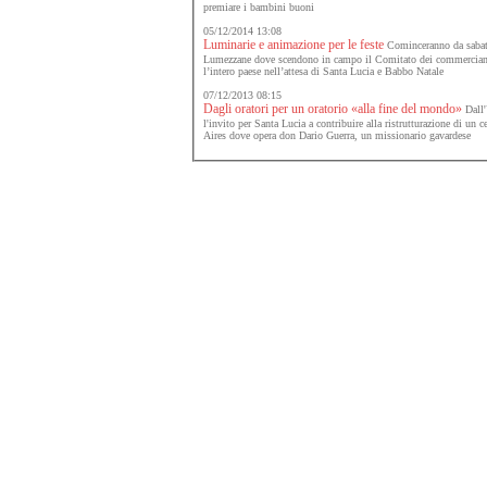
premiare i bambini buoni
05/12/2014 13:08
Luminarie e animazione per le feste
Cominceranno da sabato 
Lumezzane dove scendono in campo il Comitato dei commerciant
l’intero paese nell’attesa di Santa Lucia e Babbo Natale
07/12/2013 08:15
Dagli oratori per un oratorio «alla fine del mondo»
Dall'
l'invito per Santa Lucia a contribuire alla ristrutturazione di un c
Aires dove opera don Dario Guerra, un missionario gavardese