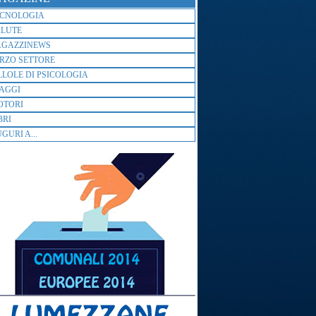
ECNOLOGIA
ALUTE
AGAZZINEWS
RZO SETTORE
LLOLE DI PSICOLOGIA
AGGI
OTORI
BRI
GURI A...