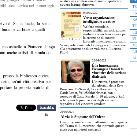
relativa alla contrazione di mutuo ipotecario
 biblioteca civica nel pomeriggio
ovvero leasing abitativo
T
07/05/2022
S
Verso organizzazioni
R
intelligenti e creative
rrivo di Santa Lucia, la santa
TE
Welfare aziendale,
i buoni e carbone a quelli
responsabilità, partecipazione,
PI
resilienza sono temi chiave per
la creazione di contesti
VI
lavorativi intelligenti e creativi.
Se ne parlerà martedì 17 maggio a Lumezzane
M
 suo asinello a Piatucco, lungo
alla presentazione di un volume di Luciano
nno anche artisti di strada con
LI
Pilotti
AU
20/04/2022
È la lumezzanese
Pierangela Donati la
vincitrice della sezione
 presso la biblioteca civica
dialettale
porto, un’attività creativa per
L'iniziativa è promossa
dai giornali della Rete
ortare la propria scatola di
Bresciana: BsNews.it, CalcioBresciano.it,
GardaPost.it, ValleSabbiaNews.it, con il
sostegno di Cassa Rurale. Il 10 giugno, a Salò,
si terranno le premiazioni degli altri autori
segnalati e del vincitore assoluto
20/10/2021
Al via la Stagione dell'Odeon
Una programmazione di altissimo livello quella
del Teatro di Lumezzane, che riprende questo
mese con numerosi spettacoli