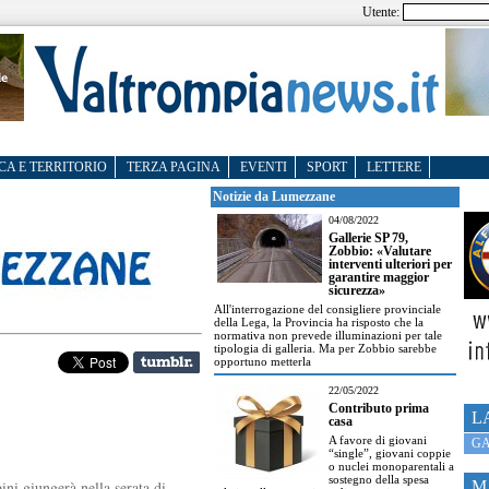
Utente:
CA E TERRITORIO
TERZA PAGINA
EVENTI
SPORT
LETTERE
Notizie da Lumezzane
04/08/2022
Gallerie SP 79,
Zobbio: «Valutare
interventi ulteriori per
garantire maggior
sicurezza»
All'interrogazione del consigliere provinciale
della Lega, la Provincia ha risposto che la
normativa non prevede illuminazioni per tale
tipologia di galleria. Ma per Zobbio sarebbe
opportuno metterla
22/05/2022
Contributo prima
L
casa
A favore di giovani
GA
“single”, giovani coppie
o nuclei monoparentali a
sostegno della spesa
ni giungerà nella serata di
M