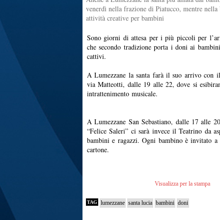
venerdì nella frazione di Piatucco, mentre nella
attività creative per bambini
Sono giorni di attesa per i più piccoli per l’a
che secondo tradizione porta i doni ai bambin
cattivi.
A Lumezzane la santa farà il suo arrivo con il
via Matteotti, dalle 19 alle 22, dove si esibira
intrattenimento musicale.
A Lumezzane San Sebastiano, dalle 17 alle 20,
“Felice Saleri” ci sarà invece il Teatrino da as
bambini e ragazzi. Ogni bambino è invitato a p
cartone.
Visualizza per la stampa
TAG
lumezzane
santa lucia
bambini
doni