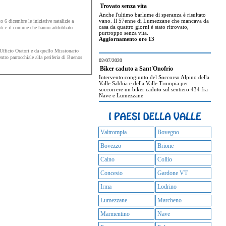
Trovato senza vita
Anche l'ultimo barlume di speranza è risultato
vano. Il 57enne di Lumezzane che mancava da
6 dicembre le iniziative natalizie a
casa da quattro giorni è stato ritrovato,
i e il comune che hanno addobbato
purtroppo senza vita.
Aggiornamento ore 13
Ufficio Oratori e da quello Missionario
entro parrocchiale alla periferia di Buenos
02/07/2020
Biker caduto a Sant'Onofrio
Intervento congiunto del Soccorso Alpino della
Valle Sabbia e della Valle Trompia per
soccorrere un biker caduto sul sentiero 434 fra
Nave e Lumezzane
Valtrompia
Bovegno
Bovezzo
Brione
Caino
Collio
Concesio
Gardone VT
Irma
Lodrino
Lumezzane
Marcheno
Marmentino
Nave