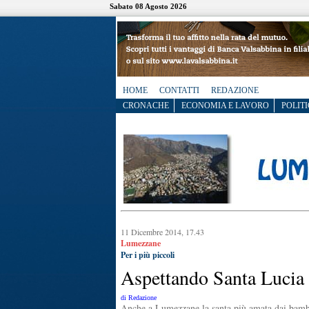
Sabato 08 Agosto 2026
HOME
CONTATTI
REDAZIONE
CRONACHE
ECONOMIA E LAVORO
POLITI
11 Dicembre 2014, 17.43
Lumezzane
Per i più piccoli
Aspettando Santa Lucia
di Redazione
Anche a Lumezzane la santa più amata dai bambi