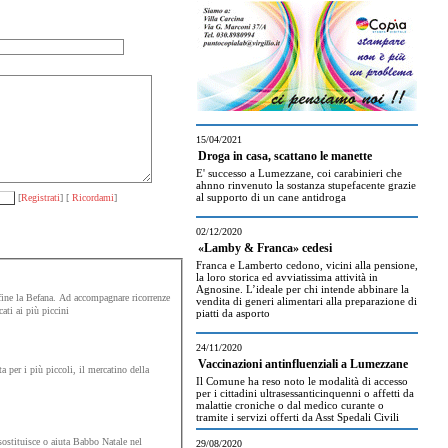
15/04/2021
Droga in casa, scattano le manette
E' successo a Lumezzane, coi carabinieri che
ahnno rinvenuto la sostanza stupefacente grazie
al supporto di un cane antidroga
[
Registrati
] [
Ricordami
]
02/12/2020
«Lamby & Franca» cedesi
Franca e Lamberto cedono, vicini alla pensione,
la loro storica ed avviatissima attività in
Agnosine. L’ideale per chi intende abbinare la
nfine la Befana. Ad accompagnare ricorrenze
vendita di generi alimentari alla preparazione di
ati ai più piccini
piatti da asporto
24/11/2020
Vaccinazioni antinfluenziali a Lumezzane
a per i più piccoli, il mercatino della
Il Comune ha reso noto le modalità di accesso
per i cittadini ultrasessanticinquenni o affetti da
malattie croniche o dal medico curante o
tramite i servizi offerti da Asst Spedali Civili
 sostituisce o aiuta Babbo Natale nel
29/08/2020