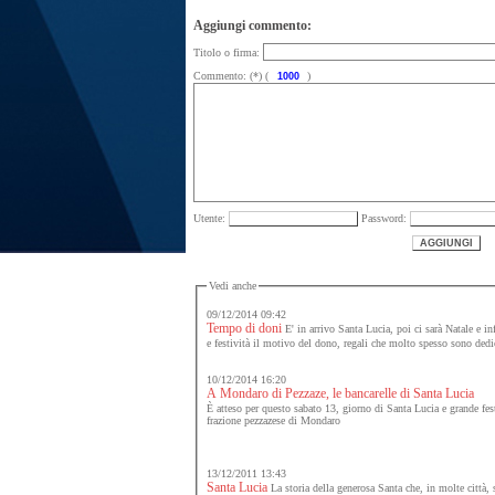
Aggiungi commento:
Titolo o firma:
Commento: (*) (
)
Utente:
Password:
Vedi anche
09/12/2014 09:42
Tempo di doni
E' in arrivo Santa Lucia, poi ci sarà Natale e i
e festività il motivo del dono, regali che molto spesso sono dedic
10/12/2014 16:20
A Mondaro di Pezzaze, le bancarelle di Santa Lucia
È atteso per questo sabato 13, giorno di Santa Lucia e grande fest
frazione pezzazese di Mondaro
13/12/2011 13:43
Santa Lucia
La storia della generosa Santa che, in molte città,