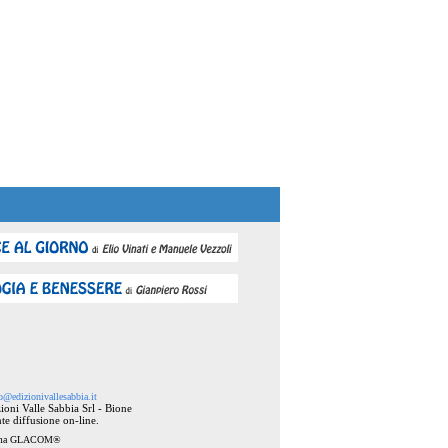
o@edizionivallesabbia.it
ioni Valle Sabbia Srl - Bione
te diffusione on-line.
ema
GLACOM®