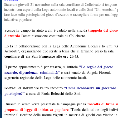
di Redazione
Stasera e giovedì 21 novembre nella sala consiliare di Collebeato si tengono
incontri con esperti della Lega autonomie locali e dello Smi "Gli Acrobati" 
fare luce sulla patologia del gioco d'azzardo e raccogliere firme per una legg
iniziativa popolare
trappola del gioco
Scende in campo in aiuto a chi è caduto nella viscida
d'azzardo
l
'amministrazione comunale di Collebeato.
Lo fa in collaborazione con la
Lega delle Autonomie Locali
e lo
Smi "G
Acrobati"
, organizzando due serate a tema che si terranno preso la sala
consiliare di via San Francesco alle ore 20.45
.
stasera
"Le regole del gioco:
Il primo appuntamento è per
, si intitola
azzardo, dipendenza, criminalità"
e sarà tenuto da Angela Fioroni,
segretaria regionale della Lega delle autonomie locali.
Giovedì 21 novembre
"Come riconoscere un giocatore
l'altro incontro
patologico?"
a cura di Paola Bolocchi dello Smi.
raccolta di firme s
Durante le serate verrà presentata la campagna per la
proposta di legge di iniziativa popolare
"Tutela della salute degli indiv
tramite il riordino delle norme vigenti in materia di giochi con vincite in