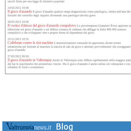
raccolt firme per una legge di iniziativa popolare
14/02/2012 10:00
Il gioco d'azzardo
Il gioco d'azzardo qualora venga diagnosticato come patologico, rientra nell'area dei
disturbi del controllo degli impulsi divenendo una patologia talvolta grave.
30/01/2013 10:00
Il vortice d'abisso del gioco d'azzardo compulsivo
Lo psicoterapeuta Gianpiero Rossi appronta u
riflessione sul gioco d'azzardo e sul diffuso sistema di credenze che affligge in Italia 800.000 maniaci
compulsivi e che sviluppano vere e proprie forme di dipendenze dal gioco
25/11/2013 10:35
Collebeato contro le slot machine
L'amministrazione comunale ha approntato alcune norme
urbanistiche per limitare al massimo la nascita di sale da gioco e adottato provvedimenti che scoraggiano
gioco d'azzardo
27/03/2012 09:30
Il gioco d'azzardo in Valtrompia
Anche in Valtrompia sono diffuse capillarmente nella maggior part
dei bar le macchinette che promettono vincite. Ma il gioco d'azzardo è anche online col videopoker e con
schedine di Sisal e scommesse