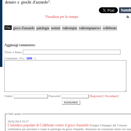
denaro e giochi d'azzardo".
Visualizza per la stampa
TAG
gioco d'azzardo
patologia
notizie
valtrompia
valtrompianews
collebeato
Aggiungi commento:
Titolo o firma:
Commento: (*) (
)
Utente:
Password:
[
Registrati
] [
Ricordami
]
Vedi anche
26/02/2014 10:27
L'iniziativa popolare di Collebeato contro il gioco d'azzardo
Proegue l'impegno del Comune
collebeatese per prevenire e curare le patologie da gioco d'azzardo, fenomeno da contrastare anche con una