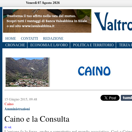
Venerdì 07 Agosto 2026
HOME
CONTATTI
REDAZIONE
CRONACHE
ECONOMIA E LAVORO
POLITICA E TERRITORIO
TERZA 
15 Giugno 2015, 09.48
Caino
Amministrazioni
Caino e la Consulta
di val.
L'unione fa la forza, anche e soprattutto nel mondo associativo. Così a Cain