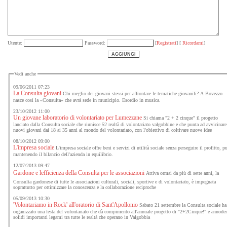
Utente:
Password:
[
Registrati
] [
Ricordami
]
Vedi anche
09/06/2011 07:23
La Consulta giovani
Chi meglio dei giovani stessi per affrontare le tematiche giovanili? A Bovezzo
nasce così la «Consulta» che avrà sede in municipio. Esordio in musica.
23/10/2012 11:00
Un giovane laboratorio di volontariato per Lumezzane
Si chiama "2 + 2 cinque" il progetto
lanciato dalla Consulta sociale che riunisce 52 realtà di volontariato valgobbine e che punta ad avvicinar
nuovi giovani dai 18 ai 35 anni al mondo del volontariato, con l'obiettivo di coltivare nuove idee
08/10/2012 09:00
L'impresa sociale
L'impresa sociale offre beni e servizi di utilità sociale senza perseguire il profitto, p
mantenendo il bilancio dell'azienda in equilibrio.
12/07/2013 09:47
Gardone e lefficienza della Consulta per le associazioni
Attiva ormai da più di sette anni, la
Consulta gardonese di tutte le associazioni culturali, sociali, sportive e di volontariato, è impegnata
soprattutto per ottimizzare la conoscenza e la collaborazione reciproche
05/09/2013 10:30
'Volontariamo in Rock' all'oratorio di Sant'Apollonio
Sabato 21 settembre la Consulta sociale ha
organizzato una festa del volontariato che dà compimento all'annuale progetto di "2+2Cinque!" e annode
solidi importanti legami tra tutte le realtà che operano in Valgobbia