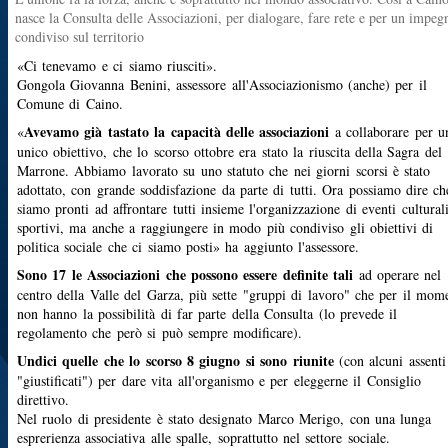
nasce la Consulta delle Associazioni, per dialogare, fare rete e per un impeg
condiviso sul territorio
«Ci tenevamo e ci siamo riusciti».
Gongola Giovanna Benini, assessore all'Associazionismo (anche) per il
Comune di Caino.
Avevamo già tastato la capacità delle associazioni
«
a collaborare per u
unico obiettivo, che lo scorso ottobre era stato la riuscita della Sagra del
Marrone. Abbiamo lavorato su uno statuto che nei giorni scorsi è stato
adottato, con grande soddisfazione da parte di tutti. Ora possiamo dire ch
siamo pronti ad affrontare tutti insieme l'organizzazione di eventi cultural
sportivi, ma anche a raggiungere in modo più condiviso gli obiettivi di
politica sociale che ci siamo posti» ha aggiunto l'assessore.
Sono 17 le Associazioni che possono essere definite tali
ad operare nel
centro della Valle del Garza, più sette "gruppi di lavoro" che per il mom
non hanno la possibilità di far parte della Consulta (lo prevede il
regolamento che però si può sempre modificare).
Undici quelle che lo scorso 8 giugno si sono riunite
(con alcuni assenti
"giustificati") per dare vita all'organismo e per eleggerne il Consiglio
direttivo.
Nel ruolo di presidente è stato designato Marco Merigo, con una lunga
esprerienza associativa alle spalle, soprattutto nel settore sociale.