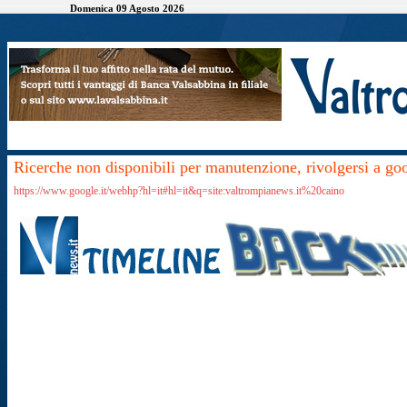
Domenica 09 Agosto 2026
Ricerche non disponibili per manutenzione, rivolgersi a go
https://www.google.it/webhp?hl=it#hl=it&q=site:valtrompianews.it%20caino