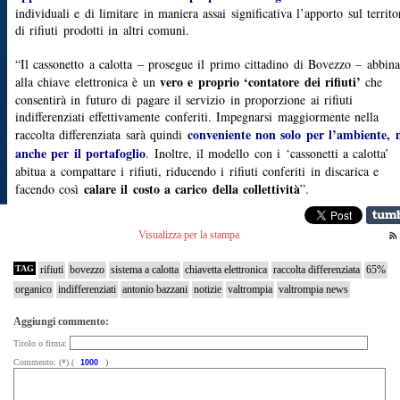
individuali e di limitare in maniera assai significativa l’apporto sul territo
di rifiuti prodotti in altri comuni.
“Il cassonetto a calotta – prosegue il primo cittadino di Bovezzo – abbina
vero e proprio ‘contatore dei rifiuti’
alla chiave elettronica è un
che
consentirà in futuro di pagare il servizio in proporzione ai rifiuti
indifferenziati effettivamente conferiti. Impegnarsi maggiormente nella
conveniente non solo per l’ambiente,
raccolta differenziata sarà quindi
anche per il portafoglio
. Inoltre, il modello con i ‘cassonetti a calotta’
abitua a compattare i rifiuti, riducendo i rifiuti conferiti in discarica e
calare il costo a carico della collettività
facendo così
”.
Visualizza per la stampa
TAG
rifiuti
bovezzo
sistema a calotta
chiavetta elettronica
raccolta differenziata
65%
organico
indifferenziati
antonio bazzani
notizie
valtrompia
valtrompia news
Aggiungi commento:
Titolo o firma:
Commento: (*) (
)