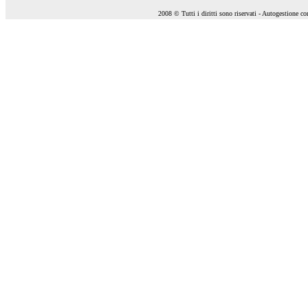
2008 © Tutti i diritti sono riservati - Autogestione c