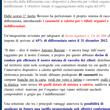
la raccolta della differenziata con i dispositivi a chiavetta per i rifiuti organic
indifferenziati. L'obiettivo rimane il raggiungimento della soglia del 65%
Dallo scorso 1° luglio
Bovezzo ha perfezionato il proprio sistema di racco
i cassonetti a calotta per i rifiuti organici e
differenziata, introducendo
indifferenziati
.
Un’integrazione avvenuta per adeguarsi al
c
decreto legislativo n. 152 del 2006
65% di differenziata entro il 31 dicembre 2012
impone di arrivare al
.
“Il dato – dice il sindaco
Antonio Bazzani
– è ancora lungi dall’essere
deciso di
raggiunto per il nostro Comune, e proprio per questo abbiamo
rendere più efficiente il nostro sistema di raccolta dei rifiuti
, distribu
sul territorio mini isole ecologiche con contenitori stradali tra cui quelli 
l’innovativo dispositivo a calotta apribili esclusivamente tramite chiavetta
40 cassonetti
elettronica personale. In totale abbiamo predisposto
tra
campane
bianche per la carta
,
verdi per vetro e lattine
e cassonetti
gialli 
60 quelli dotati di sistema a calotta
la plastica
; sono invece
, suddivisi n
classici colori: marrone per l’organico (qui vanno utilizzati sacchetti
compostabili) e grigio per l’indifferenziata”.
possibilità di
Una soluzione che tra i principali vantaggi annovera la
applicare in futuro una tariffa proporzionale agli effettivi conferimen