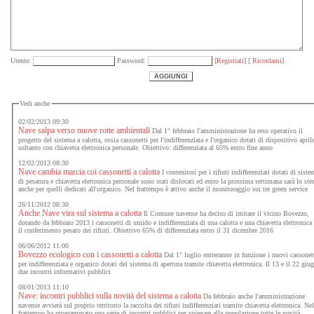
Utente:
Password:
[
Registrati
] [
Ricordami
]
Vedi anche
02/02/2013 09:30
Nave salpa verso nuove rotte ambientali
Dal 1° febbraio l'amministrazione ha reso operativo il
progetto del sistema a calotta, ossia cassonetti per l'indifferenziata e l'organico dotati di dispositivo april
soltanto con chiavetta elettronica personale. Obiettivo: differenziata al 65% entro fine anno
12/02/2013 08:30
Nave cambia marcia coi cassonetti a calotta
I contenitori per i rifiuti indifferenziati dotati di sist
di pesatura e chiavetta elettronica personale sono stati dislocati ed entro la prossima settimana sarà lo ste
anche per quelli dedicati all'organico. Nel frattempo è attivo anche il monitoraggio sui tre green service
26/11/2012 08:30
Anche Nave vira sul sistema a calotta
Il Comune navense ha deciso di imitare il vicino Bovezzo,
dotando da febbraio 2013 i cassonetti di umido e indifferenziata di una calotta e una chiavetta elettronica
il conferimento pesato dei rifiuti. Obiettivo 65% di differenziata entro il 31 dicembre 2016
06/06/2012 11:00
Bovezzo ecologico con i cassonetti a calotta
Dal 1° luglio entreranno in funzione i nuovi cassonet
per indifferenziata e organico dotati del sistema di apertura tramite chiavetta elettronica. Il 13 e il 22 giu
due incontri informativi pubblici
08/01/2013 11:10
Nave: incontri pubblici sulla novità del sistema a calotta
Da febbraio anche l'amministrazione
navense avvierà sul proprio territorio la raccolta dei rifiuti indifferenziati tramite chiavetta elettronica. Ne
frattempo ha programmato una serie di incontri pubblici per spiegare alla popolazione tutte le novità