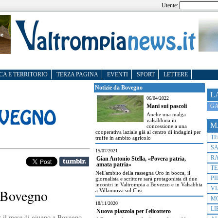
Utente:
CA E TERRITORIO
TERZA PAGINA
EVENTI
SPORT
LETTERE
Notizie da Bovegno
L
06/04/2022
GA
Mani sui pascoli
Anche una malga
valsabbina in
M
concessione a una
cooperativa laziale già al centro di indagini per
T
truffe in ambito agricolo
S
15/07/2021
R
Gian Antonio Stella, «Povera patria,
amata patria»
TE
Nell'ambito della rassegna Oro in bocca, il
PI
giornalista e scrittore sarà protagonista di due
incontri in Valtrompia a Bovezzo e in Valsabbia
VI
 Bovegno
a Villanuova sul Clisi
M
18/11/2020
LI
Nuova piazzola per l'elicottero
er il mese di giugno a Bovegno,