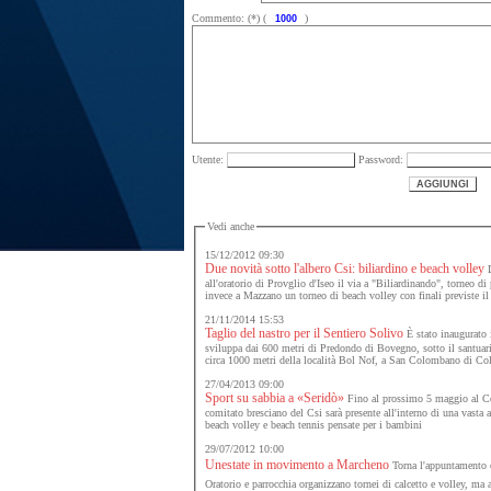
Commento: (*) (
)
Utente:
Password:
Vedi anche
15/12/2012 09:30
Due novità sotto l'albero Csi: biliardino e beach volley
D
all'oratorio di Provglio d'Iseo il via a "Biliardinando", torneo di 
invece a Mazzano un torneo di beach volley con finali previste il
21/11/2014 15:53
Taglio del nastro per il Sentiero Solivo
È stato inaugurato i
sviluppa dai 600 metri di Predondo di Bovegno, sotto il santuari
circa 1000 metri della località Bol Nof, a San Colombano di Col
27/04/2013 09:00
Sport su sabbia a «Seridò»
Fino al prossimo 5 maggio al Cen
comitato bresciano del Csi sarà presente all'interno di una vasta a
beach volley e beach tennis pensate per i bambini
29/07/2012 10:00
Unestate in movimento a Marcheno
Torna l'appuntamento c
Oratorio e parrocchia organizzano tornei di calcetto e volley, ma 