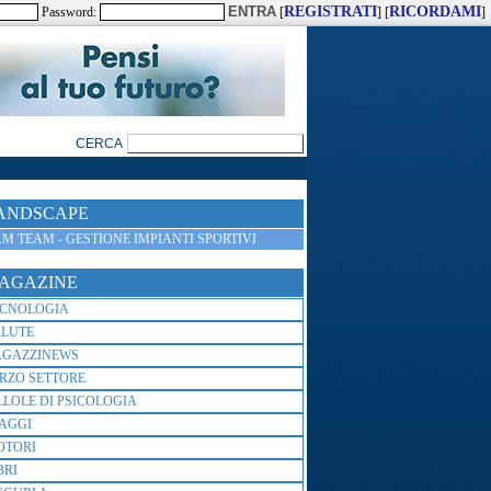
REGISTRATI
RICORDAMI
Password:
[
] [
]
ANDSCAPE
M TEAM - GESTIONE IMPIANTI SPORTIVI
AGAZINE
ECNOLOGIA
ALUTE
AGAZZINEWS
RZO SETTORE
LLOLE DI PSICOLOGIA
AGGI
OTORI
BRI