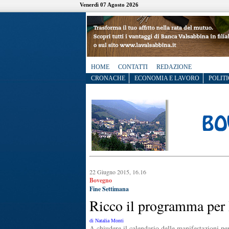
Venerdì 07 Agosto 2026
HOME
CONTATTI
REDAZIONE
CRONACHE
ECONOMIA E LAVORO
POLITI
22 Giugno 2015, 16.16
Bovegno
Fine Settimana
Ricco il programma per
di Natalia Monti
A chiudere il calendario delle manifestazioni p