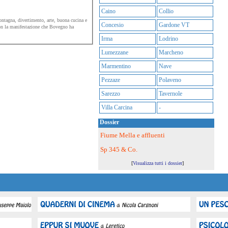
Caino
Collio
ntagna, divertimento, arte, buona cucina e
Concesio
Gardone VT
on la manifestazione che Bovegno ha
Irma
Lodrino
Lumezzane
Marcheno
Marmentino
Nave
Pezzaze
Polaveno
Sarezzo
Tavernole
Villa Carcina
-
Dossier
Fiume Mella e affluenti
Sp 345 & Co.
[
Visualizza tutti i dossier
]