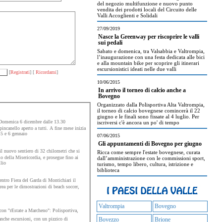
del negozio multifunzione e nuovo punto
vendita dei prodotti locali del Circuito delle
Valli Accoglienti e Solidali
27/09/2019
Nasce la Greenway per riscoprire le valli
sui pedali
Sabato e domenica, tra Valsabbia e Valtrompia,
l’inaugurazione con una festa dedicata alle bici
e alla mountain bike per scoprire gli itinerari
escursionistici ideati nelle due valli
[
Registrati
] [
Ricordami
]
10/06/2015
In arrivo il torneo di calcio anche a
Bovegno
Organizzato dalla Polisportiva Alta Valtrompia,
il torneo di calcio bovegnese comincerà il 22
giugno e le finali sono fissate al 4 luglio. Per
omenica 6 dicembre dalle 13.30
iscriversi c'è ancora un po' di tempo
pincanello aperto a tutti. A fine mese inizia
 5 e 6 gennaio
07/06/2015
Gli appuntamenti di Bovegno per giugno
l nuovo sentiero di 32 chilometri che si
Ricca come sempre l'estate bovegnese, curata
o della Misericordia, e prosegue fino ai
dall’amministrazione con le commissioni sport,
lio
turismo, tempo libero, cultura, istrizione e
biblioteca
tro Fiera del Garda di Montichiari il
rea per le dimostrazioni di beach soccer,
Valtrompia
Bovegno
on "rEstate a Marcheno": Polisportiva,
anche escursioni, con un pizzico di
Bovezzo
Brione