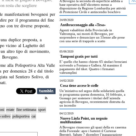
AU
A Bovegno la seconda eli-superficie adibita a
 Non resta che scegliere
base operativa dell’elicottero messo a
disposizione da Regione Lombardia per attività
di Protezione Civile e antincendio boschivo
le manifestazioni bovegnesi per
 dire per il programma del fine
24/09/2020
gno con tre diverse proposte,
Antibracconaggio alla «Tesa»
Agenti valsabbini della Provinciale in
Valtrompia, sui monti di Bovegno, per
sorprendere e denunciare un 55enne alle prese
una duplice proposta, a
con una serie di trappole a scatto
po vicino al Laghetto del
 un altro tipo di movimento,
05/06/2020
di Bovegno.
Tamponi gratis per tutti
E’ quello che hanno chiesto 65 sindaci bresciani
ieme alla Polisportiva Alta Valle
scrivendo a Fontana e Gallera. Al massimo il
pagamento del tiket. Quattro i firmatari
sa per domenica 28 e dal titolo
valtrumplini
iata sul Sentiero Solivo, di
14/02/2020
sati.
Cosa tiene accese le stelle
Un’iniziativa nel segno della solidarietà quella
in programma questa domenica, 16 febbraio, a
Gussago per sostenere i titolari dell’azienda
agricola di Bovegno, recentemente distrutta da
un incendio
oni
estate
fine settimana
sport
04/12/2019
o solivo
polisportiva
cai
Nuovo Linfa Point, un negozio
multifunzione
A Bovegno rinascono gli spazi della ex caserma
della Forestale: apre i battenti il Curtense
Beerstrò. Sabato 7 dicembre l’inaugurazione