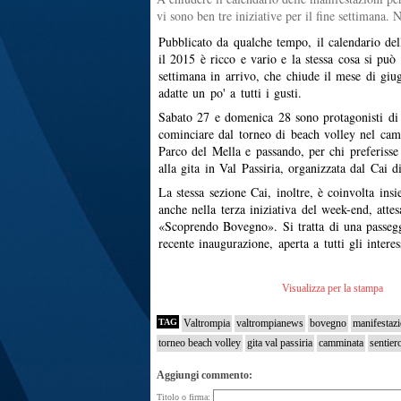
vi sono ben tre iniziative per il fine settimana.
Pubblicato da qualche tempo, il calendario del
il 2015 è ricco e vario e la stessa cosa si può
settimana in arrivo, che chiude il mese di giu
adatte un po' a tutti i gusti.
Sabato 27 e domenica 28 sono protagonisti di 
cominciare dal torneo di beach volley nel cam
Parco del Mella e passando, per chi preferisse
alla gita in Val Passiria, organizzata dal Cai 
La stessa sezione Cai, inoltre, è coinvolta ins
anche nella terza iniziativa del week-end, atte
«Scoprendo Bovegno». Si tratta di una passegg
recente inaugurazione, aperta a tutti gli interes
Visualizza per la stampa
TAG
Valtrompia
valtrompianews
bovegno
manifestazi
torneo beach volley
gita val passiria
camminata
sentier
Aggiungi commento:
Titolo o firma: