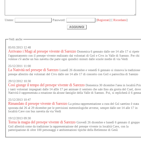
Utente:
Password:
[
Registrati
] [
Ricordami
]
Vedi anche
05/01/2013 12:48
Arrivano i Magi al presepe vivente di Sarezzo
Domenica 6 gennaio dalle ore 14 alle 17 si ripete
l'appuntamento con il presepe vivente realizzato dai volontari di Gstl e Ctvs in Valle di Sarezzo. Per chi
volesse c'è anche un bus navetta che parte ogni quindici minuti dalle scuole medie di via Verdi
25/12/2011 11:00
La Natività nel presepe di Sarezzo
Lunedì 26 dicembre e venerdì 6 gennaio si rinnova la tradizione
presepe allestito dai volontari del Ctvs dalle ore 14 alle 17 di concerto con Gstl e parrocchia di Sarezzo
29/12/2012 10:30
Così giunge il tempo del presepe vivente di Sarezzo
Domenica 30 dicembre l'area in località Pri
i tanti volontari impegnati dalle 14 allle 17 per animare il sentiero che sale fino ala grotta del Cuel, dove
Natività è rappresentata a rotazione da alcune famiglie della Valle di Sarezzo. Poi, si replicherà il 6 genna
25/12/2013 10:47
Rimandato il presepe vivente di Sarezzo
La prima rappresentazione a cura del Gsl saretino è stata
spostata dal 26 al 29 dicembre per le previsioni meteorologiche avverse, sempre dalle ore 14 alle 17 in
località Cave con bus navetta da via Verdi
19/12/2013 09:30
Torna la magia del presepe vivente di Sarezzo
Giovedì 26 dicembre e lunedì 6 gennaio il gruppo
Gstl allestirà come da tradizione la rappresentazione del presepe vivente in località Cave, con la
partecipazione di oltre 100 personaggi e ambientazioni tipiche della Betlemme di Gesù