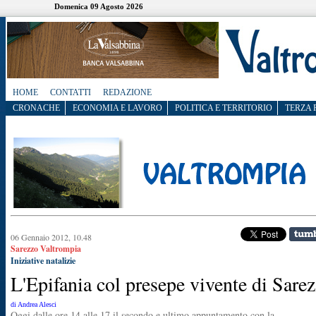
Domenica 09 Agosto 2026
HOME
CONTATTI
REDAZIONE
CRONACHE
ECONOMIA E LAVORO
POLITICA E TERRITORIO
TERZA 
06 Gennaio 2012, 10.48
Sarezzo Valtrompia
Iniziative natalizie
L'Epifania col presepe vivente di Sare
di Andrea Alesci
Oggi dalle ore 14 alle 17 il secondo e ultimo appuntamento con la