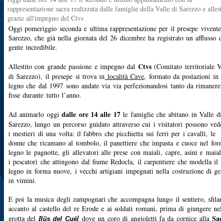
rappresentazione sacra realizzata dalle famiglie della Valle di Sarezzo e allest
grazie all'impegno del Ctvs
Oggi pomeriggio seconda e ultima rappresentazione per il presepe vivente
Sarezzo, che già nella giornata del 26 dicembre ha registrato un afflusso 
gente incredibile.
Ctvs
Allestito con grande passione e impegno dal
(Comitato territoriale V
di Sarezzo), il presepe si trova in
località Cave
, formato da postazioni in
legno che dal 1997 sono andate via via perfezionandosi tanto da rimanere
fisse durante tutto l’anno.
dalle ore 14 alle 17
Ad animarlo oggi
le famiglie che abitano in Valle d
Sarezzo, lungo un percorso guidato attraverso cui i visitatori possono ved
i mestieri di una volta: il fabbro che picchietta sui ferri per i cavalli, le
donne che ricamano al tombolo, il panettiere che impasta e cuoce nel for
legno le pagnotte, gli allevatori alle prese con maiali, capre, asini e maial
i pescatori che attingono dal fiume Redocla, il carpentiere che modella il
legno in forma nuove, i vecchi artigiani impegnati nella costruzione di ge
in vimini.
E poi la musica degli zampognari che accompagna lungo il sentiero, sfil
accanto al castello del re Erode e ai soldati romani, prima di giungere ne
Sac
grotta del
B
l
dove un coro di angioletti fa da cornice alla
üs del Cué