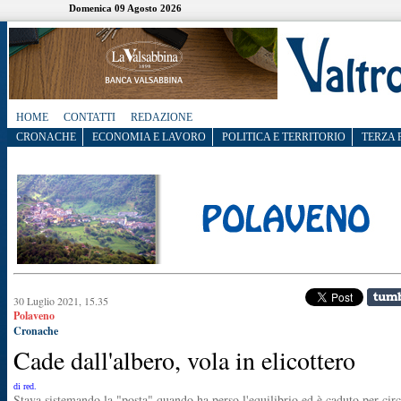
Domenica 09 Agosto 2026
HOME
CONTATTI
REDAZIONE
CRONACHE
ECONOMIA E LAVORO
POLITICA E TERRITORIO
TERZA 
30 Luglio 2021, 15.35
Polaveno
Cronache
Cade dall'albero, vola in elicottero
di red.
Stava sistemando la "posta" quando ha perso l'equilibrio ed è caduto per circ