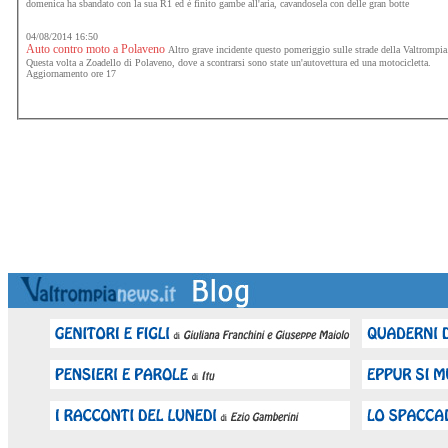
domenica ha sbandato con la sua R1 ed è finito gambe all'aria, cavandosela con delle gran botte
04/08/2014 16:50
Auto contro moto a Polaveno
Altro grave incidente questo pomeriggio sulle strade della Valtrompia
Questa volta a Zoadello di Polaveno, dove a scontrarsi sono state un'autovettura ed una motocicletta.
Aggiornamento ore 17