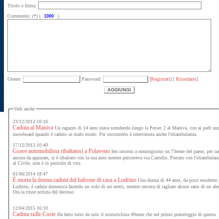
Titolo o firma:
Commento: (*) (
)
Utente:
Password:
[
Registrati
] [
Ricordami
]
Vedi anche
23/12/2012 10:16
Caduta al Maniva
Un ragazzo di 14 anni stava scendendo lungo la Persec 2 al Maniva, con ai pedi un
snowboard quando è caduto in malo modo. Per soccorrerlo è intervenuta anche l'eliambulanza.
17/12/2013 10:40
Grave automobilista ribaltatosi a Polaveno
Ieri intorno a mezzogiorno un 73enne del paese, per ca
ancora da appurare, si è ribaltato con la sua auto mentre percorreva via Castello. Portato con l'eliambulan
al Civile, non è in pericolo di vita
01/06/2014 18:47
È morta la donna caduta dal balcone di casa a Lodrino
Una donna di 44 anni, da poco residente 
Lodrino, è caduta domenica facendo un volo di sei metri, mentre cercava di tagliare alcuni rami di un abe
Ora la triste notizia del decesso
12/04/2015 16:10
Caduta sulle Coste
Ha fatto tutto da solo il motociclista 49enne che nel primo pomeriggio di questa