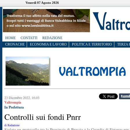
Venerdì 07 Agosto 2026
HOME
CONTATTI
REDAZIONE
CRONACHE
ECONOMIA E LAVORO
POLITICA E TERRITORIO
TERZA 
23 Dicembre 2022, 10.03
Valtrompia
In Prefettura
Controlli sui fondi Pnrr
di Redazione
Siglato un protocollo tra la Provincia di Brescia e la Guardia di Finanza per 