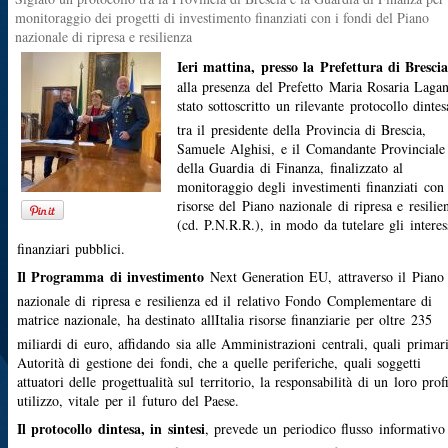
monitoraggio dei progetti di investimento finanziati con i fondi del Piano
nazionale di ripresa e resilienza
Ieri mattina, presso la Prefettura di Bresci
alla presenza del Prefetto Maria Rosaria Lagan
stato sottoscritto un rilevante protocollo dintes
tra il presidente della Provincia di Brescia,
Samuele Alghisi, e il Comandante Provinciale
della Guardia di Finanza, finalizzato al
monitoraggio degli investimenti finanziati con 
risorse del Piano nazionale di ripresa e resilie
(cd. P.N.R.R.), in modo da tutelare gli interes
finanziari pubblici.
Il Programma di investimento
Next Generation EU, attraverso il Piano
nazionale di ripresa e resilienza ed il relativo Fondo Complementare di
matrice nazionale, ha destinato allItalia risorse finanziarie per oltre 235
miliardi di euro, affidando sia alle Amministrazioni centrali, quali primar
Autorità di gestione dei fondi, che a quelle periferiche, quali soggetti
attuatori delle progettualità sul territorio, la responsabilità di un loro prof
utilizzo, vitale per il futuro del Paese.
Il protocollo dintesa, in sintesi
, prevede un periodico flusso informativo 