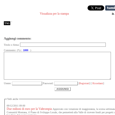
Visualizza per la stampa
TAG
Aggiungi commento:
Titolo o firma:
Commento: (*) (
)
Utente:
Password:
[
Registrati
] [
Ricordami
]
Vedi anche
09/12/2011 09:00
Due milioni di euro per la Valtrompia
Approvato con votazione di maggioranza, la scorsa settiman
Comunità Montana, il Piano di Sviluppo Locale, che permetterà alla Valle di ricevere fondi per progetti 