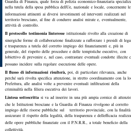
Guardia di Finanza, quale forza di polizia economico-finanziaria specializ
nella tutela della spesa pubblica dellUe, nazionale e locale, concernente le
informazioni attinenti ai diversi investimenti ed interventi realizzati nel
territorio bresciano, al fine di condurre analisi mirate e, eventualmente,
attività di controllo.
Il protocollo testimonia linteresse
istituzionale rivolto alla creazione di
sinergiche forme di collaborazione finalizzate a rafforzare i presidi di lega
e trasparenza a tutela del corretto impiego dei finanziamenti e, più in
generale, del rispetto delle procedure e delle tempistiche esecutive, con
lobiettivo di prevenire e, nel caso, contrastare eventuali condotte illecite 
possano incidere sulla regolare esecuzione delle opere.
Il flusso di informazioni risulterà,
poi, di particolare rilevanza, anche
perché sarà rivolta specifica attenzione, in stretto coordinamento con la lo
Prefettura, alle analisi volte a prevenire eventuali infiltrazioni della
criminalità nella filiera esecutiva dei lavori.
Lintesa sottoscritta
si va ad inserire in una più ampia cornice di attenzi
che le Istituzioni bresciane e la Guardia di Finanza rivolgono al corretto
impiego delle risorse pubbliche sul territorio provinciale, con la finalità
assicurare il rispetto della legalità, della trasparenza e dellefficacia realizz
delle opere pubbliche finanziate con il P.N.R.R., a totale beneficio della
collettività.