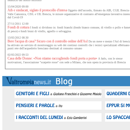
beneficio del nostro territorio
15/04/2020 09:00
Aib e sindacati, siglato il protocollo d'intesa
Oggetto dell'accordo, firmato da AIB, CGIL Brescia 
Valle Camonica, CISL e UIL Brescia, le misure organizzative di contrasto all'emergenza lavorativa innes
dal Covid-19
27/11/2011 12:00
Fondi di cottura
I fondi si dividono in: fondi bianchi (fondo bianco comune, di vitello o pollo e fume
di pesce) e fondi bruni di vitello, agnello o selvaggina.
13/05/2012 08:30
Bere l'acqua di casa? Sicuro con il controllo online dell'Asl
Da un mese e mezzo l'Asl di bresci
ha attivato un servizio di monitoraggio su web dei continui controlli che i tecnici specializzati effettuano
punti rete dell'acquedotto bresciano destinati al consumo umano
02/05/2022 09:53
Casa delle Donne: «Non stiamo raccogliendo fondi porta a porta»
A farlo, con le stesse
motivazioni, l'associazione "scarpette rosse" con sede a Milano, che non opera in provincia di Brescia