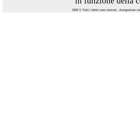
in funzione della 
2008 © Tutti i diritti sono riservati - Autogestione c