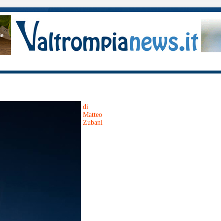
di
Matteo
Zubani