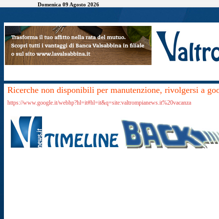
Domenica 09 Agosto 2026
Ricerche non disponibili per manutenzione, rivolgersi a go
https://www.google.it/webhp?hl=it#hl=it&q=site:valtrompianews.it%20vacanza