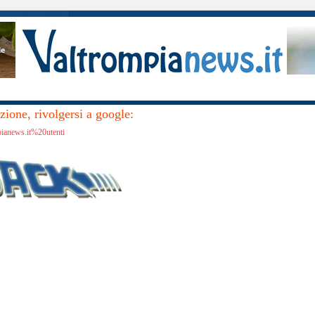
ione, rivolgersi a google:
pianews.it%20utenti