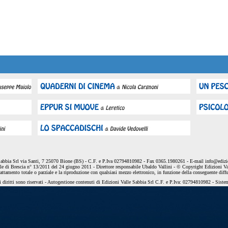
Sabbia Srl via Santi, 7 25070 Bione (BS) - C.F. e P.Iva 02794810982 - Fax 0365.1980261 - E-mail
info@edizio
le di Brescia n° 13/2011 del 24 giugno 2011 - Direttore responsabile Ubaldo Vallini - © Copyright Edizioni Va
dattamento totale o parziale e la riproduzione con qualsiasi mezzo elettronico, in funzione della conseguente diff
 diritti sono riservati - Autogestione contenuti di Edizioni Valle Sabbia Srl C.F. e P.Iva: 02794810982 - Sist