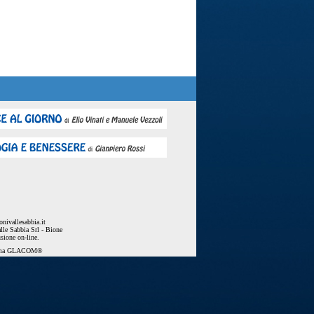
nivallesabbia.it
lle Sabbia Srl - Bione
usione on-line.
ema
GLACOM®