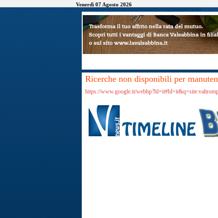
Venerdì 07 Agosto 2026
Ricerche non disponibili per manutenz
https://www.google.it/webhp?hl=it#hl=it&q=site:valtrom