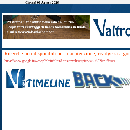
Giovedì 06 Agosto 2026
Ricerche non disponibili per manutenzione, rivolgersi a go
https://www.google.it/webhp?hl=it#hl=it&q=site:valtrompianews.it%20truffatore